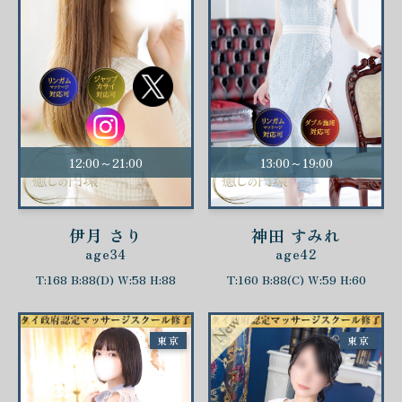
12:00～21:00
13:00～19:00
伊月 さり
神田 すみれ
age34
age42
T:168 B:88(D) W:58 H:88
T:160 B:88(C) W:59 H:60
東京
東京