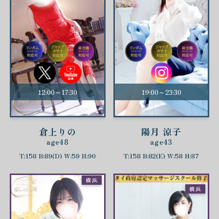
12:00～17:30
19:00～23:30
倉上りの
陽月 涼子
age48
age43
T:158 B:89(D) W:59 H:90
T:158 B:82(E) W:58 H:87
横浜
横浜