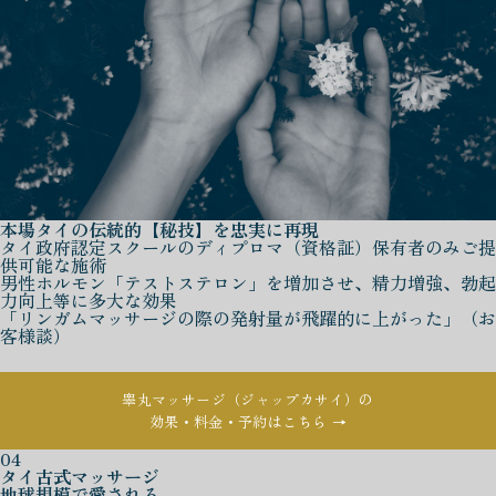
本場タイの伝統的【秘技】を忠実に再現
タイ政府認定スクールのディプロマ（資格証）保有者のみご提
供可能な施術
男性ホルモン「テストステロン」を増加させ、精力増強、勃起
力向上等に多大な効果
「リンガムマッサージの際の発射量が飛躍的に上がった」（お
客様談）
睾丸マッサージ（ジャップカサイ）の
効果・料金・予約はこちら →
04
タイ古式マッサージ
地球規模で愛される