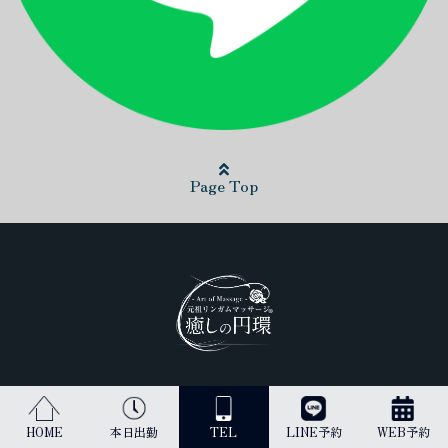
Page Top
日本最高峰のリンガムマッサージ（男性器への丁寧なマッサージ）を
受けられるのは当店だけです。
HOME
本日出勤
TEL
LINE予約
WEB予約
古来より、王のみに与えられてきた施術を貴方にご提供します。