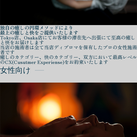
独自の癒しの円環メソッドにより
最上の癒しと快をご提供いたします
Tokyo店、Osaka店にてお客様の滞在先へ出張にて至高の癒し
と快をお届けします
当店の施術者は全て当店ディプロマを保有したプロの女性施術
者です
癒しのカテゴリー、快のカテゴリー、双方において最高レベル
のCX(Cusutmer Experiense)をお約束いたします
女性向け