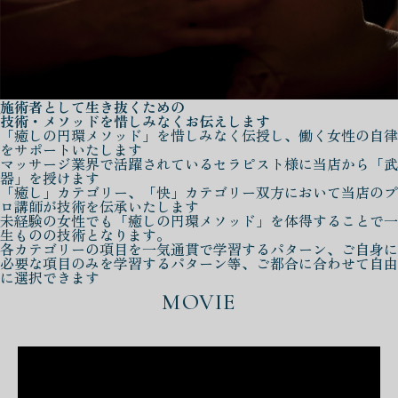
施術者として生き抜くための
技術・メソッドを惜しみなくお伝えします
「癒しの円環メソッド」を惜しみなく伝授し、働く女性の自律
をサポートいたします
マッサージ業界で活躍されているセラピスト様に当店から「武
器」を授けます
「癒し」カテゴリー、「快」カテゴリー双方において当店のプ
ロ講師が技術を伝承いたします
未経験の女性でも「癒しの円環メソッド」を体得することで一
生ものの技術となります。
各カテゴリーの項目を一気通貫で学習するパターン、ご自身に
必要な項目のみを学習するパターン等、ご都合に合わせて自由
に選択できます
MOVIE