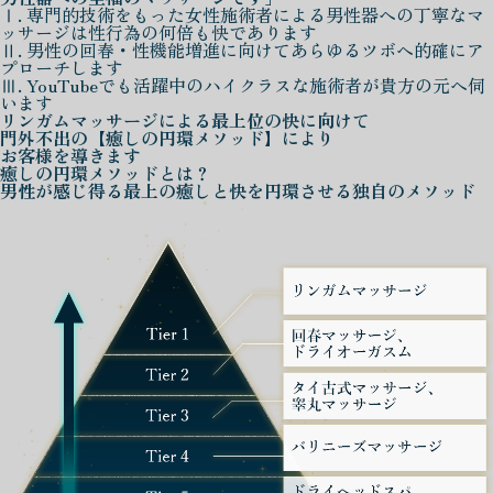
Ⅰ. 専門的技術をもった女性施術者による男性器への丁寧なマ
ッサージは性行為の何倍も快であります
Ⅱ. 男性の回春・性機能増進に向けてあらゆるツボへ的確にア
プローチします
Ⅲ. YouTubeでも活躍中のハイクラスな施術者が貴方の元へ伺
います
リンガムマッサージによる
最上位の快に向けて
門外不出の
【癒しの円環メソッド】
により
お客様を導きます
癒しの円環メソッド
とは？
男性が感じ得る最上の癒しと快を
円環させる独自のメソッド