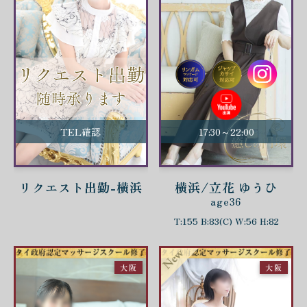
TEL確認
17:30～22:00
リクエスト出勤-横浜
横浜/立花 ゆうひ
age36
T:155 B:83(C) W:56 H:82
大阪
大阪