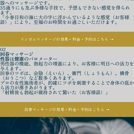
器へのマッサージです。
35通りにも及ぶ多様な手技で、予想もできない感覚を得られ
ます。
「小春日和の海に大の字に浮かんでいるような感覚（お客様
談）」により、至福のお時間をお過ごしいただけます。
リンガムマッサージの効果・料金・予約はこちら →
02
回春マッサージ
性器は健康のバロメーター
男性器の機能、勃起力の増進により、お客様に明日への活力を
与えます。
回春のツボは、会陰（えいん）、衝門（しょうもん）、横骨
（おうこつ）など数多くあります。
プロの女性施術者が、的確にツボを刺激することで身体の底か
ら活力が湧きあがります。
「射精後も勃起が維持されて驚いた（お客様談）」
回春マッサージの効果・料金・予約はこちら →