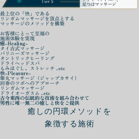
最上位の「快」である
リンガムマッサージを頂点とする
マッサージのメソッドを構築
お客様にとって至福の
施術体験を実現
癒
-Healing-
タイ古式マッサージ
バリニーズマッサージ
タントリックヒーリング
ドライヘッドスパ
もみほぐし、ストレッチ ..etc
快
-Pleasure-
睾丸マッサージ（ジャップカサイ）
回春のツボへのアプローチ
リンガムマッサージ
ドライオーガスム ..etc
古今東西の伝統的な技術を組み合わせて
男性に唯一無二の癒しと快をご提供
癒しの円環メソッドを
象徴する施術