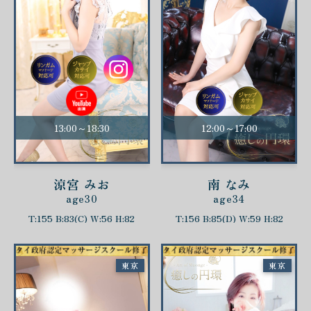
13:00～18:30
12:00～17:00
涼宮 みお
南 なみ
age30
age34
T:155 B:83(C) W:56 H:82
T:156 B:85(D) W:59 H:82
東京
東京