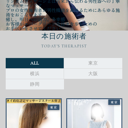
リンガムマッサージとは古来から伝わる
男性器への丁寧
なマッサージ
です
プロの女性施術者が
男性機能を高める
ために
あらゆる施
術をおこないます
癒し、明日への活力、多幸感
お客様が
エバーグリーンな日々
を歩むための
お手伝いをさせてください
本日の施術者
TODAY'S THERAPIST
ALL
東京
横浜
大阪
静岡
東京
東京