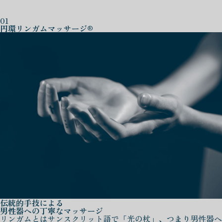
01
円環リンガムマッサージ®
伝統的手技による
男性器への丁寧なマッサージ
リンガムとはサンスクリット語で「光の杖」、つまり男性器へ