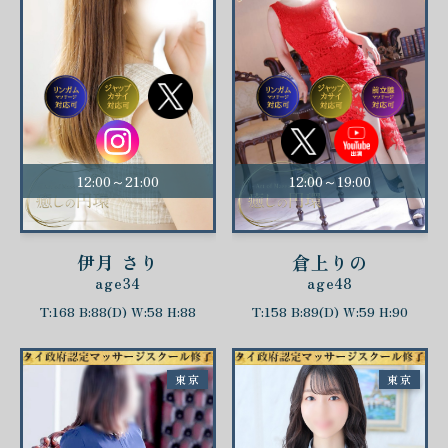
12:00～21:00
12:00～19:00
伊月 さり
倉上りの
age34
age48
T:168 B:88(D) W:58 H:88
T:158 B:89(D) W:59 H:90
東京
東京