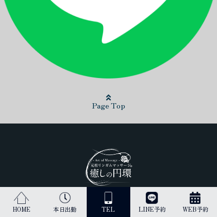
Page Top
日本最高峰のリンガムマッサージ（男性器への丁寧なマッサージ）を
HOME
本日出勤
TEL
LINE予約
WEB予約