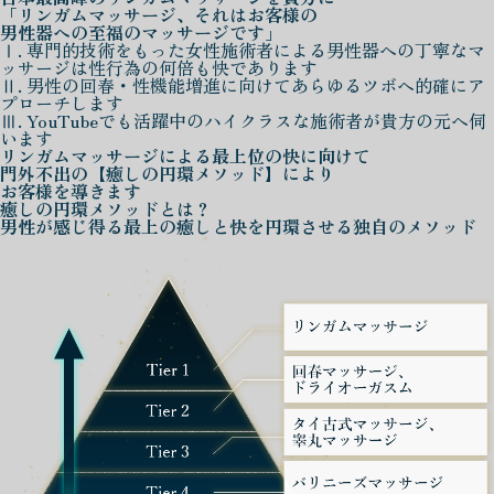
「リンガムマッサージ、それはお客様の
男性器への至福のマッサージです」
Ⅰ. 専門的技術をもった女性施術者による男性器への丁寧なマ
ッサージは性行為の何倍も快であります
Ⅱ. 男性の回春・性機能増進に向けてあらゆるツボへ的確にア
プローチします
Ⅲ. YouTubeでも活躍中のハイクラスな施術者が貴方の元へ伺
います
リンガムマッサージによる
最上位の快に向けて
門外不出の
【癒しの円環メソッド】
により
お客様を導きます
癒しの円環メソッド
とは？
男性が感じ得る最上の癒しと快を
円環させる独自のメソッド