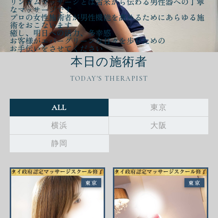
リンガムマッサージとは古来から伝わる
男性器への丁寧
なマッサージ
です
プロの女性施術者が
男性機能を高める
ために
あらゆる施
術をおこないます
癒し、明日への活力、多幸感
お客様が
エバーグリーンな日々
を歩むための
お手伝いをさせてください
本日の施術者
TODAY'S THERAPIST
ALL
東京
横浜
大阪
静岡
東京
東京