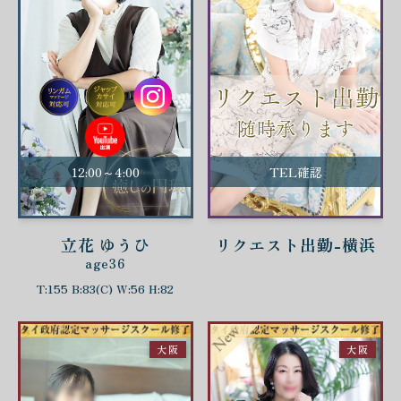
12:00～4:00
TEL確認
立花 ゆうひ
リクエスト出勤-横浜
age36
T:155 B:83(C) W:56 H:82
大阪
大阪