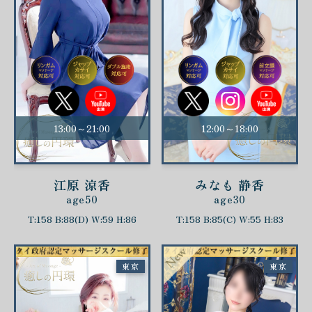
13:00～21:00
12:00～18:00
江原 涼香
みなも 静香
age50
age30
T:158 B:88(D) W:59 H:86
T:158 B:85(C) W:55 H:83
東京
東京