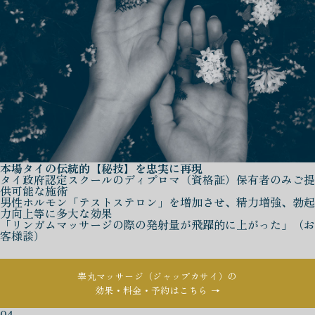
本場タイの伝統的【秘技】を忠実に再現
タイ政府認定スクールのディプロマ（資格証）保有者のみご提
供可能な施術
男性ホルモン「テストステロン」を増加させ、精力増強、勃起
力向上等に多大な効果
「リンガムマッサージの際の発射量が飛躍的に上がった」（お
客様談）
睾丸マッサージ（ジャップカサイ）の
効果・料金・予約はこちら →
04