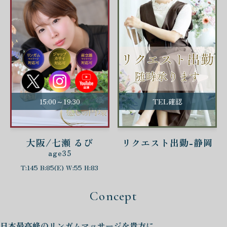
15:00～19:30
TEL確認
大阪/七瀬 るび
リクエスト出勤-静岡
age35
T:145 B:85(E) W:55 H:83
Concept
日本最高峰の
リンガムマッサージを
貴方に