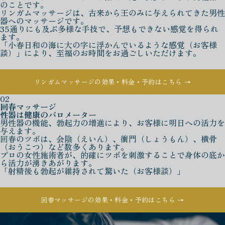
のことです。
リンガムマッサージは、古来から王のみに与えられてきた男性
器へのマッサージです。
35通りにも及ぶ多様な手技で、予想もできない感覚を得られ
ます。
「小春日和の海に大の字に浮かんでいるような感覚（お客様
談）」により、至福のお時間をお過ごしいただけます。
リンガムマッサージの効果・料金・予約はこちら →
02
回春マッサージ
性器は健康のバロメーター
男性器の機能、勃起力の増進により、お客様に明日への活力を
与えます。
回春のツボは、会陰（えいん）、衝門（しょうもん）、横骨
（おうこつ）など数多くあります。
プロの女性施術者が、的確にツボを刺激することで身体の底か
ら活力が湧きあがります。
「射精後も勃起が維持されて驚いた（お客様談）」
回春マッサージの効果・料金・予約はこちら →