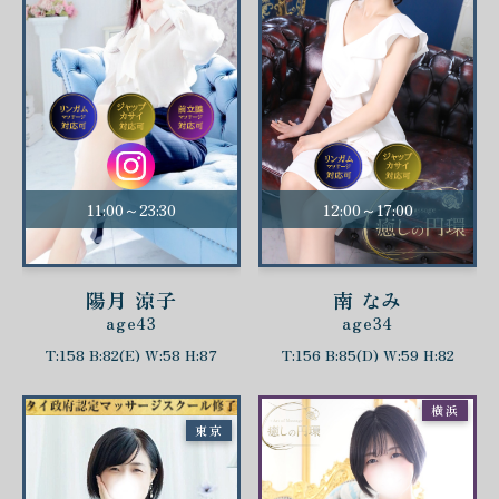
11:00～23:30
12:00～17:00
陽月 涼子
南 なみ
age43
age34
T:158 B:82(E) W:58 H:87
T:156 B:85(D) W:59 H:82
横浜
東京