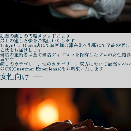
独自の癒しの円環メソッドにより
最上の癒しと快をご提供いたします
Tokyo店、Osaka店にてお客様の滞在先へ出張にて至高の癒し
と快をお届けします
当店の施術者は全て当店ディプロマを保有したプロの女性施術
者です
癒しのカテゴリー、快のカテゴリー、双方において最高レベル
のCX(Cusutmer Experiense)をお約束いたします
女性向け