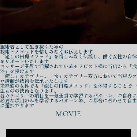
施術者として生き抜くための
技術・メソッドを惜しみなくお伝えします
「癒しの円環メソッド」を惜しみなく伝授し、働く女性の自律
をサポートいたします
マッサージ業界で活躍されているセラピスト様に当店から「武
器」を授けます
「癒し」カテゴリー、「快」カテゴリー双方において当店のプ
ロ講師が技術を伝承いたします
未経験の女性でも「癒しの円環メソッド」を体得することで一
生ものの技術となります。
各カテゴリーの項目を一気通貫で学習するパターン、ご自身に
必要な項目のみを学習するパターン等、ご都合に合わせて自由
に選択できます
MOVIE