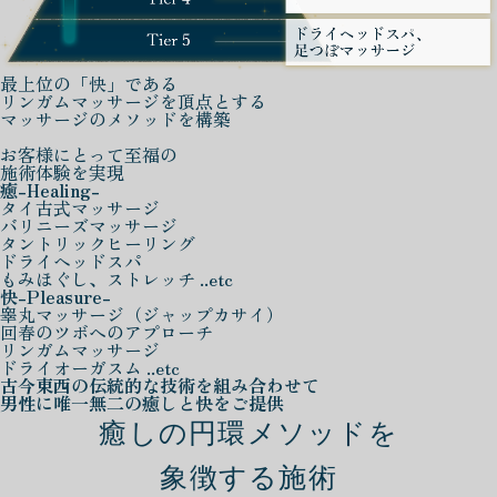
最上位の「快」である
リンガムマッサージを頂点とする
マッサージのメソッドを構築
お客様にとって至福の
施術体験を実現
癒
-Healing-
タイ古式マッサージ
バリニーズマッサージ
タントリックヒーリング
ドライヘッドスパ
もみほぐし、ストレッチ ..etc
快
-Pleasure-
睾丸マッサージ（ジャップカサイ）
回春のツボへのアプローチ
リンガムマッサージ
ドライオーガスム ..etc
古今東西の伝統的な技術を組み合わせて
男性に唯一無二の癒しと快をご提供
癒しの円環メソッドを
象徴する施術