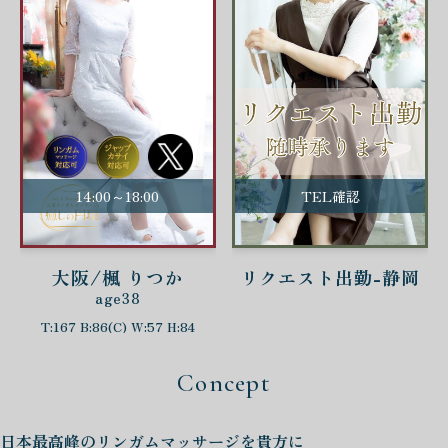
14:00～18:00
TEL確認
大阪/楓 りつか
リクエスト出勤-静岡
age38
T:167 B:86(C) W:57 H:84
Concept
日本最高峰の
リンガムマッサージを
貴方に