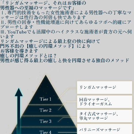
「リンガムマッサージ、それはお客様の
男性器への至福のマッサージです」
Ⅰ. 専門的技術をもった女性施術者による男性器への丁寧なマ
ッサージは性行為の何倍も快であります
Ⅱ. 男性の回春・性機能増進に向けてあらゆるツボへ的確にア
プローチします
Ⅲ. YouTubeでも活躍中のハイクラスな施術者が貴方の元へ伺
います
リンガムマッサージによる
最上位の快に向けて
門外不出の
【癒しの円環メソッド】
により
お客様を導きます
癒しの円環メソッド
とは？
男性が感じ得る最上の癒しと快を
円環させる独自のメソッド