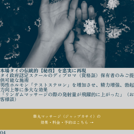
本場タイの伝統的【秘技】を忠実に再現
タイ政府認定スクールのディプロマ（資格証）保有者のみご提
供可能な施術
男性ホルモン「テストステロン」を増加させ、精力増強、勃起
力向上等に多大な効果
「リンガムマッサージの際の発射量が飛躍的に上がった」（お
客様談）
睾丸マッサージ（ジャップカサイ）の
効果・料金・予約はこちら →
04