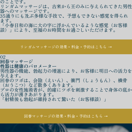
のことです。
リンガムマッサージは、古来から王のみに与えられてきた男性
器へのマッサージです。
35通りにも及ぶ多様な手技で、予想もできない感覚を得られ
ます。
「小春日和の海に大の字に浮かんでいるような感覚（お客様
談）」により、至福のお時間をお過ごしいただけます。
リンガムマッサージの効果・料金・予約はこちら →
02
回春マッサージ
性器は健康のバロメーター
男性器の機能、勃起力の増進により、お客様に明日への活力を
与えます。
回春のツボは、会陰（えいん）、衝門（しょうもん）、横骨
（おうこつ）など数多くあります。
プロの女性施術者が、的確にツボを刺激することで身体の底か
ら活力が湧きあがります。
「射精後も勃起が維持されて驚いた（お客様談）」
回春マッサージの効果・料金・予約はこちら →