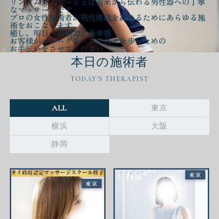
リンガムマッサージとは古来から伝わる
男性器への丁寧
なマッサージ
です
プロの女性施術者が
男性機能を高める
ために
あらゆる施
術をおこないます
癒し、明日への活力、多幸感
お客様が
エバーグリーンな日々
を歩むための
お手伝いをさせてください
本日の施術者
TODAY'S THERAPIST
ALL
東京
横浜
大阪
静岡
東京
東京