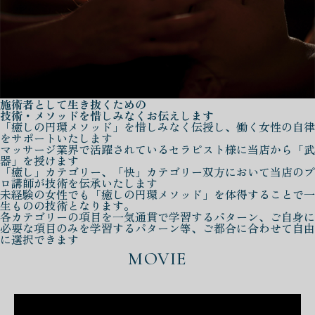
施術者として生き抜くための
技術・メソッドを惜しみなくお伝えします
「癒しの円環メソッド」を惜しみなく伝授し、働く女性の自律
をサポートいたします
マッサージ業界で活躍されているセラピスト様に当店から「武
器」を授けます
「癒し」カテゴリー、「快」カテゴリー双方において当店のプ
ロ講師が技術を伝承いたします
未経験の女性でも「癒しの円環メソッド」を体得することで一
生ものの技術となります。
各カテゴリーの項目を一気通貫で学習するパターン、ご自身に
必要な項目のみを学習するパターン等、ご都合に合わせて自由
に選択できます
MOVIE