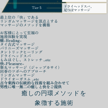
最上位の「快」である
リンガムマッサージを頂点とする
マッサージのメソッドを構築
お客様にとって至福の
施術体験を実現
癒
-Healing-
タイ古式マッサージ
バリニーズマッサージ
タントリックヒーリング
ドライヘッドスパ
もみほぐし、ストレッチ ..etc
快
-Pleasure-
睾丸マッサージ（ジャップカサイ）
回春のツボへのアプローチ
リンガムマッサージ
ドライオーガスム ..etc
古今東西の伝統的な技術を組み合わせて
男性に唯一無二の癒しと快をご提供
癒しの円環メソッドを
象徴する施術