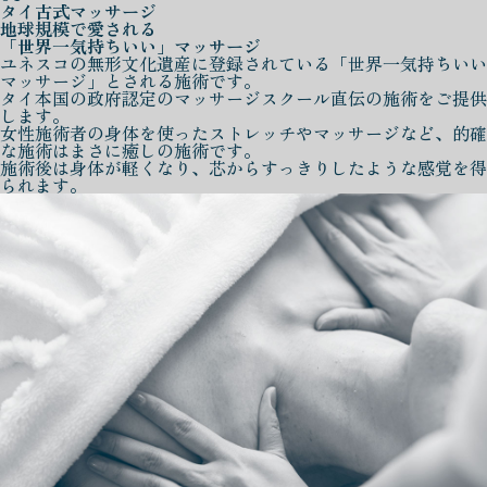
タイ古式マッサージ
地球規模で愛される
「世界一気持ちいい」マッサージ
ユネスコの無形文化遺産に登録されている「世界一気持ちいい
マッサージ」とされる施術です。
タイ本国の政府認定のマッサージスクール直伝の施術をご提供
します。
女性施術者の身体を使ったストレッチやマッサージなど、的確
な施術はまさに癒しの施術です。
施術後は身体が軽くなり、芯からすっきりしたような感覚を得
られます。