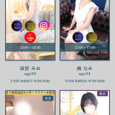
13:00～18:30
12:00～17:00
涼宮 みお
南 なみ
age30
age34
T:155 B:83(C) W:56 H:82
T:156 B:85(D) W:59 H:82
横浜
東京