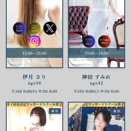
12:00～21:00
13:00～19:00
伊月 さり
神田 すみれ
age34
age42
T:168 B:88(D) W:58 H:88
T:160 B:88(C) W:59 H:60
東京
東京