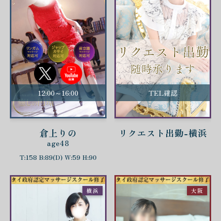
12:00～16:00
TEL確認
倉上りの
リクエスト出勤-横浜
age48
T:158 B:89(D) W:59 H:90
横浜
大阪