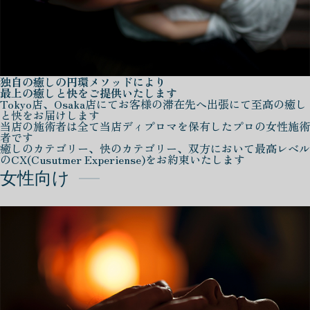
独自の癒しの円環メソッドにより
最上の癒しと快をご提供いたします
Tokyo店、Osaka店にてお客様の滞在先へ出張にて至高の癒し
と快をお届けします
当店の施術者は全て当店ディプロマを保有したプロの女性施術
者です
癒しのカテゴリー、快のカテゴリー、双方において最高レベル
のCX(Cusutmer Experiense)をお約束いたします
女性向け