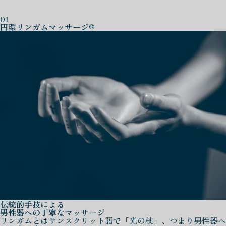
01
円環リンガムマッサージ®
伝統的手技による
男性器への丁寧なマッサージ
リンガムとはサンスクリット語で「光の杖」、つまり男性器へ