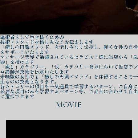
施術者として生き抜くための
技術・メソッドを惜しみなくお伝えします
「癒しの円環メソッド」を惜しみなく伝授し、働く女性の自律
をサポートいたします
マッサージ業界で活躍されているセラピスト様に当店から「武
器」を授けます
「癒し」カテゴリー、「快」カテゴリー双方において当店のプ
ロ講師が技術を伝承いたします
未経験の女性でも「癒しの円環メソッド」を体得することで一
生ものの技術となります。
各カテゴリーの項目を一気通貫で学習するパターン、ご自身に
必要な項目のみを学習するパターン等、ご都合に合わせて自由
に選択できます
MOVIE