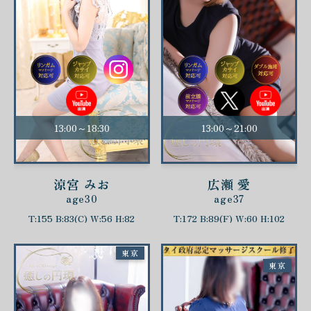
13:00～18:30
13:00～21:00
涼宮 みお
広瀬 愛
age30
age37
T:155 B:83(C) W:56 H:82
T:172 B:89(F) W:60 H:102
東京
東京