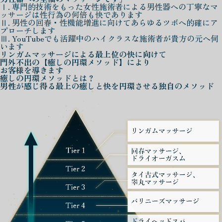
Ⅰ. 専門的技術をもった女性施術者による男性器への丁寧なマ
ッサージは性行為の何倍も快であります
Ⅱ. 男性の回春・性機能増進に向けてあらゆるツボへ的確にア
プローチします
Ⅲ. YouTubeでも活躍中のハイクラスな施術者が貴方の元へ伺
います
リンガムマッサージによる
最上位の快に向けて
門外不出の
【癒しの円環メソッド】
により
お客様を導きます
癒しの円環メソッド
とは？
男性が感じ得る最上の癒しと快を
円環させる独自のメソッド