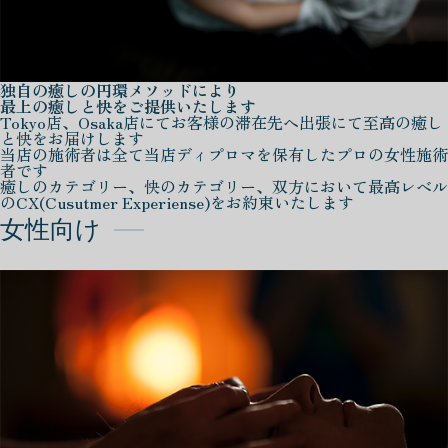
独自の癒しの円環メソッドにより
最上の癒しと快をご提供いたします
Tokyo店、Osaka店にてお客様の滞在先へ出張にて至高の癒し
と快をお届けします
当店の施術者は全て当店ディプロマを保有したプロの女性施術
者です
癒しのカテゴリー、快のカテゴリー、双方において最高レベル
のCX(Cusutmer Experiense)をお約束いたします
女性向け