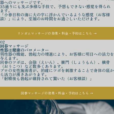
器へのマッサージです。
35通りにも及ぶ多様な手技で、予想もできない感覚を得られ
ます。
「小春日和の海に大の字に浮かんでいるような感覚（お客様
談）」により、至福のお時間をお過ごしいただけます。
リンガムマッサージの効果・料金・予約はこちら →
02
回春マッサージ
性器は健康のバロメーター
男性器の機能、勃起力の増進により、お客様に明日への活力を
与えます。
回春のツボは、会陰（えいん）、衝門（しょうもん）、横骨
（おうこつ）など数多くあります。
プロの女性施術者が、的確にツボを刺激することで身体の底か
ら活力が湧きあがります。
「射精後も勃起が維持されて驚いた（お客様談）」
回春マッサージの効果・料金・予約はこちら →