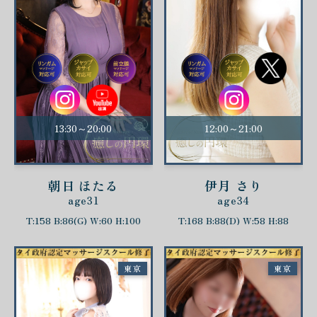
13:30～20:00
12:00～21:00
朝日 ほたる
伊月 さり
age31
age34
T:158 B:86(G) W:60 H:100
T:168 B:88(D) W:58 H:88
東京
東京