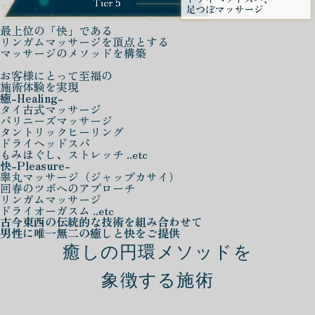
最上位の「快」である
リンガムマッサージを頂点とする
マッサージのメソッドを構築
お客様にとって至福の
施術体験を実現
癒
-Healing-
タイ古式マッサージ
バリニーズマッサージ
タントリックヒーリング
ドライヘッドスパ
もみほぐし、ストレッチ ..etc
快
-Pleasure-
睾丸マッサージ（ジャップカサイ）
回春のツボへのアプローチ
リンガムマッサージ
ドライオーガスム ..etc
古今東西の伝統的な技術を組み合わせて
男性に唯一無二の癒しと快をご提供
癒しの円環メソッドを
象徴する施術