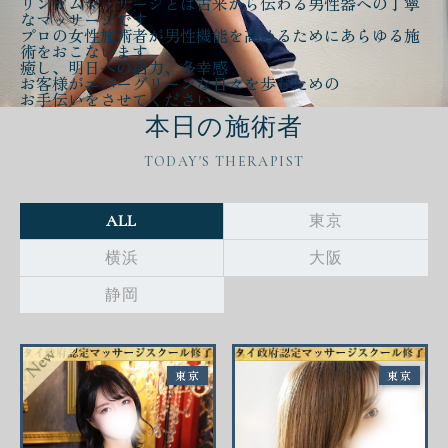
リンガムマッサージとは古来から伝わる
男性器への丁寧
なマッサージ
です
プロの女性施術者が
男性機能を高める
ために
あらゆる施
術をおこないます
癒し、明日への活力、多幸感
お客様が
エバーグリーンな日々
を歩むための
お手伝いをさせてください
本日の施術者
TODAY'S THERAPIST
ALL
東京
横浜
大阪
静岡
東京
東京