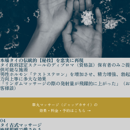
本場タイの伝統的【秘技】を忠実に再現
タイ政府認定スクールのディプロマ（資格証）保有者のみご提
供可能な施術
男性ホルモン「テストステロン」を増加させ、精力増強、勃起
力向上等に多大な効果
「リンガムマッサージの際の発射量が飛躍的に上がった」（お
客様談）
睾丸マッサージ（ジャップカサイ）の
効果・料金・予約はこちら →
04
タイ古式マッサージ
地球規模で愛される