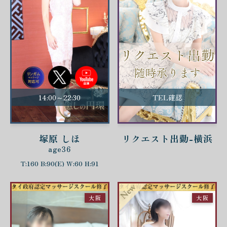
14:00～22:30
TEL確認
塚原 しほ
リクエスト出勤-横浜
age36
T:160 B:90(E) W:60 H:91
大阪
大阪