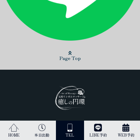
Page Top
日本最高峰のリンガムマッサージ（男性器への丁寧なマッサージ）を
受けられるのは当店だけです。
HOME
本日出勤
TEL
LINE予約
WEB予約
古来より、王のみに与えられてきた施術を貴方にご提供します。