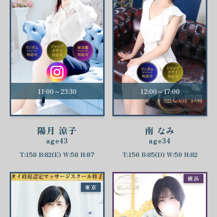
11:00～23:30
12:00～17:00
陽月 涼子
南 なみ
age43
age34
T:158 B:82(E) W:58 H:87
T:156 B:85(D) W:59 H:82
横浜
東京