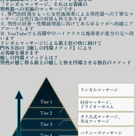
「リンガムマッサージ、それはお客様の
男性器への至福のマッサージです」
Ⅰ. 専門的技術をもった女性施術者による男性器への丁寧なマ
ッサージは性行為の何倍も快であります
Ⅱ. 男性の回春・性機能増進に向けてあらゆるツボへ的確にア
プローチします
Ⅲ. YouTubeでも活躍中のハイクラスな施術者が貴方の元へ伺
います
リンガムマッサージによる
最上位の快に向けて
門外不出の
【癒しの円環メソッド】
により
お客様を導きます
癒しの円環メソッド
とは？
男性が感じ得る最上の癒しと快を
円環させる独自のメソッド