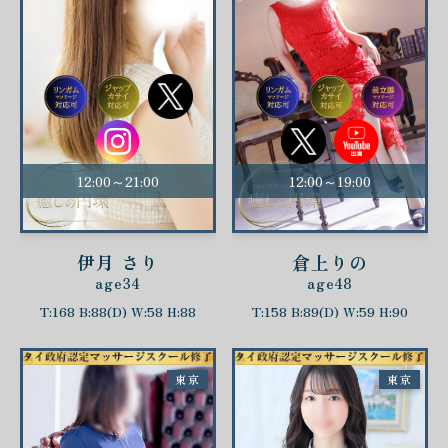
12:00～21:00
12:00～19:00
伊月 さり
倉上りの
age34
age48
T:168 B:88(D) W:58 H:88
T:158 B:89(D) W:59 H:90
東京
東京