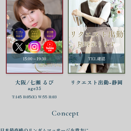
15:00～19:30
TEL確認
大阪/七瀬 るび
リクエスト出勤-静岡
age35
T:145 B:85(E) W:55 H:83
Concept
日本最高峰の
リンガムマッサージを
貴方に