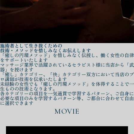
施術者として生き抜くための
技術・メソッドを惜しみなくお伝えします
「癒しの円環メソッド」を惜しみなく伝授し、働く女性の自律
をサポートいたします
マッサージ業界で活躍されているセラピスト様に当店から「武
器」を授けます
「癒し」カテゴリー、「快」カテゴリー双方において当店のプ
ロ講師が技術を伝承いたします
未経験の女性でも「癒しの円環メソッド」を体得することで一
生ものの技術となります。
各カテゴリーの項目を一気通貫で学習するパターン、ご自身に
必要な項目のみを学習するパターン等、ご都合に合わせて自由
に選択できます
MOVIE