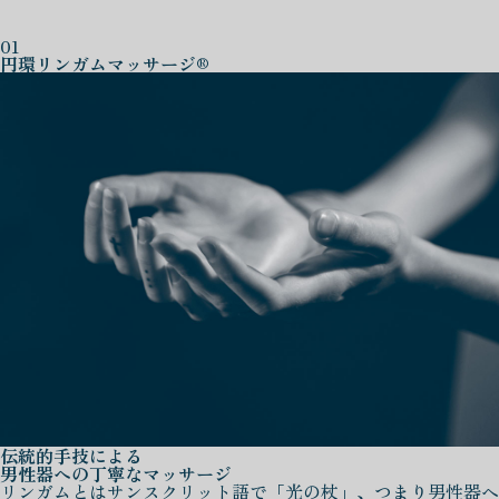
01
円環リンガムマッサージ®
伝統的手技による
男性器への丁寧なマッサージ
リンガムとはサンスクリット語で「光の杖」、つまり男性器へ