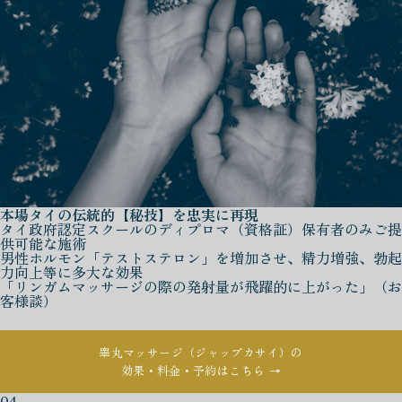
本場タイの伝統的【秘技】を忠実に再現
タイ政府認定スクールのディプロマ（資格証）保有者のみご提
供可能な施術
男性ホルモン「テストステロン」を増加させ、精力増強、勃起
力向上等に多大な効果
「リンガムマッサージの際の発射量が飛躍的に上がった」（お
客様談）
睾丸マッサージ（ジャップカサイ）の
効果・料金・予約はこちら →
04