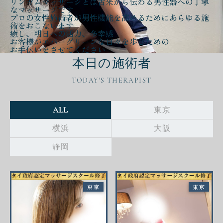
リンガムマッサージとは古来から伝わる
男性器への丁寧
なマッサージ
です
プロの女性施術者が
男性機能を高める
ために
あらゆる施
術をおこないます
癒し、明日への活力、多幸感
お客様が
エバーグリーンな日々
を歩むための
お手伝いをさせてください
本日の施術者
TODAY'S THERAPIST
ALL
東京
横浜
大阪
静岡
東京
東京