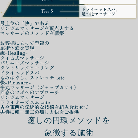
最上位の「快」である
リンガムマッサージを頂点とする
マッサージのメソッドを構築
お客様にとって至福の
施術体験を実現
癒
-Healing-
タイ古式マッサージ
バリニーズマッサージ
タントリックヒーリング
ドライヘッドスパ
もみほぐし、ストレッチ ..etc
快
-Pleasure-
睾丸マッサージ（ジャップカサイ）
回春のツボへのアプローチ
リンガムマッサージ
ドライオーガスム ..etc
古今東西の伝統的な技術を組み合わせて
男性に唯一無二の癒しと快をご提供
癒しの円環メソッドを
象徴する施術