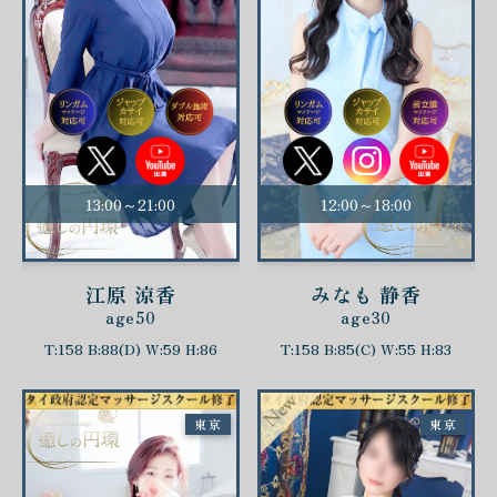
13:00～21:00
12:00～18:00
江原 涼香
みなも 静香
age50
age30
T:158 B:88(D) W:59 H:86
T:158 B:85(C) W:55 H:83
東京
東京