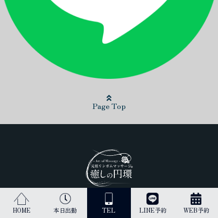
Page Top
日本最高峰のリンガムマッサージ（男性器への丁寧なマッサージ）を
HOME
本日出勤
TEL
LINE予約
WEB予約