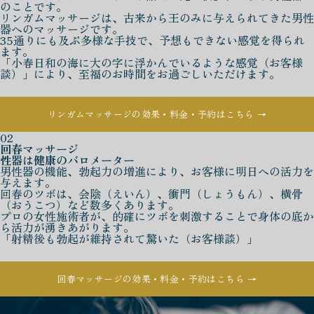
のことです。
リンガムマッサージは、古来から王のみに与えられてきた男性
器へのマッサージです。
35通りにも及ぶ多様な手技で、予想もできない感覚を得られ
ます。
「小春日和の海に大の字に浮かんでいるような感覚（お客様
談）」により、至福のお時間をお過ごしいただけます。
リンガムマッサージの効果・料金・予約はこちら →
02
回春マッサージ
性器は健康のバロメーター
男性器の機能、勃起力の増進により、お客様に明日への活力を
与えます。
回春のツボは、会陰（えいん）、衝門（しょうもん）、横骨
（おうこつ）など数多くあります。
プロの女性施術者が、的確にツボを刺激することで身体の底か
ら活力が湧きあがります。
「射精後も勃起が維持されて驚いた（お客様談）」
回春マッサージの効果・料金・予約はこちら →