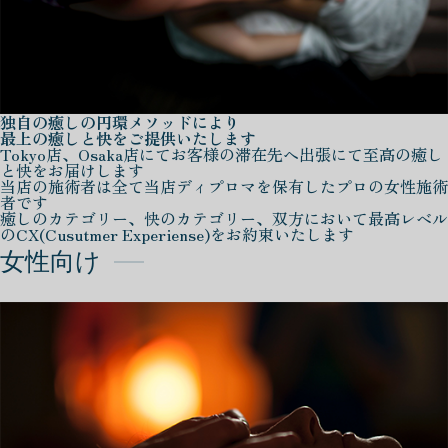
独自の癒しの円環メソッドにより
最上の癒しと快をご提供いたします
Tokyo店、Osaka店にてお客様の滞在先へ出張にて至高の癒し
と快をお届けします
当店の施術者は全て当店ディプロマを保有したプロの女性施術
者です
癒しのカテゴリー、快のカテゴリー、双方において最高レベル
のCX(Cusutmer Experiense)をお約束いたします
女性向け