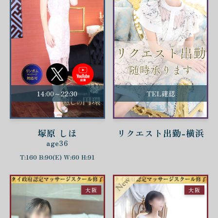
14:00～22:30
TEL確認
塚原 しほ
リクエスト出勤-横浜
age36
T:160 B:90(E) W:60 H:91
大阪
大阪