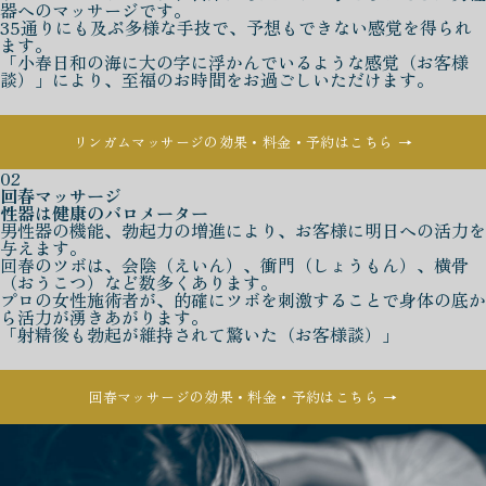
器へのマッサージです。
35通りにも及ぶ多様な手技で、予想もできない感覚を得られ
ます。
「小春日和の海に大の字に浮かんでいるような感覚（お客様
談）」により、至福のお時間をお過ごしいただけます。
リンガムマッサージの効果・料金・予約はこちら →
02
回春マッサージ
性器は健康のバロメーター
男性器の機能、勃起力の増進により、お客様に明日への活力を
与えます。
回春のツボは、会陰（えいん）、衝門（しょうもん）、横骨
（おうこつ）など数多くあります。
プロの女性施術者が、的確にツボを刺激することで身体の底か
ら活力が湧きあがります。
「射精後も勃起が維持されて驚いた（お客様談）」
回春マッサージの効果・料金・予約はこちら →