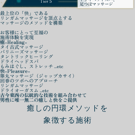
最上位の「快」である
リンガムマッサージを頂点とする
マッサージのメソッドを構築
お客様にとって至福の
施術体験を実現
癒
-Healing-
タイ古式マッサージ
バリニーズマッサージ
タントリックヒーリング
ドライヘッドスパ
もみほぐし、ストレッチ ..etc
快
-Pleasure-
睾丸マッサージ（ジャップカサイ）
回春のツボへのアプローチ
リンガムマッサージ
ドライオーガスム ..etc
古今東西の伝統的な技術を組み合わせて
男性に唯一無二の癒しと快をご提供
癒しの円環メソッドを
象徴する施術