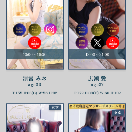
13:00～18:30
13:00～21:00
涼宮 みお
広瀬 愛
age30
age37
T:155 B:83(C) W:56 H:82
T:172 B:89(F) W:60 H:102
東京
東京