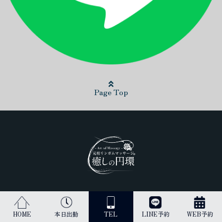
Page Top
日本最高峰のリンガムマッサージ（男性器への丁寧なマッサージ）を
受けられるのは当店だけです。
HOME
本日出勤
TEL
LINE予約
WEB予約
古来より、王のみに与えられてきた施術を貴方にご提供します。