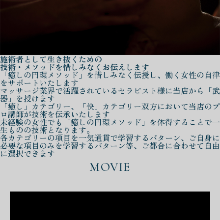
施術者として生き抜くための
技術・メソッドを惜しみなくお伝えします
「癒しの円環メソッド」を惜しみなく伝授し、働く女性の自律
をサポートいたします
マッサージ業界で活躍されているセラピスト様に当店から「武
器」を授けます
「癒し」カテゴリー、「快」カテゴリー双方において当店のプ
ロ講師が技術を伝承いたします
未経験の女性でも「癒しの円環メソッド」を体得することで一
生ものの技術となります。
各カテゴリーの項目を一気通貫で学習するパターン、ご自身に
必要な項目のみを学習するパターン等、ご都合に合わせて自由
に選択できます
MOVIE