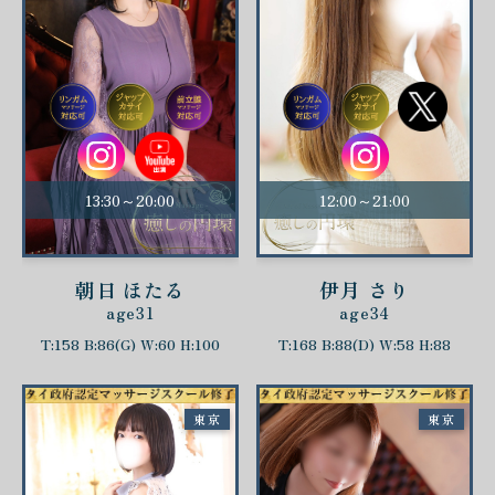
13:30～20:00
12:00～21:00
朝日 ほたる
伊月 さり
age31
age34
T:158 B:86(G) W:60 H:100
T:168 B:88(D) W:58 H:88
東京
東京