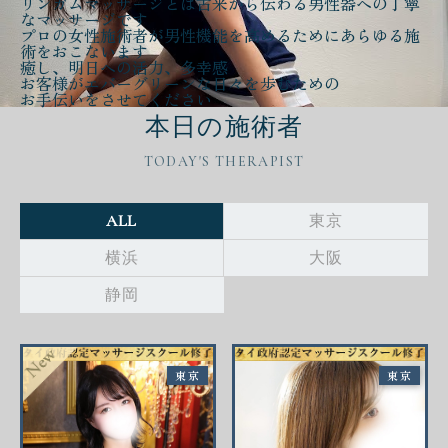
リンガムマッサージとは古来から伝わる
男性器への丁寧
なマッサージ
です
プロの女性施術者が
男性機能を高める
ために
あらゆる施
術をおこないます
癒し、明日への活力、多幸感
お客様が
エバーグリーンな日々
を歩むための
お手伝いをさせてください
本日の施術者
TODAY'S THERAPIST
ALL
東京
横浜
大阪
静岡
東京
東京