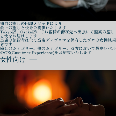
独自の癒しの円環メソッドにより
最上の癒しと快をご提供いたします
Tokyo店、Osaka店にてお客様の滞在先へ出張にて至高の癒し
と快をお届けします
当店の施術者は全て当店ディプロマを保有したプロの女性施術
者です
癒しのカテゴリー、快のカテゴリー、双方において最高レベル
のCX(Cusutmer Experiense)をお約束いたします
女性向け