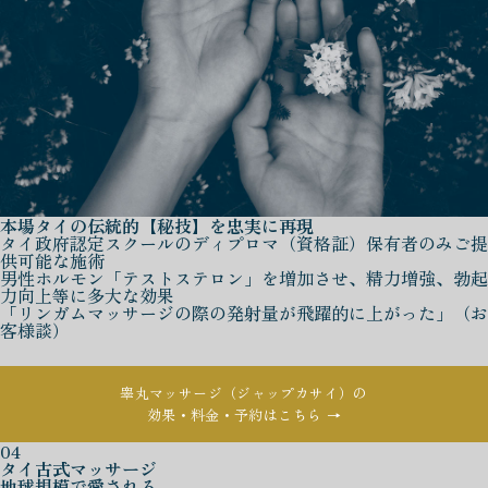
本場タイの伝統的【秘技】を忠実に再現
タイ政府認定スクールのディプロマ（資格証）保有者のみご提
供可能な施術
男性ホルモン「テストステロン」を増加させ、精力増強、勃起
力向上等に多大な効果
「リンガムマッサージの際の発射量が飛躍的に上がった」（お
客様談）
睾丸マッサージ（ジャップカサイ）の
効果・料金・予約はこちら →
04
タイ古式マッサージ
地球規模で愛される