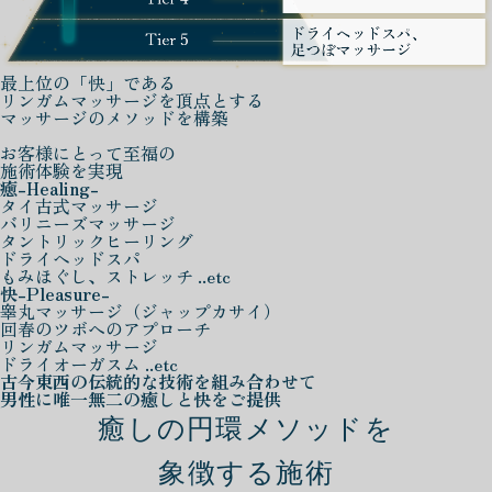
最上位の「快」である
リンガムマッサージを頂点とする
マッサージのメソッドを構築
お客様にとって至福の
施術体験を実現
癒
-Healing-
タイ古式マッサージ
バリニーズマッサージ
タントリックヒーリング
ドライヘッドスパ
もみほぐし、ストレッチ ..etc
快
-Pleasure-
睾丸マッサージ（ジャップカサイ）
回春のツボへのアプローチ
リンガムマッサージ
ドライオーガスム ..etc
古今東西の伝統的な技術を組み合わせて
男性に唯一無二の癒しと快をご提供
癒しの円環メソッドを
象徴する施術