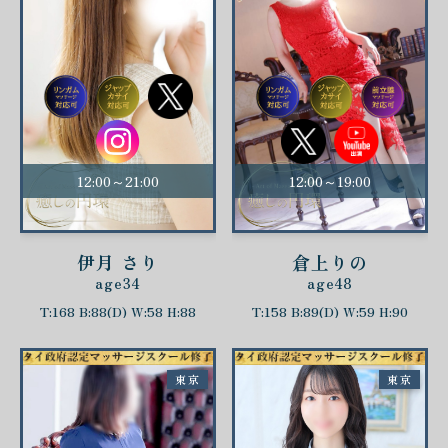
12:00～21:00
12:00～19:00
伊月 さり
倉上りの
age34
age48
T:168 B:88(D) W:58 H:88
T:158 B:89(D) W:59 H:90
東京
東京