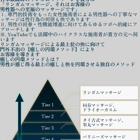
「リンガムマッサージ、それはお客様の
男性器への至福のマッサージです」
Ⅰ. 専門的技術をもった女性施術者による男性器への丁寧なマ
ッサージは性行為の何倍も快であります
Ⅱ. 男性の回春・性機能増進に向けてあらゆるツボへ的確にア
プローチします
Ⅲ. YouTubeでも活躍中のハイクラスな施術者が貴方の元へ伺
います
リンガムマッサージによる
最上位の快に向けて
門外不出の
【癒しの円環メソッド】
により
お客様を導きます
癒しの円環メソッド
とは？
男性が感じ得る最上の癒しと快を
円環させる独自のメソッド