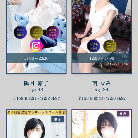
11:00～23:30
12:00～17:00
陽月 涼子
南 なみ
age43
age34
T:158 B:82(E) W:58 H:87
T:156 B:85(D) W:59 H:82
横浜
東京