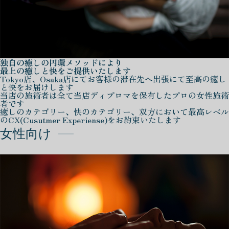
独自の癒しの円環メソッドにより
最上の癒しと快をご提供いたします
Tokyo店、Osaka店にてお客様の滞在先へ出張にて至高の癒し
と快をお届けします
当店の施術者は全て当店ディプロマを保有したプロの女性施術
者です
癒しのカテゴリー、快のカテゴリー、双方において最高レベル
のCX(Cusutmer Experiense)をお約束いたします
女性向け