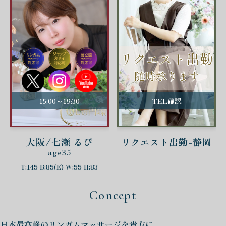
15:00～19:30
TEL確認
大阪/七瀬 るび
リクエスト出勤-静岡
age35
T:145 B:85(E) W:55 H:83
Concept
日本最高峰の
リンガムマッサージを
貴方に