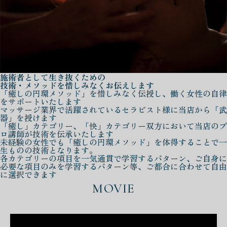
施術者として生き抜くための
技術・メソッドを惜しみなくお伝えします
「癒しの円環メソッド」を惜しみなく伝授し、働く女性の自律
をサポートいたします
マッサージ業界で活躍されているセラピスト様に当店から「武
器」を授けます
「癒し」カテゴリー、「快」カテゴリー双方において当店のプ
ロ講師が技術を伝承いたします
未経験の女性でも「癒しの円環メソッド」を体得することで一
生ものの技術となります。
各カテゴリーの項目を一気通貫で学習するパターン、ご自身に
必要な項目のみを学習するパターン等、ご都合に合わせて自由
に選択できます
MOVIE