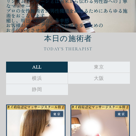
リンガムマッサージとは古来から伝わる
男性器への丁寧
なマッサージ
です
プロの女性施術者が
男性機能を高める
ために
あらゆる施
術をおこないます
癒し、明日への活力、多幸感
お客様が
エバーグリーンな日々
を歩むための
お手伝いをさせてください
本日の施術者
TODAY'S THERAPIST
ALL
東京
横浜
大阪
静岡
東京
東京