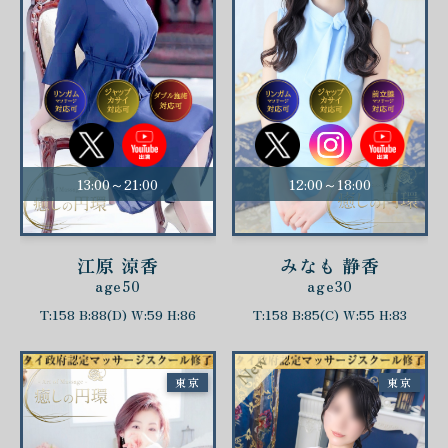
13:00～21:00
12:00～18:00
江原 涼香
みなも 静香
age50
age30
T:158 B:88(D) W:59 H:86
T:158 B:85(C) W:55 H:83
東京
東京