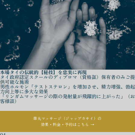
本場タイの伝統的【秘技】を忠実に再現
タイ政府認定スクールのディプロマ（資格証）保有者のみご提
供可能な施術
男性ホルモン「テストステロン」を増加させ、精力増強、勃起
力向上等に多大な効果
「リンガムマッサージの際の発射量が飛躍的に上がった」（お
客様談）
睾丸マッサージ（ジャップカサイ）の
効果・料金・予約はこちら →
04