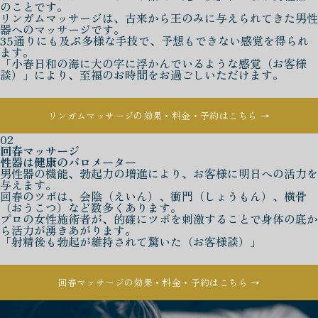
のことです。
リンガムマッサージは、古来から王のみに与えられてきた男性
器へのマッサージです。
35通りにも及ぶ多様な手技で、予想もできない感覚を得られ
ます。
「小春日和の海に大の字に浮かんでいるような感覚（お客様
談）」により、至福のお時間をお過ごしいただけます。
リンガムマッサージの効果・料金・予約はこちら →
02
回春マッサージ
性器は健康のバロメーター
男性器の機能、勃起力の増進により、お客様に明日への活力を
与えます。
回春のツボは、会陰（えいん）、衝門（しょうもん）、横骨
（おうこつ）など数多くあります。
プロの女性施術者が、的確にツボを刺激することで身体の底か
ら活力が湧きあがります。
「射精後も勃起が維持されて驚いた（お客様談）」
回春マッサージの効果・料金・予約はこちら →