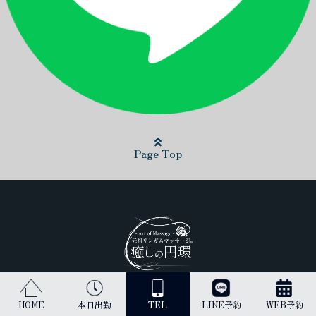
Page Top
日本最高峰のリンガムマッサージ（男性器への丁寧なマッサージ）を
HOME
本日出勤
TEL
LINE予約
WEB予約