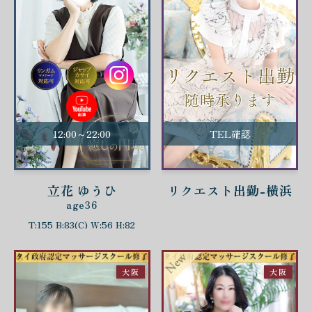
12:00～22:00
TEL確認
立花 ゆうひ
リクエスト出勤-横浜
age36
T:155 B:83(C) W:56 H:82
大阪
大阪