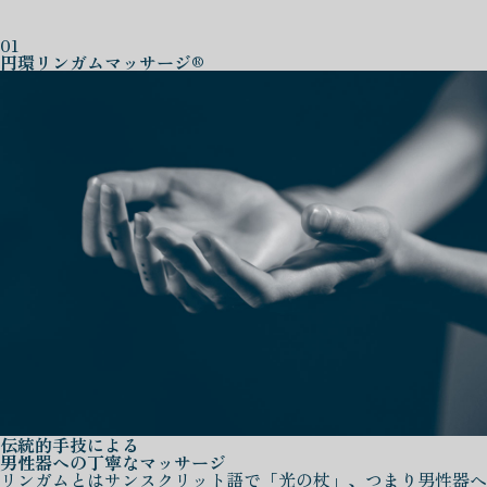
01
円環リンガムマッサージ®
伝統的手技による
男性器への丁寧なマッサージ
リンガムとはサンスクリット語で「光の杖」、つまり男性器へ