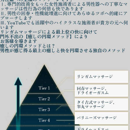
Ⅰ. 専門的技術をもった女性施術者による男性器への丁寧なマ
ッサージは性行為の何倍も快であります
Ⅱ. 男性の回春・性機能増進に向けてあらゆるツボへ的確にア
プローチします
Ⅲ. YouTubeでも活躍中のハイクラスな施術者が貴方の元へ伺
います
リンガムマッサージによる
最上位の快に向けて
門外不出の
【癒しの円環メソッド】
により
お客様を導きます
癒しの円環メソッド
とは？
男性が感じ得る最上の癒しと快を
円環させる独自のメソッド