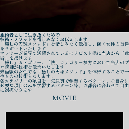
施術者として生き抜くための
技術・メソッドを惜しみなくお伝えします
「癒しの円環メソッド」を惜しみなく伝授し、働く女性の自律
をサポートいたします
マッサージ業界で活躍されているセラピスト様に当店から「武
器」を授けます
「癒し」カテゴリー、「快」カテゴリー双方において当店のプ
ロ講師が技術を伝承いたします
未経験の女性でも「癒しの円環メソッド」を体得することで一
生ものの技術となります。
各カテゴリーの項目を一気通貫で学習するパターン、ご自身に
必要な項目のみを学習するパターン等、ご都合に合わせて自由
に選択できます
MOVIE