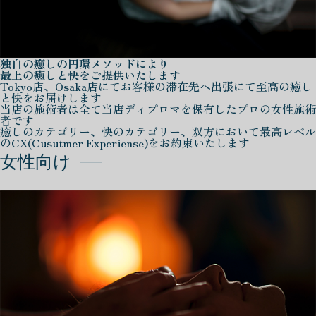
独自の癒しの円環メソッドにより
最上の癒しと快をご提供いたします
Tokyo店、Osaka店にてお客様の滞在先へ出張にて至高の癒し
と快をお届けします
当店の施術者は全て当店ディプロマを保有したプロの女性施術
者です
癒しのカテゴリー、快のカテゴリー、双方において最高レベル
のCX(Cusutmer Experiense)をお約束いたします
女性向け