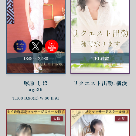
18:00～22:30
TEL確認
塚原 しほ
リクエスト出勤-横浜
age36
T:160 B:90(E) W:60 H:91
大阪
大阪