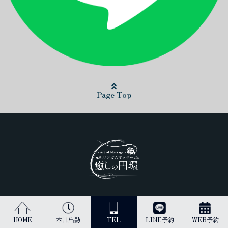
Page Top
日本最高峰のリンガムマッサージ（男性器への丁寧なマッサージ）を
受けられるのは当店だけです。
HOME
本日出勤
TEL
LINE予約
WEB予約
古来より、王のみに与えられてきた施術を貴方にご提供します。