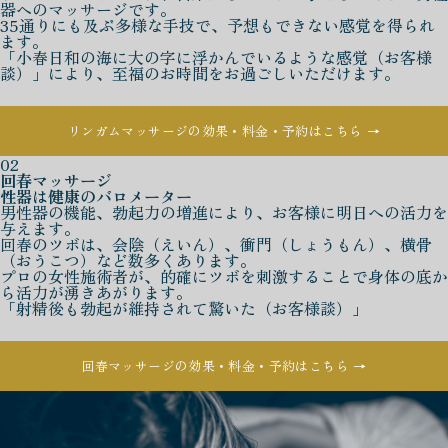
器へのマッサージです。
35通りにも及ぶ多様な手技で、予想もできない感覚を得られ
ます。
「小春日和の海に大の字に浮かんでいるような感覚（お客様
談）」により、至福のお時間をお過ごしいただけます。
リンガムマッサージの効果・料金・予約はこちら →
02
回春マッサージ
性器は健康のバロメーター
男性器の機能、勃起力の増進により、お客様に明日への活力を
与えます。
回春のツボは、会陰（えいん）、衝門（しょうもん）、横骨
（おうこつ）など数多くあります。
プロの女性施術者が、的確にツボを刺激することで身体の底か
ら活力が湧きあがります。
「射精後も勃起が維持されて驚いた（お客様談）」
回春マッサージの効果・料金・予約はこちら →