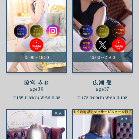
13:00～18:30
13:00～21:00
涼宮 みお
広瀬 愛
age30
age37
T:155 B:83(C) W:56 H:82
T:172 B:89(F) W:60 H:102
東京
東京