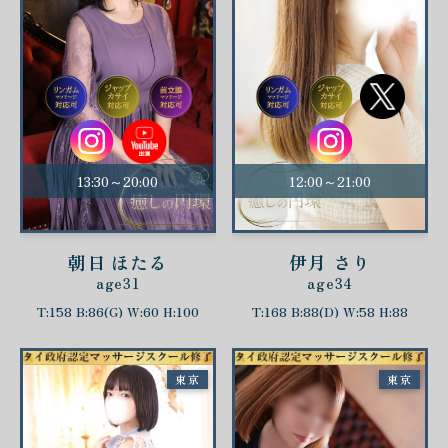
13:30～20:00
12:00～21:00
朝日 ほたる
伊月 さり
age31
age34
T:158 B:86(G) W:60 H:100
T:168 B:88(D) W:58 H:88
東京
東京