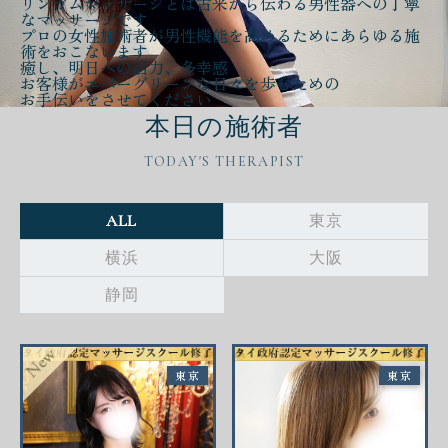
リンガムマッサージとは古来から伝わる
男性器への丁寧
なマッサージ
です
プロの女性施術者が
男性機能を高める
ために
あらゆる施
術をおこないます
癒し、明日への活力、多幸感
お客様が
エバーグリーンな日々
を歩むための
お手伝いをさせてください
本日の施術者
TODAY'S THERAPIST
ALL
東京
横浜
大阪
静岡
東京
東京