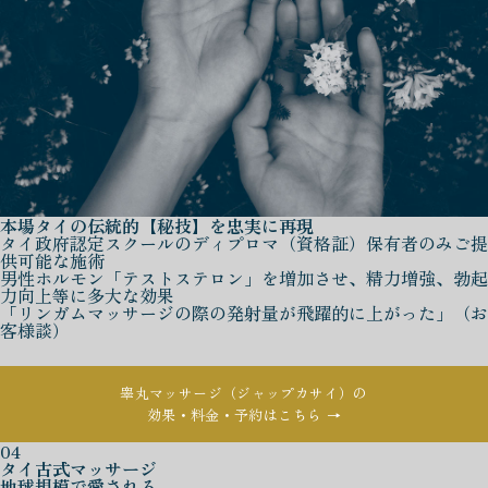
本場タイの伝統的【秘技】を忠実に再現
タイ政府認定スクールのディプロマ（資格証）保有者のみご提
供可能な施術
男性ホルモン「テストステロン」を増加させ、精力増強、勃起
力向上等に多大な効果
「リンガムマッサージの際の発射量が飛躍的に上がった」（お
客様談）
睾丸マッサージ（ジャップカサイ）の
効果・料金・予約はこちら →
04
タイ古式マッサージ
地球規模で愛される