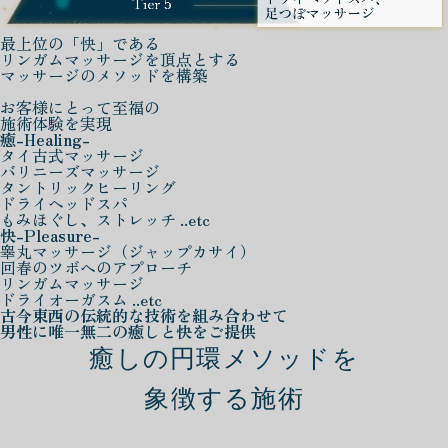
最上位の「快」である
リンガムマッサージを頂点とする
マッサージのメソッドを構築
お客様にとって至福の
施術体験を実現
癒
-Healing-
タイ古式マッサージ
バリニーズマッサージ
タントリックヒーリング
ドライヘッドスパ
もみほぐし、ストレッチ ..etc
快
-Pleasure-
睾丸マッサージ（ジャップカサイ）
回春のツボへのアプローチ
リンガムマッサージ
ドライオーガスム ..etc
古今東西の伝統的な技術を組み合わせて
男性に唯一無二の癒しと快をご提供
癒しの円環メソッドを
象徴する施術