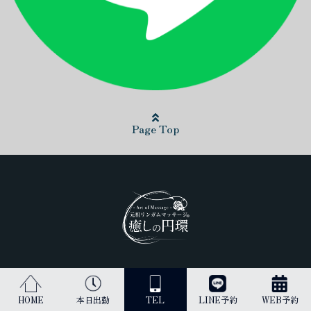
Page Top
日本最高峰のリンガムマッサージ（男性器への丁寧なマッサージ）を
受けられるのは当店だけです。
HOME
本日出勤
TEL
LINE予約
WEB予約
古来より、王のみに与えられてきた施術を貴方にご提供します。