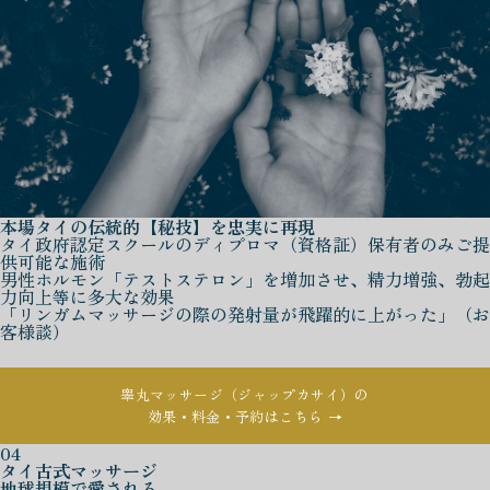
本場タイの伝統的【秘技】を忠実に再現
タイ政府認定スクールのディプロマ（資格証）保有者のみご提
供可能な施術
男性ホルモン「テストステロン」を増加させ、精力増強、勃起
力向上等に多大な効果
「リンガムマッサージの際の発射量が飛躍的に上がった」（お
客様談）
睾丸マッサージ（ジャップカサイ）の
効果・料金・予約はこちら →
04
タイ古式マッサージ
地球規模で愛される