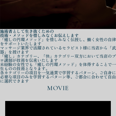
施術者として生き抜くための
技術・メソッドを惜しみなくお伝えします
「癒しの円環メソッド」を惜しみなく伝授し、働く女性の自律
をサポートいたします
マッサージ業界で活躍されているセラピスト様に当店から「武
器」を授けます
「癒し」カテゴリー、「快」カテゴリー双方において当店のプ
ロ講師が技術を伝承いたします
未経験の女性でも「癒しの円環メソッド」を体得することで一
生ものの技術となります。
各カテゴリーの項目を一気通貫で学習するパターン、ご自身に
必要な項目のみを学習するパターン等、ご都合に合わせて自由
に選択できます
MOVIE