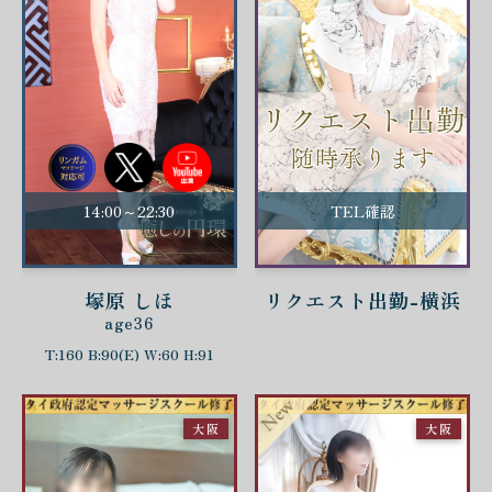
14:00～22:30
TEL確認
塚原 しほ
リクエスト出勤-横浜
age36
T:160 B:90(E) W:60 H:91
大阪
大阪