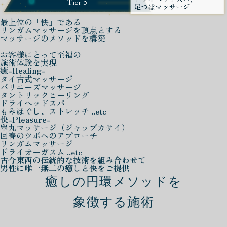
最上位の「快」である
リンガムマッサージを頂点とする
マッサージのメソッドを構築
お客様にとって至福の
施術体験を実現
癒
-Healing-
タイ古式マッサージ
バリニーズマッサージ
タントリックヒーリング
ドライヘッドスパ
もみほぐし、ストレッチ ..etc
快
-Pleasure-
睾丸マッサージ（ジャップカサイ）
回春のツボへのアプローチ
リンガムマッサージ
ドライオーガスム ..etc
古今東西の伝統的な技術を組み合わせて
男性に唯一無二の癒しと快をご提供
癒しの円環メソッドを
象徴する施術