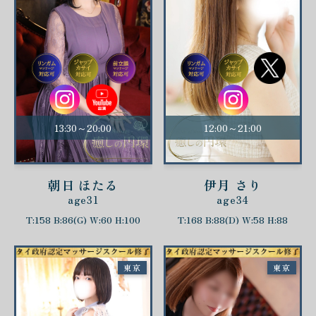
13:30～20:00
12:00～21:00
朝日 ほたる
伊月 さり
age31
age34
T:158 B:86(G) W:60 H:100
T:168 B:88(D) W:58 H:88
東京
東京