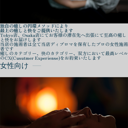
独自の癒しの円環メソッドにより
最上の癒しと快をご提供いたします
Tokyo店、Osaka店にてお客様の滞在先へ出張にて至高の癒し
と快をお届けします
当店の施術者は全て当店ディプロマを保有したプロの女性施術
者です
癒しのカテゴリー、快のカテゴリー、双方において最高レベル
のCX(Cusutmer Experiense)をお約束いたします
女性向け