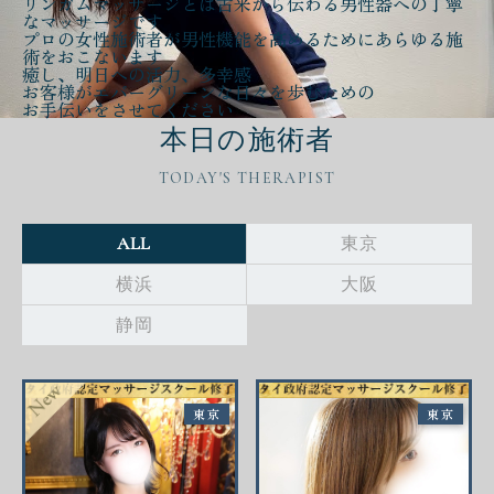
リンガムマッサージとは古来から伝わる
男性器への丁寧
なマッサージ
です
プロの女性施術者が
男性機能を高める
ために
あらゆる施
術をおこないます
癒し、明日への活力、多幸感
お客様が
エバーグリーンな日々
を歩むための
お手伝いをさせてください
本日の施術者
TODAY'S THERAPIST
ALL
東京
横浜
大阪
静岡
東京
東京