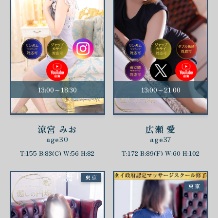
13:00～18:30
13:00～21:00
涼宮 みお
広瀬 愛
age30
age37
T:155 B:83(C) W:56 H:82
T:172 B:89(F) W:60 H:102
東京
東京