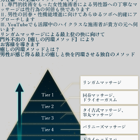
Ⅰ. 専門的技術をもった女性施術者による男性器への丁寧なマ
ッサージは性行為の何倍も快であります
Ⅱ. 男性の回春・性機能増進に向けてあらゆるツボへ的確にア
プローチします
Ⅲ. YouTubeでも活躍中のハイクラスな施術者が貴方の元へ伺
います
リンガムマッサージによる
最上位の快に向けて
門外不出の
【癒しの円環メソッド】
により
お客様を導きます
癒しの円環メソッド
とは？
男性が感じ得る最上の癒しと快を
円環させる独自のメソッド