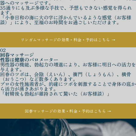
器へのマッサージです。
35通りにも及ぶ多様な手技で、予想もできない感覚を得られ
ます。
「小春日和の海に大の字に浮かんでいるような感覚（お客様
談）」により、至福のお時間をお過ごしいただけます。
リンガムマッサージの効果・料金・予約はこちら →
02
回春マッサージ
性器は健康のバロメーター
男性器の機能、勃起力の増進により、お客様に明日への活力を
与えます。
回春のツボは、会陰（えいん）、衝門（しょうもん）、横骨
（おうこつ）など数多くあります。
プロの女性施術者が、的確にツボを刺激することで身体の底か
ら活力が湧きあがります。
「射精後も勃起が維持されて驚いた（お客様談）」
回春マッサージの効果・料金・予約はこちら →