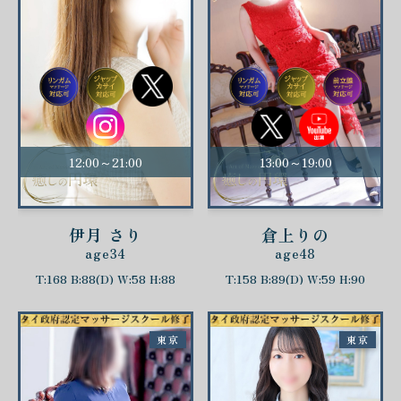
12:00～21:00
13:00～19:00
伊月 さり
倉上りの
age34
age48
T:168 B:88(D) W:58 H:88
T:158 B:89(D) W:59 H:90
東京
東京