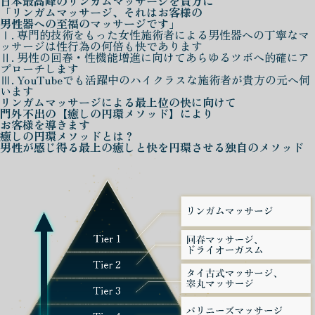
日本最高峰の
リンガムマッサージを
貴方に
「リンガムマッサージ、それはお客様の
男性器への至福のマッサージです」
Ⅰ. 専門的技術をもった女性施術者による男性器への丁寧なマ
ッサージは性行為の何倍も快であります
Ⅱ. 男性の回春・性機能増進に向けてあらゆるツボへ的確にア
プローチします
Ⅲ. YouTubeでも活躍中のハイクラスな施術者が貴方の元へ伺
います
リンガムマッサージによる
最上位の快に向けて
門外不出の
【癒しの円環メソッド】
により
お客様を導きます
癒しの円環メソッド
とは？
男性が感じ得る最上の癒しと快を
円環させる独自のメソッド