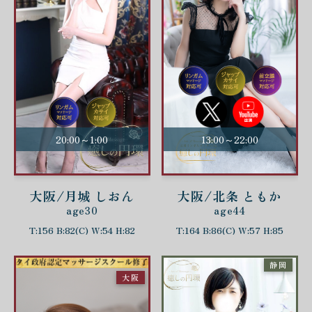
20:00～1:00
13:00～22:00
大阪/月城 しおん
大阪/北条 ともか
age30
age44
T:156 B:82(C) W:54 H:82
T:164 B:86(C) W:57 H:85
静岡
大阪