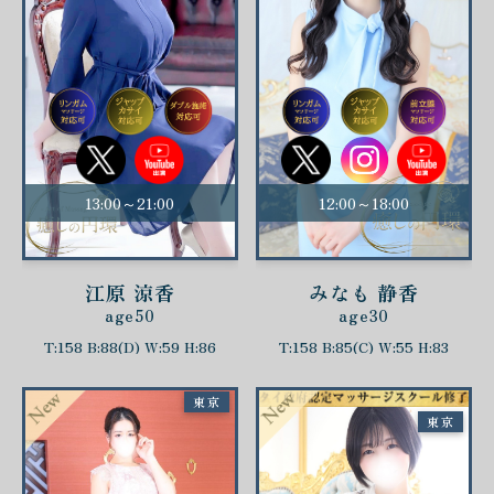
13:00～21:00
12:00～18:00
江原 涼香
みなも 静香
age50
age30
T:158 B:88(D) W:59 H:86
T:158 B:85(C) W:55 H:83
東京
東京