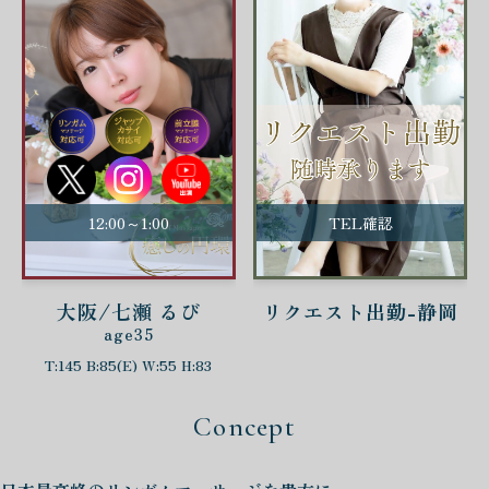
12:00～1:00
TEL確認
大阪/七瀬 るび
リクエスト出勤-静岡
age35
T:145 B:85(E) W:55 H:83
Concept