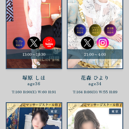
13:00～18:30
21:00～4:00
塚原 しほ
花森 ひより
age36
age34
T:160 B:90(E) W:60 H:91
T:164 B:86(D) W:55 H:89
東京
東京