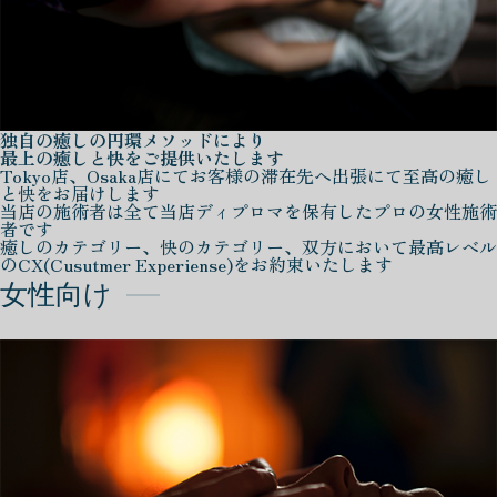
独自の癒しの円環メソッドにより
最上の癒しと快をご提供いたします
Tokyo店、Osaka店にてお客様の滞在先へ出張にて至高の癒し
と快をお届けします
当店の施術者は全て当店ディプロマを保有したプロの女性施術
者です
癒しのカテゴリー、快のカテゴリー、双方において最高レベル
のCX(Cusutmer Experiense)をお約束いたします
女性向け