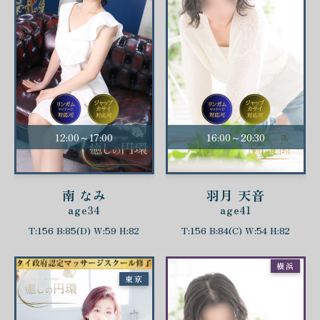
12:00～17:00
16:00～20:30
南 なみ
羽月 天音
age34
age41
T:156 B:85(D) W:59 H:82
T:156 B:84(C) W:54 H:82
横浜
東京