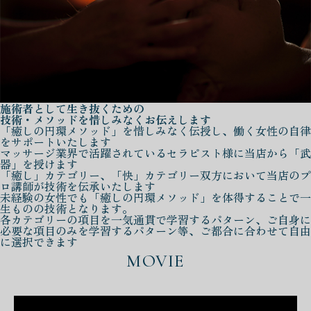
施術者として生き抜くための
技術・メソッドを惜しみなくお伝えします
「癒しの円環メソッド」を惜しみなく伝授し、働く女性の自律
をサポートいたします
マッサージ業界で活躍されているセラピスト様に当店から「武
器」を授けます
「癒し」カテゴリー、「快」カテゴリー双方において当店のプ
ロ講師が技術を伝承いたします
未経験の女性でも「癒しの円環メソッド」を体得することで一
生ものの技術となります。
各カテゴリーの項目を一気通貫で学習するパターン、ご自身に
必要な項目のみを学習するパターン等、ご都合に合わせて自由
に選択できます
MOVIE