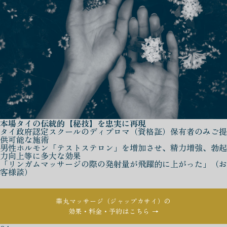
本場タイの伝統的【秘技】を忠実に再現
タイ政府認定スクールのディプロマ（資格証）保有者のみご提
供可能な施術
男性ホルモン「テストステロン」を増加させ、精力増強、勃起
力向上等に多大な効果
「リンガムマッサージの際の発射量が飛躍的に上がった」（お
客様談）
睾丸マッサージ（ジャップカサイ）の
効果・料金・予約はこちら →