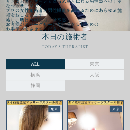
リンガムマッサージとは古来から伝わる
男性器への丁寧
なマッサージ
です
プロの女性施術者が
男性機能を高める
ために
あらゆる施
術をおこないます
癒し、明日への活力、多幸感
お客様が
エバーグリーンな日々
を歩むための
お手伝いをさせてください
本日の施術者
TODAY'S THERAPIST
ALL
東京
横浜
大阪
静岡
東京
東京