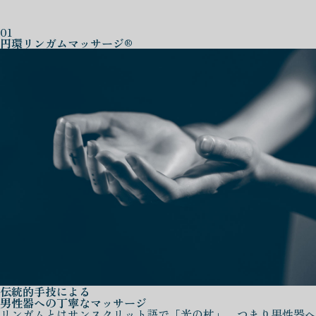
01
円環リンガムマッサージ®
伝統的手技による
男性器への丁寧なマッサージ
リンガムとはサンスクリット語で「光の杖」、つまり男性器へ