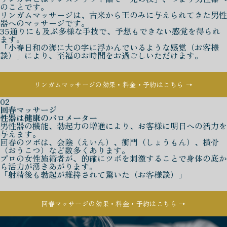
のことです。
リンガムマッサージは、古来から王のみに与えられてきた男性
器へのマッサージです。
35通りにも及ぶ多様な手技で、予想もできない感覚を得られ
ます。
「小春日和の海に大の字に浮かんでいるような感覚（お客様
談）」により、至福のお時間をお過ごしいただけます。
リンガムマッサージの効果・料金・予約はこちら →
02
回春マッサージ
性器は健康のバロメーター
男性器の機能、勃起力の増進により、お客様に明日への活力を
与えます。
回春のツボは、会陰（えいん）、衝門（しょうもん）、横骨
（おうこつ）など数多くあります。
プロの女性施術者が、的確にツボを刺激することで身体の底か
ら活力が湧きあがります。
「射精後も勃起が維持されて驚いた（お客様談）」
回春マッサージの効果・料金・予約はこちら →