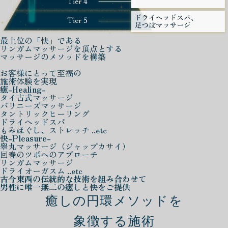
最上位の「快」である
リンガムマッサージを頂点とする
マッサージのメソッドを構築
お客様にとって至福の
施術体験を実現
癒
-Healing-
タイ古式マッサージ
バリニーズマッサージ
タントリックヒーリング
ドライヘッドスパ
もみほぐし、ストレッチ ..etc
快
-Pleasure-
睾丸マッサージ（ジャップカサイ）
回春のツボへのアプローチ
リンガムマッサージ
ドライオーガスム ..etc
古今東西の伝統的な技術を組み合わせて
男性に唯一無二の癒しと快をご提供
癒しの円環メソッドを
象徴する施術