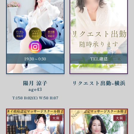
19:30～0:30
TEL確認
陽月 涼子
リクエスト出勤-横浜
age43
T:158 B:82(E) W:58 H:87
大阪
大阪