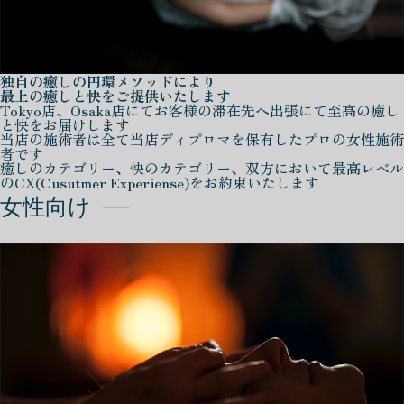
独自の癒しの円環メソッドにより
最上の癒しと快をご提供いたします
Tokyo店、Osaka店にてお客様の滞在先へ出張にて至高の癒し
と快をお届けします
当店の施術者は全て当店ディプロマを保有したプロの女性施術
者です
癒しのカテゴリー、快のカテゴリー、双方において最高レベル
のCX(Cusutmer Experiense)をお約束いたします
女性向け