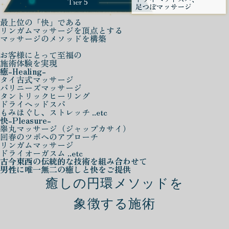
最上位の「快」である
リンガムマッサージを頂点とする
マッサージのメソッドを構築
お客様にとって至福の
施術体験を実現
癒
-Healing-
タイ古式マッサージ
バリニーズマッサージ
タントリックヒーリング
ドライヘッドスパ
もみほぐし、ストレッチ ..etc
快
-Pleasure-
睾丸マッサージ（ジャップカサイ）
回春のツボへのアプローチ
リンガムマッサージ
ドライオーガスム ..etc
古今東西の伝統的な技術を組み合わせて
男性に唯一無二の癒しと快をご提供
癒しの円環メソッドを
象徴する施術