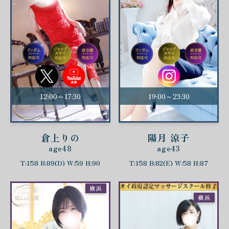
12:00～17:30
19:00～23:30
倉上りの
陽月 涼子
age48
age43
T:158 B:89(D) W:59 H:90
T:158 B:82(E) W:58 H:87
横浜
横浜