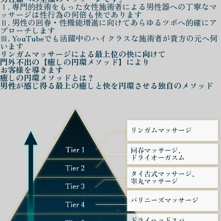
Ⅰ. 専門的技術をもった女性施術者による男性器への丁寧なマ
ッサージは性行為の何倍も快であります
Ⅱ. 男性の回春・性機能増進に向けてあらゆるツボへ的確にア
プローチします
Ⅲ. YouTubeでも活躍中のハイクラスな施術者が貴方の元へ伺
います
リンガムマッサージによる
最上位の快に向けて
門外不出の
【癒しの円環メソッド】
により
お客様を導きます
癒しの円環メソッド
とは？
男性が感じ得る最上の癒しと快を
円環させる独自のメソッド