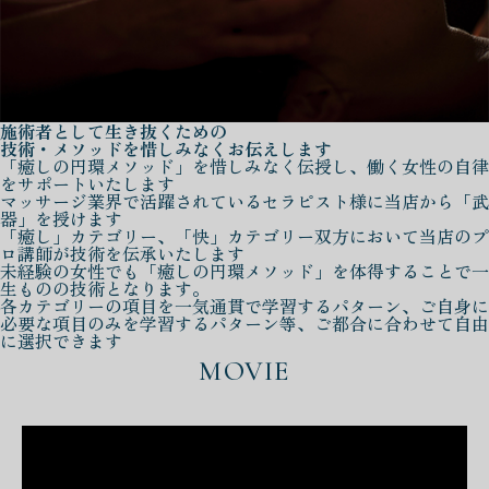
施術者として生き抜くための
技術・メソッドを惜しみなくお伝えします
「癒しの円環メソッド」を惜しみなく伝授し、働く女性の自律
をサポートいたします
マッサージ業界で活躍されているセラピスト様に当店から「武
器」を授けます
「癒し」カテゴリー、「快」カテゴリー双方において当店のプ
ロ講師が技術を伝承いたします
未経験の女性でも「癒しの円環メソッド」を体得することで一
生ものの技術となります。
各カテゴリーの項目を一気通貫で学習するパターン、ご自身に
必要な項目のみを学習するパターン等、ご都合に合わせて自由
に選択できます
MOVIE