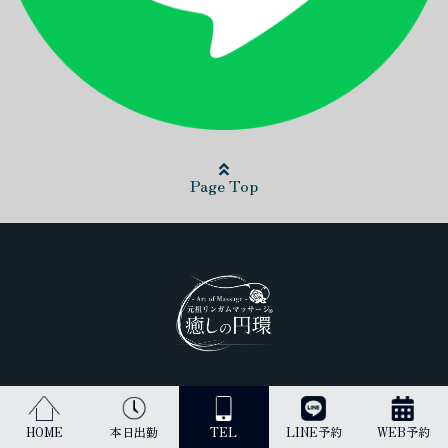
Page Top
日本最高峰のリンガムマッサージ（男性器への丁寧なマッサージ）を
受けられるのは当店だけです。
HOME
本日出勤
TEL
LINE予約
WEB予約
古来より、王のみに与えられてきた施術を貴方にご提供します。