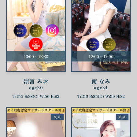
13:00～18:30
12:00～17:00
涼宮 みお
南 なみ
age30
age34
T:155 B:83(C) W:56 H:82
T:156 B:85(D) W:59 H:82
東京
東京