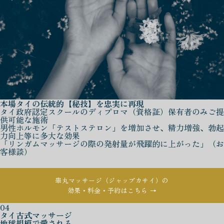
本場タイの伝統的【秘技】を忠実に再現
タイ政府認定スクールのディプロマ（資格証）保有者のみご提
供可能な施術
男性ホルモン「テストステロン」を増加させ、精力増強、勃起
力向上等に多大な効果
「リンガムマッサージの際の発射量が飛躍的に上がった」（お
客様談）
睾丸マッサージ（ジャップカサイ）の
効果・料金・予約はこちら →
04
タイ古式マッサージ
地球規模で愛される