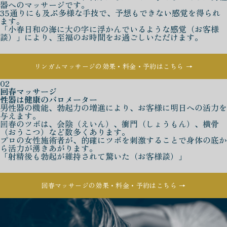
器へのマッサージです。
35通りにも及ぶ多様な手技で、予想もできない感覚を得られ
ます。
「小春日和の海に大の字に浮かんでいるような感覚（お客様
談）」により、至福のお時間をお過ごしいただけます。
リンガムマッサージの効果・料金・予約はこちら →
02
回春マッサージ
性器は健康のバロメーター
男性器の機能、勃起力の増進により、お客様に明日への活力を
与えます。
回春のツボは、会陰（えいん）、衝門（しょうもん）、横骨
（おうこつ）など数多くあります。
プロの女性施術者が、的確にツボを刺激することで身体の底か
ら活力が湧きあがります。
「射精後も勃起が維持されて驚いた（お客様談）」
回春マッサージの効果・料金・予約はこちら →