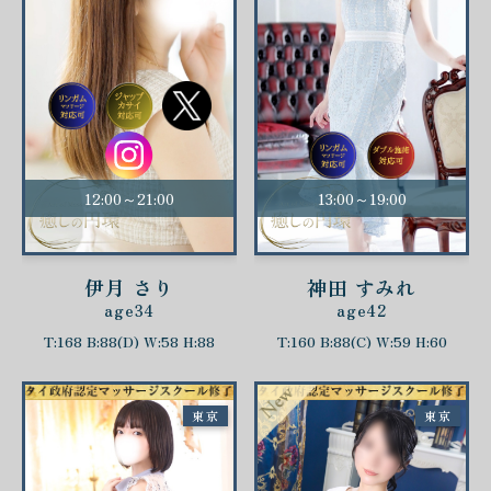
12:00～21:00
13:00～19:00
伊月 さり
神田 すみれ
age34
age42
T:168 B:88(D) W:58 H:88
T:160 B:88(C) W:59 H:60
東京
東京