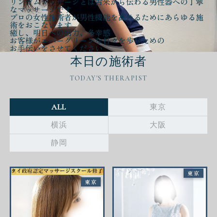
リンガムマッサージとは古来から伝わる
男性器への丁寧
なマッサージ
です
プロの女性施術者が
男性機能を高める
ために
あらゆる施
術をおこないます
癒し、明日への活力、多幸感
お客様が
エバーグリーンな日々
を歩むための
お手伝いをさせてください
本日の施術者
TODAY'S THERAPIST
ALL
東京
横浜
大阪
静岡
東京
東京