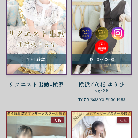
TEL確認
17:30～22:00
リクエスト出勤-横浜
横浜/立花 ゆうひ
age36
T:155 B:83(C) W:56 H:82
大阪
大阪