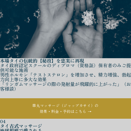
本場タイの伝統的【秘技】を忠実に再現
タイ政府認定スクールのディプロマ（資格証）保有者のみご提
供可能な施術
男性ホルモン「テストステロン」を増加させ、精力増強、勃起
力向上等に多大な効果
「リンガムマッサージの際の発射量が飛躍的に上がった」（お
客様談）
睾丸マッサージ（ジャップカサイ）の
効果・料金・予約はこちら →
04
タイ古式マッサージ
地球規模で愛される