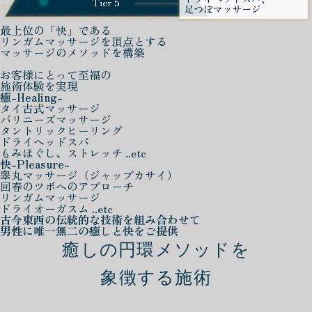
最上位の「快」である
リンガムマッサージを頂点とする
マッサージのメソッドを構築
お客様にとって至福の
施術体験を実現
癒
-Healing-
タイ古式マッサージ
バリニーズマッサージ
タントリックヒーリング
ドライヘッドスパ
もみほぐし、ストレッチ ..etc
快
-Pleasure-
睾丸マッサージ（ジャップカサイ）
回春のツボへのアプローチ
リンガムマッサージ
ドライオーガスム ..etc
古今東西の伝統的な技術を組み合わせて
男性に唯一無二の癒しと快をご提供
癒しの円環メソッドを
象徴する施術