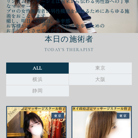
リンガムマッサージとは古来から伝わる
男性器への丁寧
なマッサージ
です
プロの女性施術者が
男性機能を高める
ために
あらゆる施
術をおこないます
癒し、明日への活力、多幸感
お客様が
エバーグリーンな日々
を歩むための
お手伝いをさせてください
本日の施術者
TODAY'S THERAPIST
ALL
東京
横浜
大阪
静岡
東京
東京