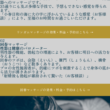
器へのマッサージです。
35通りにも及ぶ多様な手技で、予想もできない感覚を得られ
ます。
「小春日和の海に大の字に浮かんでいるような感覚（お客様
談）」により、至福のお時間をお過ごしいただけます。
リンガムマッサージの効果・料金・予約はこちら →
02
回春マッサージ
性器は健康のバロメーター
男性器の機能、勃起力の増進により、お客様に明日への活力を
与えます。
回春のツボは、会陰（えいん）、衝門（しょうもん）、横骨
（おうこつ）など数多くあります。
プロの女性施術者が、的確にツボを刺激することで身体の底か
ら活力が湧きあがります。
「射精後も勃起が維持されて驚いた（お客様談）」
回春マッサージの効果・料金・予約はこちら →