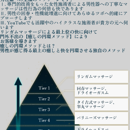
Ⅰ. 専門的技術をもった女性施術者による男性器への丁寧なマ
ッサージは性行為の何倍も快であります
Ⅱ. 男性の回春・性機能増進に向けてあらゆるツボへ的確にア
プローチします
Ⅲ. YouTubeでも活躍中のハイクラスな施術者が貴方の元へ伺
います
リンガムマッサージによる
最上位の快に向けて
門外不出の
【癒しの円環メソッド】
により
お客様を導きます
癒しの円環メソッド
とは？
男性が感じ得る最上の癒しと快を
円環させる独自のメソッド