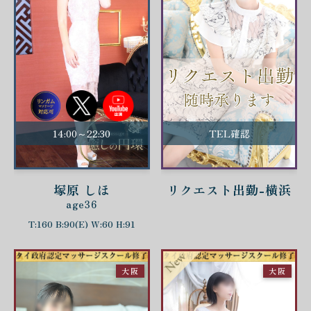
14:00～22:30
TEL確認
塚原 しほ
リクエスト出勤-横浜
age36
T:160 B:90(E) W:60 H:91
大阪
大阪