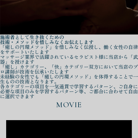
施術者として生き抜くための
技術・メソッドを惜しみなくお伝えします
「癒しの円環メソッド」を惜しみなく伝授し、働く女性の自律
をサポートいたします
マッサージ業界で活躍されているセラピスト様に当店から「武
器」を授けます
「癒し」カテゴリー、「快」カテゴリー双方において当店のプ
ロ講師が技術を伝承いたします
未経験の女性でも「癒しの円環メソッド」を体得することで一
生ものの技術となります。
各カテゴリーの項目を一気通貫で学習するパターン、ご自身に
必要な項目のみを学習するパターン等、ご都合に合わせて自由
に選択できます
MOVIE