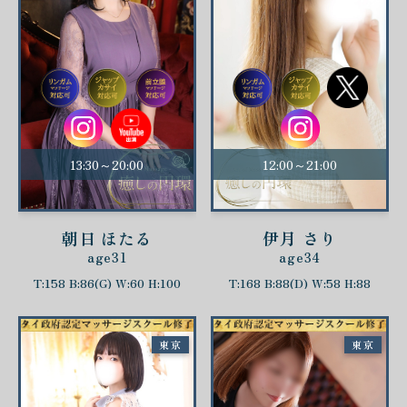
13:30～20:00
12:00～21:00
朝日 ほたる
伊月 さり
age31
age34
T:158 B:86(G) W:60 H:100
T:168 B:88(D) W:58 H:88
東京
東京