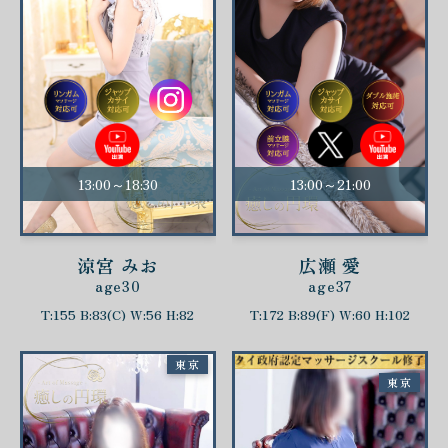
13:00～18:30
13:00～21:00
涼宮 みお
広瀬 愛
age30
age37
T:155 B:83(C) W:56 H:82
T:172 B:89(F) W:60 H:102
東京
東京