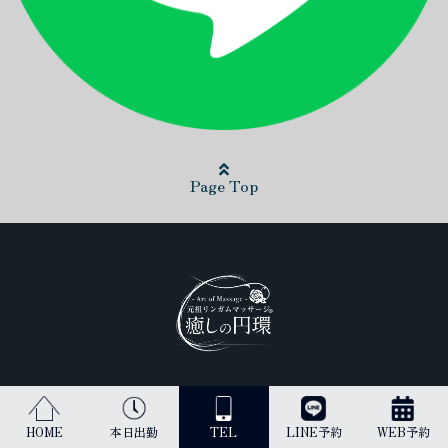
Page Top
日本最高峰のリンガムマッサージ（男性器への丁寧なマッサージ）を
受けられるのは当店だけです。
HOME
本日出勤
TEL
LINE予約
WEB予約
古来より、王のみに与えられてきた施術を貴方にご提供します。