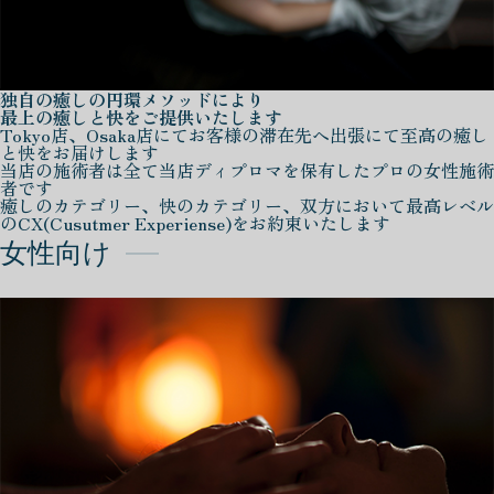
独自の癒しの円環メソッドにより
最上の癒しと快をご提供いたします
Tokyo店、Osaka店にてお客様の滞在先へ出張にて至高の癒し
と快をお届けします
当店の施術者は全て当店ディプロマを保有したプロの女性施術
者です
癒しのカテゴリー、快のカテゴリー、双方において最高レベル
のCX(Cusutmer Experiense)をお約束いたします
女性向け