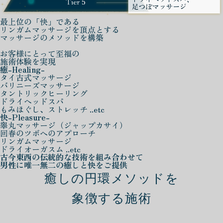
最上位の「快」である
リンガムマッサージを頂点とする
マッサージのメソッドを構築
お客様にとって至福の
施術体験を実現
癒
-Healing-
タイ古式マッサージ
バリニーズマッサージ
タントリックヒーリング
ドライヘッドスパ
もみほぐし、ストレッチ ..etc
快
-Pleasure-
睾丸マッサージ（ジャップカサイ）
回春のツボへのアプローチ
リンガムマッサージ
ドライオーガスム ..etc
古今東西の伝統的な技術を組み合わせて
男性に唯一無二の癒しと快をご提供
癒しの円環メソッドを
象徴する施術