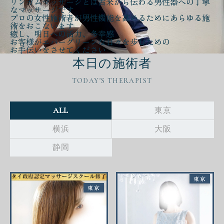
リンガムマッサージとは古来から伝わる
男性器への丁寧
なマッサージ
です
プロの女性施術者が
男性機能を高める
ために
あらゆる施
術をおこないます
癒し、明日への活力、多幸感
お客様が
エバーグリーンな日々
を歩むための
お手伝いをさせてください
本日の施術者
TODAY'S THERAPIST
ALL
東京
横浜
大阪
静岡
東京
東京