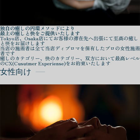
独自の癒しの円環メソッドにより
最上の癒しと快をご提供いたします
Tokyo店、Osaka店にてお客様の滞在先へ出張にて至高の癒し
と快をお届けします
当店の施術者は全て当店ディプロマを保有したプロの女性施術
者です
癒しのカテゴリー、快のカテゴリー、双方において最高レベル
のCX(Cusutmer Experiense)をお約束いたします
女性向け