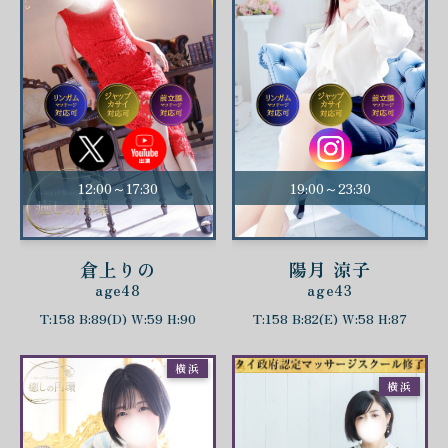
12:00～17:30
19:00～23:30
倉上りの
陽月 涼子
age48
age43
T:158 B:89(D) W:59 H:90
T:158 B:82(E) W:58 H:87
横浜
横浜