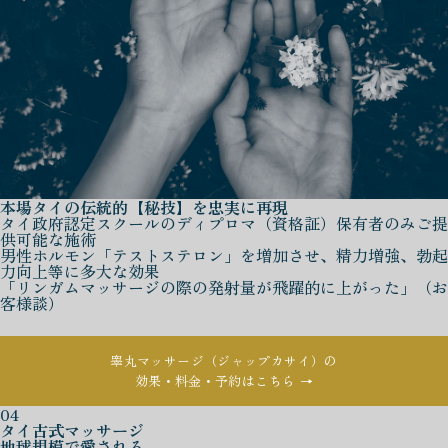
本場タイの伝統的【秘技】を忠実に再現
タイ政府認定スクールのディプロマ（資格証）保有者のみご提
供可能な施術
男性ホルモン「テストステロン」を増加させ、精力増強、勃起
力向上等に多大な効果
「リンガムマッサージの際の発射量が飛躍的に上がった」（お
客様談）
睾丸マッサージ（ジャップカサイ）の
効果・料金・予約はこちら →
04
タイ古式マッサージ
地球規模で愛される