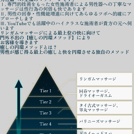
Ⅰ. 専門的技術をもった女性施術者による男性器への丁寧なマ
ッサージは性行為の何倍も快であります
Ⅱ. 男性の回春・性機能増進に向けてあらゆるツボへ的確にア
プローチします
Ⅲ. YouTubeでも活躍中のハイクラスな施術者が貴方の元へ伺
います
リンガムマッサージによる
最上位の快に向けて
門外不出の
【癒しの円環メソッド】
により
お客様を導きます
癒しの円環メソッド
とは？
男性が感じ得る最上の癒しと快を
円環させる独自のメソッド