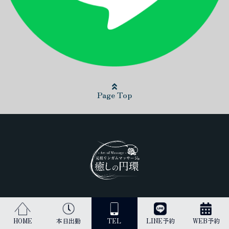
Page Top
日本最高峰のリンガムマッサージ（男性器への丁寧なマッサージ）を
受けられるのは当店だけです。
HOME
本日出勤
TEL
LINE予約
WEB予約
古来より、王のみに与えられてきた施術を貴方にご提供します。