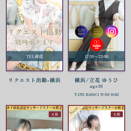
TEL確認
17:30～22:00
リクエスト出勤-横浜
横浜/立花 ゆうひ
age36
T:155 B:83(C) W:56 H:82
大阪
大阪