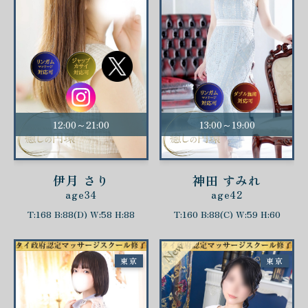
12:00～21:00
13:00～19:00
伊月 さり
神田 すみれ
age34
age42
T:168 B:88(D) W:58 H:88
T:160 B:88(C) W:59 H:60
東京
東京