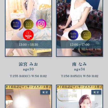
13:00～18:30
12:00～17:00
涼宮 みお
南 なみ
age30
age34
T:155 B:83(C) W:56 H:82
T:156 B:85(D) W:59 H:82
東京
東京