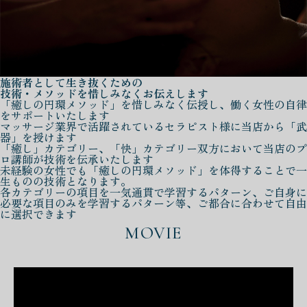
施術者として生き抜くための
技術・メソッドを惜しみなくお伝えします
「癒しの円環メソッド」を惜しみなく伝授し、働く女性の自律
をサポートいたします
マッサージ業界で活躍されているセラピスト様に当店から「武
器」を授けます
「癒し」カテゴリー、「快」カテゴリー双方において当店のプ
ロ講師が技術を伝承いたします
未経験の女性でも「癒しの円環メソッド」を体得することで一
生ものの技術となります。
各カテゴリーの項目を一気通貫で学習するパターン、ご自身に
必要な項目のみを学習するパターン等、ご都合に合わせて自由
に選択できます
MOVIE