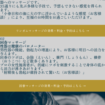
器へのマッサージです。
35通りにも及ぶ多様な手技で、予想もできない感覚を得られ
ます。
「小春日和の海に大の字に浮かんでいるような感覚（お客様
談）」により、至福のお時間をお過ごしいただけます。
リンガムマッサージの効果・料金・予約はこちら →
02
回春マッサージ
性器は健康のバロメーター
男性器の機能、勃起力の増進により、お客様に明日への活力を
与えます。
回春のツボは、会陰（えいん）、衝門（しょうもん）、横骨
（おうこつ）など数多くあります。
プロの女性施術者が、的確にツボを刺激することで身体の底か
ら活力が湧きあがります。
「射精後も勃起が維持されて驚いた（お客様談）」
回春マッサージの効果・料金・予約はこちら →