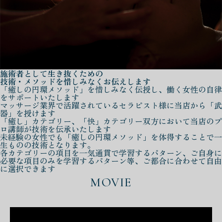
施術者として生き抜くための
技術・メソッドを惜しみなくお伝えします
「癒しの円環メソッド」を惜しみなく伝授し、働く女性の自律
をサポートいたします
マッサージ業界で活躍されているセラピスト様に当店から「武
器」を授けます
「癒し」カテゴリー、「快」カテゴリー双方において当店のプ
ロ講師が技術を伝承いたします
未経験の女性でも「癒しの円環メソッド」を体得することで一
生ものの技術となります。
各カテゴリーの項目を一気通貫で学習するパターン、ご自身に
必要な項目のみを学習するパターン等、ご都合に合わせて自由
に選択できます
MOVIE