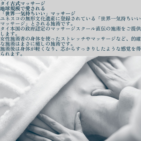
タイ古式マッサージ
地球規模で愛される
「世界一気持ちいい」マッサージ
ユネスコの無形文化遺産に登録されている「世界一気持ちいい
マッサージ」とされる施術です。
タイ本国の政府認定のマッサージスクール直伝の施術をご提供
します。
女性施術者の身体を使ったストレッチやマッサージなど、的確
な施術はまさに癒しの施術です。
施術後は身体が軽くなり、芯からすっきりしたような感覚を得
られます。