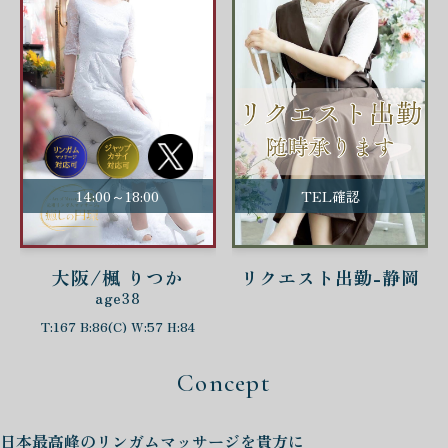
14:00～18:00
TEL確認
大阪/楓 りつか
リクエスト出勤-静岡
age38
T:167 B:86(C) W:57 H:84
Concept
日本最高峰の
リンガムマッサージを
貴方に