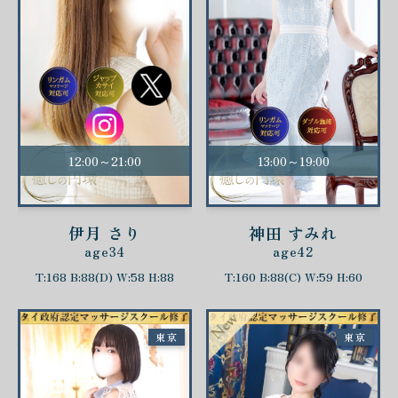
12:00～21:00
13:00～19:00
伊月 さり
神田 すみれ
age34
age42
T:168 B:88(D) W:58 H:88
T:160 B:88(C) W:59 H:60
東京
東京