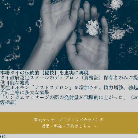
本場タイの伝統的【秘技】を忠実に再現
タイ政府認定スクールのディプロマ（資格証）保有者のみご提
供可能な施術
男性ホルモン「テストステロン」を増加させ、精力増強、勃起
力向上等に多大な効果
「リンガムマッサージの際の発射量が飛躍的に上がった」（お
客様談）
睾丸マッサージ（ジャップカサイ）の
効果・料金・予約はこちら →
04