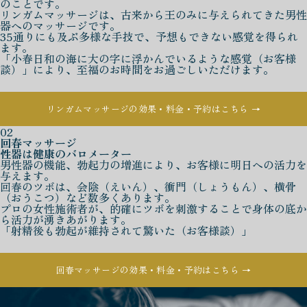
のことです。
リンガムマッサージは、古来から王のみに与えられてきた男性
器へのマッサージです。
35通りにも及ぶ多様な手技で、予想もできない感覚を得られ
ます。
「小春日和の海に大の字に浮かんでいるような感覚（お客様
談）」により、至福のお時間をお過ごしいただけます。
リンガムマッサージの効果・料金・予約はこちら →
02
回春マッサージ
性器は健康のバロメーター
男性器の機能、勃起力の増進により、お客様に明日への活力を
与えます。
回春のツボは、会陰（えいん）、衝門（しょうもん）、横骨
（おうこつ）など数多くあります。
プロの女性施術者が、的確にツボを刺激することで身体の底か
ら活力が湧きあがります。
「射精後も勃起が維持されて驚いた（お客様談）」
回春マッサージの効果・料金・予約はこちら →