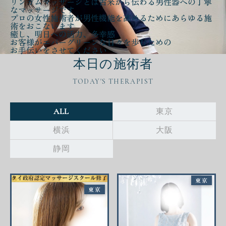
リンガムマッサージとは古来から伝わる
男性器への丁寧
なマッサージ
です
プロの女性施術者が
男性機能を高める
ために
あらゆる施
術をおこないます
癒し、明日への活力、多幸感
お客様が
エバーグリーンな日々
を歩むための
お手伝いをさせてください
本日の施術者
TODAY'S THERAPIST
ALL
東京
横浜
大阪
静岡
東京
東京