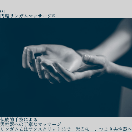
01
円環リンガムマッサージ®
伝統的手技による
男性器への丁寧なマッサージ
リンガムとはサンスクリット語で「光の杖」、つまり男性器へ