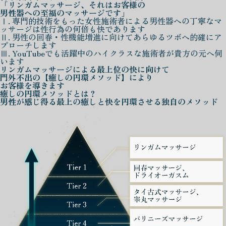
「リンガムマッサージ、それはお客様の
男性器への至福のマッサージです」
Ⅰ. 専門的技術をもった女性施術者による男性器への丁寧なマ
ッサージは性行為の何倍も快であります
Ⅱ. 男性の回春・性機能増進に向けてあらゆるツボへ的確にア
プローチします
Ⅲ. YouTubeでも活躍中のハイクラスな施術者が貴方の元へ伺
います
リンガムマッサージによる
最上位の快に向けて
門外不出の
【癒しの円環メソッド】
により
お客様を導きます
癒しの円環メソッド
とは？
男性が感じ得る最上の癒しと快を
円環させる独自のメソッド