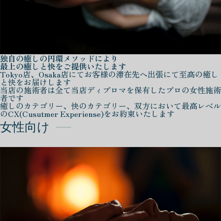
独自の癒しの円環メソッドにより
最上の癒しと快をご提供いたします
Tokyo店、Osaka店にてお客様の滞在先へ出張にて至高の癒し
と快をお届けします
当店の施術者は全て当店ディプロマを保有したプロの女性施術
者です
癒しのカテゴリー、快のカテゴリー、双方において最高レベル
のCX(Cusutmer Experiense)をお約束いたします
女性向け