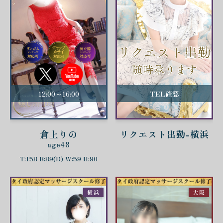
12:00～16:00
TEL確認
倉上りの
リクエスト出勤-横浜
age48
T:158 B:89(D) W:59 H:90
横浜
大阪