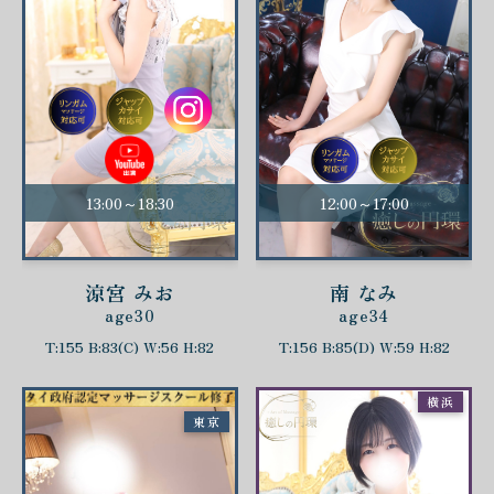
13:00～18:30
12:00～17:00
涼宮 みお
南 なみ
age30
age34
T:155 B:83(C) W:56 H:82
T:156 B:85(D) W:59 H:82
横浜
東京