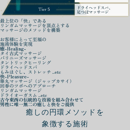
最上位の「快」である
リンガムマッサージを頂点とする
マッサージのメソッドを構築
お客様にとって至福の
施術体験を実現
癒
-Healing-
タイ古式マッサージ
バリニーズマッサージ
タントリックヒーリング
ドライヘッドスパ
もみほぐし、ストレッチ ..etc
快
-Pleasure-
睾丸マッサージ（ジャップカサイ）
回春のツボへのアプローチ
リンガムマッサージ
ドライオーガスム ..etc
古今東西の伝統的な技術を組み合わせて
男性に唯一無二の癒しと快をご提供
癒しの円環メソッドを
象徴する施術