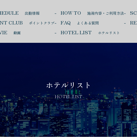
HEDULE
HOW TO
S
出勤情報
施術内容・ご利用方法
INT CLUB
FAQ
RE
ポイントクラブ
よくある質問
VIE
HOTEL LIST
動画
ホテルリスト
ホテルリスト
HOTEL LIST