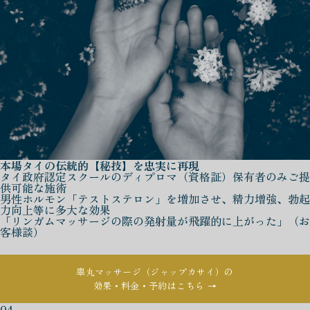
本場タイの伝統的【秘技】を忠実に再現
タイ政府認定スクールのディプロマ（資格証）保有者のみご提
供可能な施術
男性ホルモン「テストステロン」を増加させ、精力増強、勃起
力向上等に多大な効果
「リンガムマッサージの際の発射量が飛躍的に上がった」（お
客様談）
睾丸マッサージ（ジャップカサイ）の
効果・料金・予約はこちら →
04