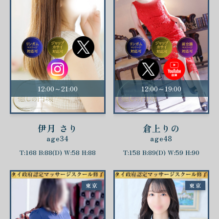
12:00～21:00
12:00～19:00
伊月 さり
倉上りの
age34
age48
T:168 B:88(D) W:58 H:88
T:158 B:89(D) W:59 H:90
東京
東京