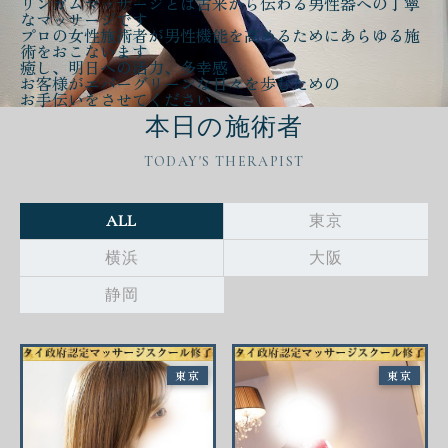
リンガムマッサージとは古来から伝わる
男性器への丁寧
なマッサージ
です
プロの女性施術者が
男性機能を高める
ために
あらゆる施
術をおこないます
癒し、明日への活力、多幸感
お客様が
エバーグリーンな日々
を歩むための
お手伝いをさせてください
本日の施術者
TODAY'S THERAPIST
ALL
東京
横浜
大阪
静岡
東京
東京