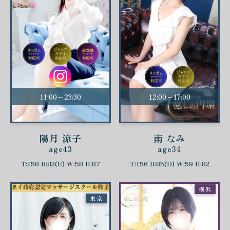
11:00～23:30
12:00～17:00
陽月 涼子
南 なみ
age43
age34
T:158 B:82(E) W:58 H:87
T:156 B:85(D) W:59 H:82
横浜
東京