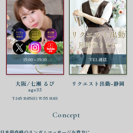
15:00～19:30
TEL確認
大阪/七瀬 るび
リクエスト出勤-静岡
age35
T:145 B:85(E) W:55 H:83
Concept
日本最高峰の
リンガムマッサージを
貴方に