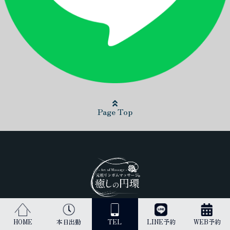
Page Top
日本最高峰のリンガムマッサージ（男性器への丁寧なマッサージ）を
HOME
本日出勤
TEL
LINE予約
WEB予約