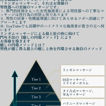
「リンガムマッサージ、それはお客様の
男性器への至福のマッサージです」
Ⅰ. 専門的技術をもった女性施術者による男性器への丁寧なマ
ッサージは性行為の何倍も快であります
Ⅱ. 男性の回春・性機能増進に向けてあらゆるツボへ的確にア
プローチします
Ⅲ. YouTubeでも活躍中のハイクラスな施術者が貴方の元へ伺
います
リンガムマッサージによる
最上位の快に向けて
門外不出の
【癒しの円環メソッド】
により
お客様を導きます
癒しの円環メソッド
とは？
男性が感じ得る最上の癒しと快を
円環させる独自のメソッド