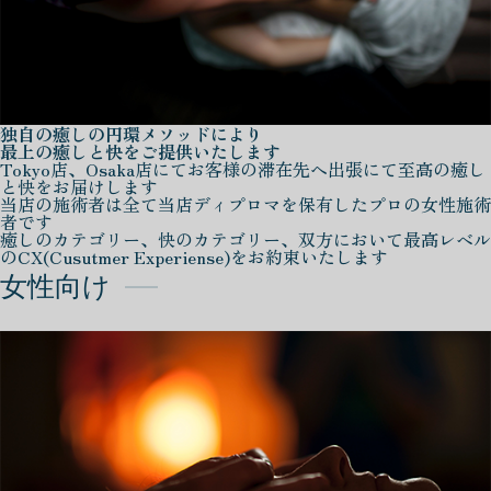
独自の癒しの円環メソッドにより
最上の癒しと快をご提供いたします
Tokyo店、Osaka店にてお客様の滞在先へ出張にて至高の癒し
と快をお届けします
当店の施術者は全て当店ディプロマを保有したプロの女性施術
者です
癒しのカテゴリー、快のカテゴリー、双方において最高レベル
のCX(Cusutmer Experiense)をお約束いたします
女性向け