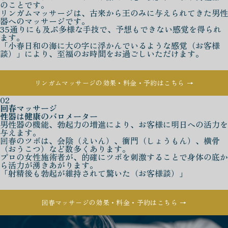
のことです。
リンガムマッサージは、古来から王のみに与えられてきた男性
器へのマッサージです。
35通りにも及ぶ多様な手技で、予想もできない感覚を得られ
ます。
「小春日和の海に大の字に浮かんでいるような感覚（お客様
談）」により、至福のお時間をお過ごしいただけます。
リンガムマッサージの効果・料金・予約はこちら →
02
回春マッサージ
性器は健康のバロメーター
男性器の機能、勃起力の増進により、お客様に明日への活力を
与えます。
回春のツボは、会陰（えいん）、衝門（しょうもん）、横骨
（おうこつ）など数多くあります。
プロの女性施術者が、的確にツボを刺激することで身体の底か
ら活力が湧きあがります。
「射精後も勃起が維持されて驚いた（お客様談）」
回春マッサージの効果・料金・予約はこちら →