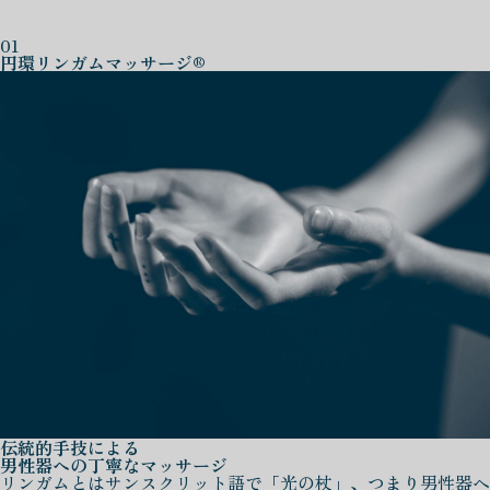
01
円環リンガムマッサージ®
伝統的手技による
男性器への丁寧なマッサージ
リンガムとはサンスクリット語で「光の杖」、つまり男性器へ