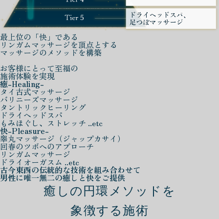
最上位の「快」である
リンガムマッサージを頂点とする
マッサージのメソッドを構築
お客様にとって至福の
施術体験を実現
癒
-Healing-
タイ古式マッサージ
バリニーズマッサージ
タントリックヒーリング
ドライヘッドスパ
もみほぐし、ストレッチ ..etc
快
-Pleasure-
睾丸マッサージ（ジャップカサイ）
回春のツボへのアプローチ
リンガムマッサージ
ドライオーガスム ..etc
古今東西の伝統的な技術を組み合わせて
男性に唯一無二の癒しと快をご提供
癒しの円環メソッドを
象徴する施術