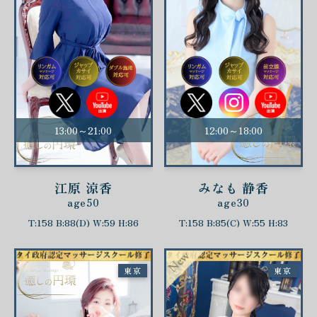
13:00～21:00
12:00～18:00
江原 涼香
みなも 静香
age50
age30
T:158 B:88(D) W:59 H:86
T:158 B:85(C) W:55 H:83
東京
東京