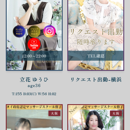
12:00～22:00
TEL確認
立花 ゆうひ
リクエスト出勤-横浜
age36
T:155 B:83(C) W:56 H:82
大阪
大阪