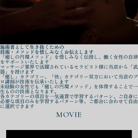
施術者として生き抜くための
技術・メソッドを惜しみなくお伝えします
「癒しの円環メソッド」を惜しみなく伝授し、働く女性の自律
をサポートいたします
マッサージ業界で活躍されているセラピスト様に当店から「武
器」を授けます
「癒し」カテゴリー、「快」カテゴリー双方において当店のプ
ロ講師が技術を伝承いたします
未経験の女性でも「癒しの円環メソッド」を体得することで一
生ものの技術となります。
各カテゴリーの項目を一気通貫で学習するパターン、ご自身に
必要な項目のみを学習するパターン等、ご都合に合わせて自由
に選択できます
MOVIE