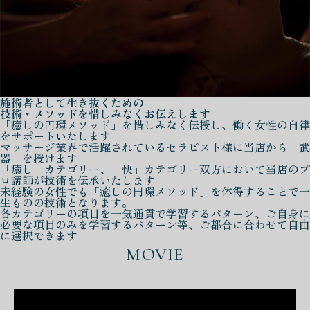
施術者として生き抜くための
技術・メソッドを惜しみなくお伝えします
「癒しの円環メソッド」を惜しみなく伝授し、働く女性の自律
をサポートいたします
マッサージ業界で活躍されているセラピスト様に当店から「武
器」を授けます
「癒し」カテゴリー、「快」カテゴリー双方において当店のプ
ロ講師が技術を伝承いたします
未経験の女性でも「癒しの円環メソッド」を体得することで一
生ものの技術となります。
各カテゴリーの項目を一気通貫で学習するパターン、ご自身に
必要な項目のみを学習するパターン等、ご都合に合わせて自由
に選択できます
MOVIE