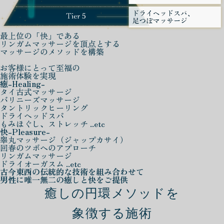
最上位の「快」である
リンガムマッサージを頂点とする
マッサージのメソッドを構築
お客様にとって至福の
施術体験を実現
癒
-Healing-
タイ古式マッサージ
バリニーズマッサージ
タントリックヒーリング
ドライヘッドスパ
もみほぐし、ストレッチ ..etc
快
-Pleasure-
睾丸マッサージ（ジャップカサイ）
回春のツボへのアプローチ
リンガムマッサージ
ドライオーガスム ..etc
古今東西の伝統的な技術を組み合わせて
男性に唯一無二の癒しと快をご提供
癒しの円環メソッドを
象徴する施術