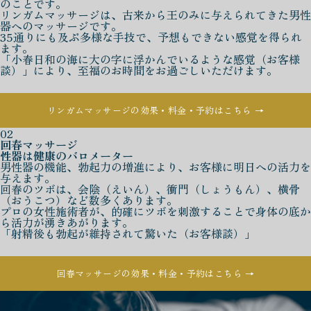
のことです。
リンガムマッサージは、古来から王のみに与えられてきた男性
器へのマッサージです。
35通りにも及ぶ多様な手技で、予想もできない感覚を得られ
ます。
「小春日和の海に大の字に浮かんでいるような感覚（お客様
談）」により、至福のお時間をお過ごしいただけます。
リンガムマッサージの効果・料金・予約はこちら →
02
回春マッサージ
性器は健康のバロメーター
男性器の機能、勃起力の増進により、お客様に明日への活力を
与えます。
回春のツボは、会陰（えいん）、衝門（しょうもん）、横骨
（おうこつ）など数多くあります。
プロの女性施術者が、的確にツボを刺激することで身体の底か
ら活力が湧きあがります。
「射精後も勃起が維持されて驚いた（お客様談）」
回春マッサージの効果・料金・予約はこちら →