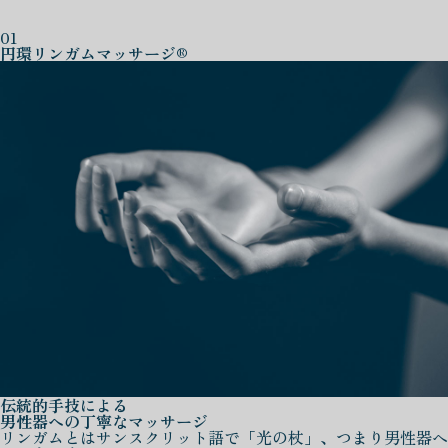
01
円環リンガムマッサージ®
伝統的手技による
男性器への丁寧なマッサージ
リンガムとはサンスクリット語で「光の杖」、つまり男性器へ