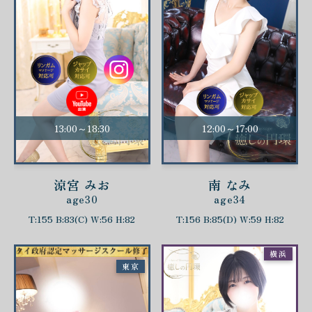
13:00～18:30
12:00～17:00
涼宮 みお
南 なみ
age30
age34
T:155 B:83(C) W:56 H:82
T:156 B:85(D) W:59 H:82
横浜
東京