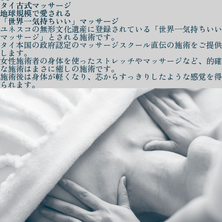
タイ古式マッサージ
地球規模で愛される
「世界一気持ちいい」マッサージ
ユネスコの無形文化遺産に登録されている「世界一気持ちいい
マッサージ」とされる施術です。
タイ本国の政府認定のマッサージスクール直伝の施術をご提供
します。
女性施術者の身体を使ったストレッチやマッサージなど、的確
な施術はまさに癒しの施術です。
施術後は身体が軽くなり、芯からすっきりしたような感覚を得
られます。