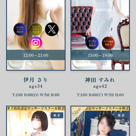
12:00～21:00
13:00～19:00
伊月 さり
神田 すみれ
age34
age42
T:168 B:88(D) W:58 H:88
T:160 B:88(C) W:59 H:60
東京
東京