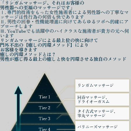
「リンガムマッサージ、それはお客様の
男性器への至福のマッサージです」
Ⅰ. 専門的技術をもった女性施術者による男性器への丁寧なマ
ッサージは性行為の何倍も快であります
Ⅱ. 男性の回春・性機能増進に向けてあらゆるツボへ的確にア
プローチします
Ⅲ. YouTubeでも活躍中のハイクラスな施術者が貴方の元へ伺
います
リンガムマッサージによる
最上位の快に向けて
門外不出の
【癒しの円環メソッド】
により
お客様を導きます
癒しの円環メソッド
とは？
男性が感じ得る最上の癒しと快を
円環させる独自のメソッド