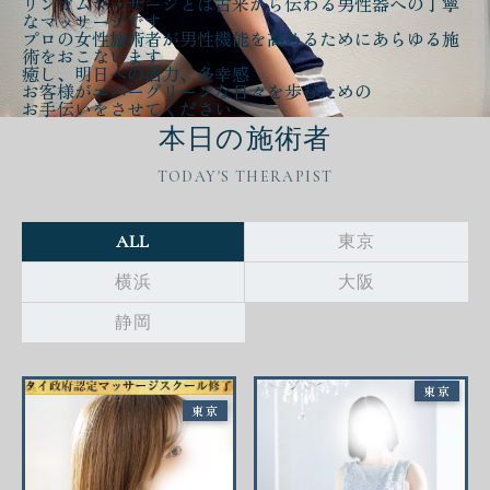
リンガムマッサージとは古来から伝わる
男性器への丁寧
なマッサージ
です
プロの女性施術者が
男性機能を高める
ために
あらゆる施
術をおこないます
癒し、明日への活力、多幸感
お客様が
エバーグリーンな日々
を歩むための
お手伝いをさせてください
本日の施術者
TODAY'S THERAPIST
ALL
東京
横浜
大阪
静岡
東京
東京