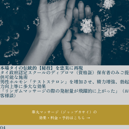
本場タイの伝統的【秘技】を忠実に再現
タイ政府認定スクールのディプロマ（資格証）保有者のみご提
供可能な施術
男性ホルモン「テストステロン」を増加させ、精力増強、勃起
力向上等に多大な効果
「リンガムマッサージの際の発射量が飛躍的に上がった」（お
客様談）
睾丸マッサージ（ジャップカサイ）の
効果・料金・予約はこちら →
04