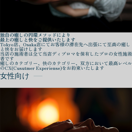
独自の癒しの円環メソッドにより
最上の癒しと快をご提供いたします
Tokyo店、Osaka店にてお客様の滞在先へ出張にて至高の癒し
と快をお届けします
当店の施術者は全て当店ディプロマを保有したプロの女性施術
者です
癒しのカテゴリー、快のカテゴリー、双方において最高レベル
のCX(Cusutmer Experiense)をお約束いたします
女性向け