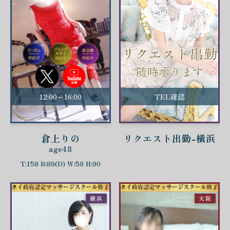
12:00～16:00
TEL確認
倉上りの
リクエスト出勤-横浜
age48
T:158 B:89(D) W:59 H:90
横浜
大阪