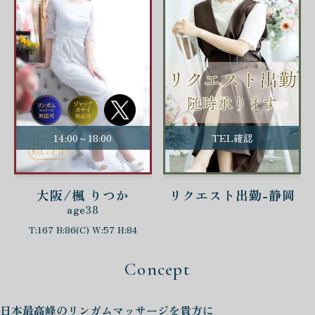
14:00～18:00
TEL確認
大阪/楓 りつか
リクエスト出勤-静岡
age38
T:167 B:86(C) W:57 H:84
Concept
日本最高峰の
リンガムマッサージを
貴方に