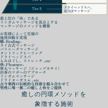
最上位の「快」である
リンガムマッサージを頂点とする
マッサージのメソッドを構築
お客様にとって至福の
施術体験を実現
癒
-Healing-
タイ古式マッサージ
バリニーズマッサージ
タントリックヒーリング
ドライヘッドスパ
もみほぐし、ストレッチ ..etc
快
-Pleasure-
睾丸マッサージ（ジャップカサイ）
回春のツボへのアプローチ
リンガムマッサージ
ドライオーガスム ..etc
古今東西の伝統的な技術を組み合わせて
男性に唯一無二の癒しと快をご提供
癒しの円環メソッドを
象徴する施術