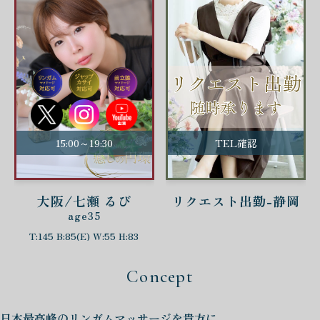
15:00～19:30
TEL確認
大阪/七瀬 るび
リクエスト出勤-静岡
age35
T:145 B:85(E) W:55 H:83
Concept
日本最高峰の
リンガムマッサージを
貴方に