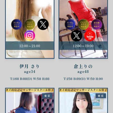
12:00～21:00
12:00～19:00
伊月 さり
倉上りの
age34
age48
T:168 B:88(D) W:58 H:88
T:158 B:89(D) W:59 H:90
東京
東京