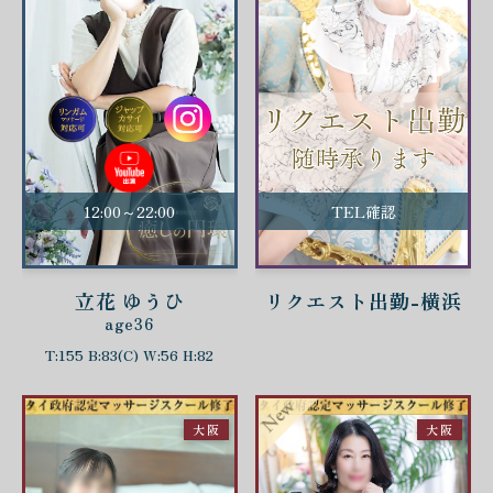
12:00～22:00
TEL確認
立花 ゆうひ
リクエスト出勤-横浜
age36
T:155 B:83(C) W:56 H:82
大阪
大阪