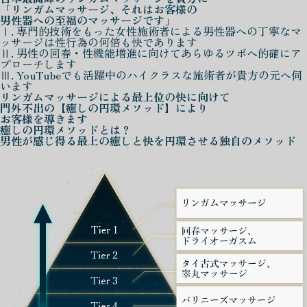
「リンガムマッサージ、それはお客様の
男性器への至福のマッサージです」
Ⅰ. 専門的技術をもった女性施術者による男性器への丁寧なマ
ッサージは性行為の何倍も快であります
Ⅱ. 男性の回春・性機能増進に向けてあらゆるツボへ的確にア
プローチします
Ⅲ. YouTubeでも活躍中のハイクラスな施術者が貴方の元へ伺
います
リンガムマッサージによる
最上位の快に向けて
門外不出の
【癒しの円環メソッド】
により
お客様を導きます
癒しの円環メソッド
とは？
男性が感じ得る最上の癒しと快を
円環させる独自のメソッド