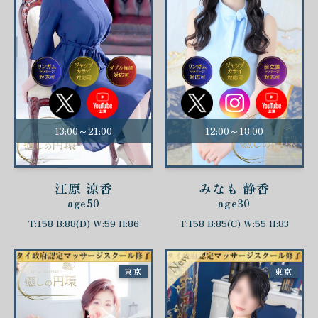
13:00～21:00
12:00～18:00
江原 涼香
みなも 静香
age50
age30
T:158 B:88(D) W:59 H:86
T:158 B:85(C) W:55 H:83
東京
東京