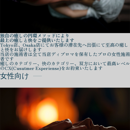
独自の癒しの円環メソッドにより
最上の癒しと快をご提供いたします
Tokyo店、Osaka店にてお客様の滞在先へ出張にて至高の癒し
と快をお届けします
当店の施術者は全て当店ディプロマを保有したプロの女性施術
者です
癒しのカテゴリー、快のカテゴリー、双方において最高レベル
のCX(Cusutmer Experiense)をお約束いたします
女性向け