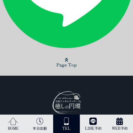
Page Top
日本最高峰のリンガムマッサージ（男性器への丁寧なマッサージ）を
HOME
本日出勤
TEL
LINE予約
WEB予約