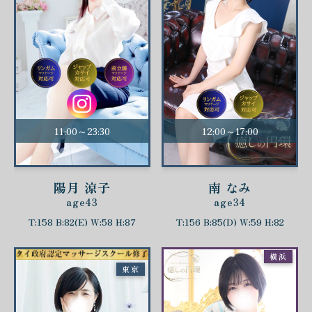
11:00～23:30
12:00～17:00
陽月 涼子
南 なみ
age43
age34
T:158 B:82(E) W:58 H:87
T:156 B:85(D) W:59 H:82
横浜
東京