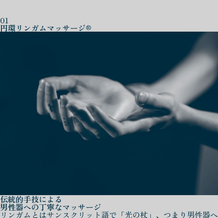
01
円環リンガムマッサージ®
伝統的手技による
男性器への丁寧なマッサージ
リンガムとはサンスクリット語で「光の杖」、つまり男性器へ