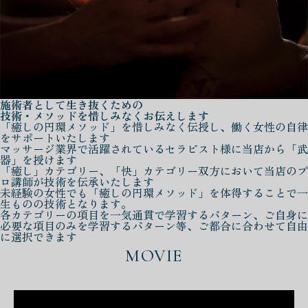
施術者として生き抜くための
技術・メソッドを惜しみなくお伝えします
「癒しの円環メソッド」を惜しみなく伝授し、働く女性の自律
をサポートいたします
マッサージ業界で活躍されているセラピスト様に当店から「武
器」を授けます
「癒し」カテゴリー、「快」カテゴリー双方において当店のプ
ロ講師が技術を伝承いたします
未経験の女性でも「癒しの円環メソッド」を体得することで一
生ものの技術となります。
各カテゴリーの項目を一気通貫で学習するパターン、ご自身に
必要な項目のみを学習するパターン等、ご都合に合わせて自由
に選択できます
MOVIE