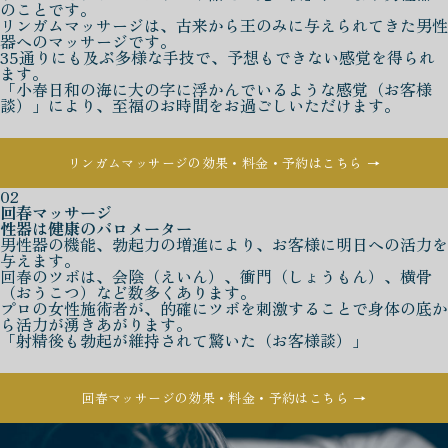
のことです。
リンガムマッサージは、古来から王のみに与えられてきた男性
器へのマッサージです。
35通りにも及ぶ多様な手技で、予想もできない感覚を得られ
ます。
「小春日和の海に大の字に浮かんでいるような感覚（お客様
談）」により、至福のお時間をお過ごしいただけます。
リンガムマッサージの効果・料金・予約はこちら →
02
回春マッサージ
性器は健康のバロメーター
男性器の機能、勃起力の増進により、お客様に明日への活力を
与えます。
回春のツボは、会陰（えいん）、衝門（しょうもん）、横骨
（おうこつ）など数多くあります。
プロの女性施術者が、的確にツボを刺激することで身体の底か
ら活力が湧きあがります。
「射精後も勃起が維持されて驚いた（お客様談）」
回春マッサージの効果・料金・予約はこちら →