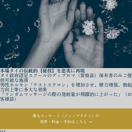
本場タイの伝統的【秘技】を忠実に再現
タイ政府認定スクールのディプロマ（資格証）保有者のみご提
供可能な施術
男性ホルモン「テストステロン」を増加させ、精力増強、勃起
力向上等に多大な効果
「リンガムマッサージの際の発射量が飛躍的に上がった」（お
客様談）
睾丸マッサージ（ジャップカサイ）の
効果・料金・予約はこちら →
04