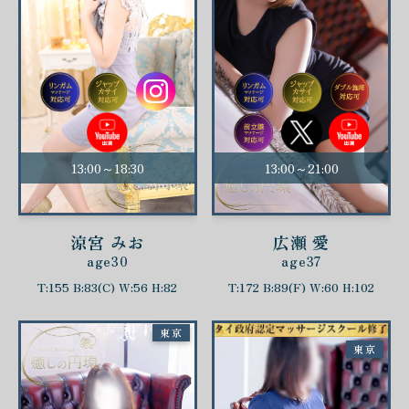
13:00～18:30
13:00～21:00
涼宮 みお
広瀬 愛
age30
age37
T:155 B:83(C) W:56 H:82
T:172 B:89(F) W:60 H:102
東京
東京