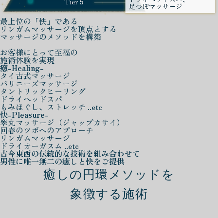
最上位の「快」である
リンガムマッサージを頂点とする
マッサージのメソッドを構築
お客様にとって至福の
施術体験を実現
癒
-Healing-
タイ古式マッサージ
バリニーズマッサージ
タントリックヒーリング
ドライヘッドスパ
もみほぐし、ストレッチ ..etc
快
-Pleasure-
睾丸マッサージ（ジャップカサイ）
回春のツボへのアプローチ
リンガムマッサージ
ドライオーガスム ..etc
古今東西の伝統的な技術を組み合わせて
男性に唯一無二の癒しと快をご提供
癒しの円環メソッドを
象徴する施術