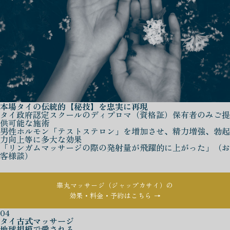
本場タイの伝統的【秘技】を忠実に再現
タイ政府認定スクールのディプロマ（資格証）保有者のみご提
供可能な施術
男性ホルモン「テストステロン」を増加させ、精力増強、勃起
力向上等に多大な効果
「リンガムマッサージの際の発射量が飛躍的に上がった」（お
客様談）
睾丸マッサージ（ジャップカサイ）の
効果・料金・予約はこちら →
04
タイ古式マッサージ
地球規模で愛される