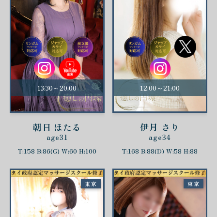
13:30～20:00
12:00～21:00
朝日 ほたる
伊月 さり
age31
age34
T:158 B:86(G) W:60 H:100
T:168 B:88(D) W:58 H:88
東京
東京