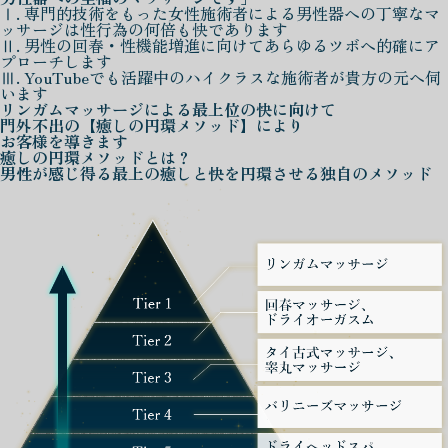
Ⅰ. 専門的技術をもった女性施術者による男性器への丁寧なマ
ッサージは性行為の何倍も快であります
Ⅱ. 男性の回春・性機能増進に向けてあらゆるツボへ的確にア
プローチします
Ⅲ. YouTubeでも活躍中のハイクラスな施術者が貴方の元へ伺
います
リンガムマッサージによる
最上位の快に向けて
門外不出の
【癒しの円環メソッド】
により
お客様を導きます
癒しの円環メソッド
とは？
男性が感じ得る最上の癒しと快を
円環させる独自のメソッド