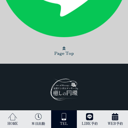
Page Top
日本最高峰のリンガムマッサージ（男性器への丁寧なマッサージ）を
受けられるのは当店だけです。
HOME
本日出勤
TEL
LINE予約
WEB予約
古来より、王のみに与えられてきた施術を貴方にご提供します。