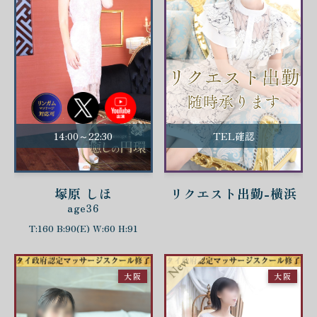
14:00～22:30
TEL確認
塚原 しほ
リクエスト出勤-横浜
age36
T:160 B:90(E) W:60 H:91
大阪
大阪