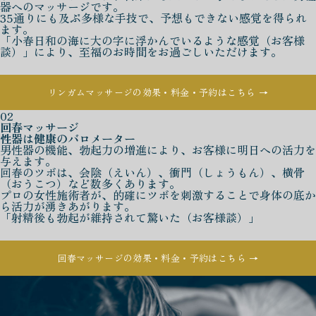
器へのマッサージです。
35通りにも及ぶ多様な手技で、予想もできない感覚を得られ
ます。
「小春日和の海に大の字に浮かんでいるような感覚（お客様
談）」により、至福のお時間をお過ごしいただけます。
リンガムマッサージの効果・料金・予約はこちら →
02
回春マッサージ
性器は健康のバロメーター
男性器の機能、勃起力の増進により、お客様に明日への活力を
与えます。
回春のツボは、会陰（えいん）、衝門（しょうもん）、横骨
（おうこつ）など数多くあります。
プロの女性施術者が、的確にツボを刺激することで身体の底か
ら活力が湧きあがります。
「射精後も勃起が維持されて驚いた（お客様談）」
回春マッサージの効果・料金・予約はこちら →