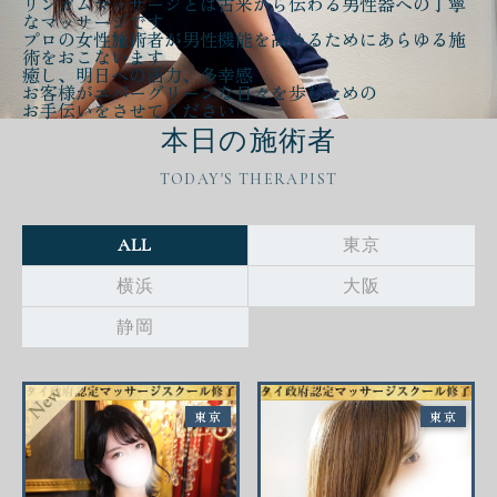
リンガムマッサージとは古来から伝わる
男性器への丁寧
なマッサージ
です
プロの女性施術者が
男性機能を高める
ために
あらゆる施
術をおこないます
癒し、明日への活力、多幸感
お客様が
エバーグリーンな日々
を歩むための
お手伝いをさせてください
本日の施術者
TODAY'S THERAPIST
ALL
東京
横浜
大阪
静岡
東京
東京