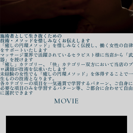
施術者として生き抜くための
技術・メソッドを惜しみなくお伝えします
「癒しの円環メソッド」を惜しみなく伝授し、働く女性の自律
をサポートいたします
マッサージ業界で活躍されているセラピスト様に当店から「武
器」を授けます
「癒し」カテゴリー、「快」カテゴリー双方において当店のプ
ロ講師が技術を伝承いたします
未経験の女性でも「癒しの円環メソッド」を体得することで一
生ものの技術となります。
各カテゴリーの項目を一気通貫で学習するパターン、ご自身に
必要な項目のみを学習するパターン等、ご都合に合わせて自由
に選択できます
MOVIE