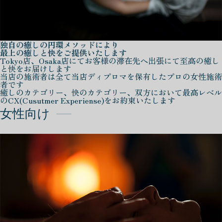
独自の癒しの円環メソッドにより
最上の癒しと快をご提供いたします
Tokyo店、Osaka店にてお客様の滞在先へ出張にて至高の癒し
と快をお届けします
当店の施術者は全て当店ディプロマを保有したプロの女性施術
者です
癒しのカテゴリー、快のカテゴリー、双方において最高レベル
のCX(Cusutmer Experiense)をお約束いたします
女性向け