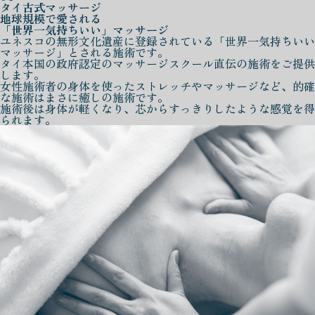
タイ古式マッサージ
地球規模で愛される
「世界一気持ちいい」マッサージ
ユネスコの無形文化遺産に登録されている「世界一気持ちいい
マッサージ」とされる施術です。
タイ本国の政府認定のマッサージスクール直伝の施術をご提供
します。
女性施術者の身体を使ったストレッチやマッサージなど、的確
な施術はまさに癒しの施術です。
施術後は身体が軽くなり、芯からすっきりしたような感覚を得
られます。