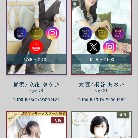
17:30～22:00
15:00～21:00
横浜/立花 ゆうひ
大阪/桐谷 あおい
age36
age30
T:155 B:83(C) W:56 H:82
T:160 B:85(D) W:56 H:86
静岡
大阪