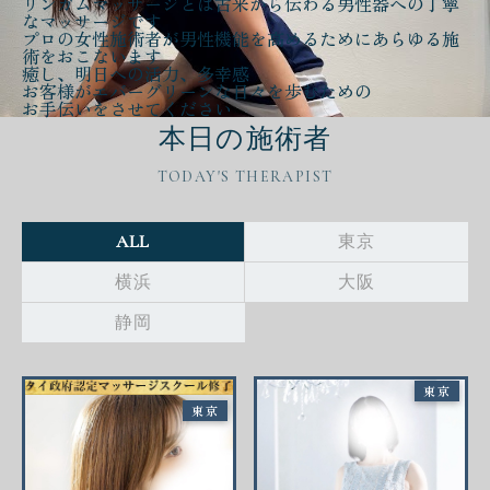
リンガムマッサージとは古来から伝わる
男性器への丁寧
なマッサージ
です
プロの女性施術者が
男性機能を高める
ために
あらゆる施
術をおこないます
癒し、明日への活力、多幸感
お客様が
エバーグリーンな日々
を歩むための
お手伝いをさせてください
本日の施術者
TODAY'S THERAPIST
ALL
東京
横浜
大阪
静岡
東京
東京