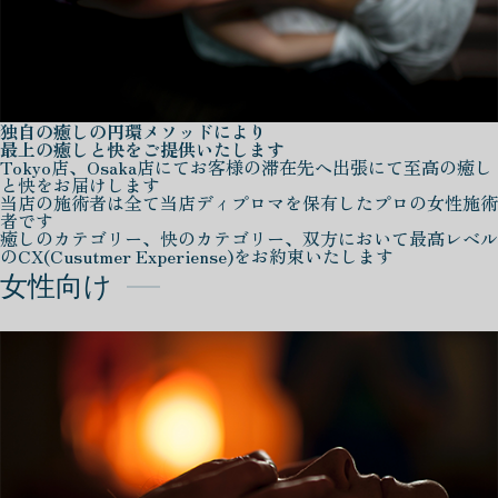
独自の癒しの円環メソッドにより
最上の癒しと快をご提供いたします
Tokyo店、Osaka店にてお客様の滞在先へ出張にて至高の癒し
と快をお届けします
当店の施術者は全て当店ディプロマを保有したプロの女性施術
者です
癒しのカテゴリー、快のカテゴリー、双方において最高レベル
のCX(Cusutmer Experiense)をお約束いたします
女性向け