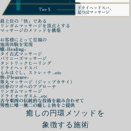
最上位の「快」である
リンガムマッサージを頂点とする
マッサージのメソッドを構築
お客様にとって至福の
施術体験を実現
癒
-Healing-
タイ古式マッサージ
バリニーズマッサージ
タントリックヒーリング
ドライヘッドスパ
もみほぐし、ストレッチ ..etc
快
-Pleasure-
睾丸マッサージ（ジャップカサイ）
回春のツボへのアプローチ
リンガムマッサージ
ドライオーガスム ..etc
古今東西の伝統的な技術を組み合わせて
男性に唯一無二の癒しと快をご提供
癒しの円環メソッドを
象徴する施術