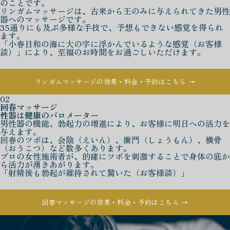
のことです。
リンガムマッサージは、古来から王のみに与えられてきた男性
器へのマッサージです。
35通りにも及ぶ多様な手技で、予想もできない感覚を得られ
ます。
「小春日和の海に大の字に浮かんでいるような感覚（お客様
談）」により、至福のお時間をお過ごしいただけます。
リンガムマッサージの効果・料金・予約はこちら →
02
回春マッサージ
性器は健康のバロメーター
男性器の機能、勃起力の増進により、お客様に明日への活力を
与えます。
回春のツボは、会陰（えいん）、衝門（しょうもん）、横骨
（おうこつ）など数多くあります。
プロの女性施術者が、的確にツボを刺激することで身体の底か
ら活力が湧きあがります。
「射精後も勃起が維持されて驚いた（お客様談）」
回春マッサージの効果・料金・予約はこちら →