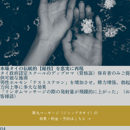
本場タイの伝統的【秘技】を忠実に再現
タイ政府認定スクールのディプロマ（資格証）保有者のみご提
供可能な施術
男性ホルモン「テストステロン」を増加させ、精力増強、勃起
力向上等に多大な効果
「リンガムマッサージの際の発射量が飛躍的に上がった」（お
客様談）
睾丸マッサージ（ジャップカサイ）の
効果・料金・予約はこちら →
04