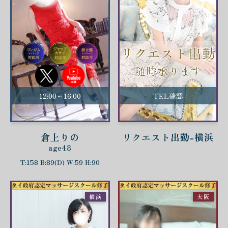
12:00～16:00
TEL確認
倉上りの
リクエスト出勤-横浜
age48
T:158 B:89(D) W:59 H:90
横浜
大阪