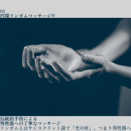
01
円環リンガムマッサージ®
伝統的手技による
男性器への丁寧なマッサージ
リンガムとはサンスクリット語で「光の杖」、つまり男性器へ