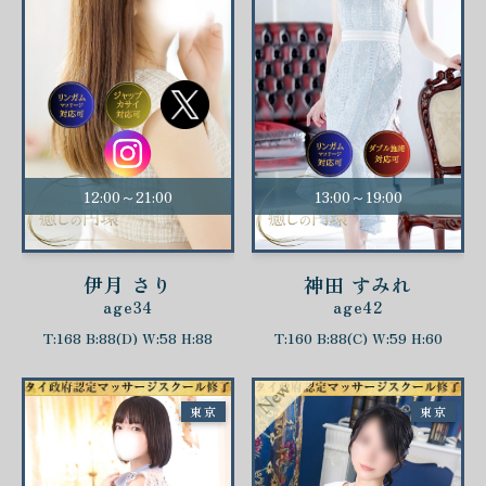
12:00～21:00
13:00～19:00
伊月 さり
神田 すみれ
age34
age42
T:168 B:88(D) W:58 H:88
T:160 B:88(C) W:59 H:60
東京
東京