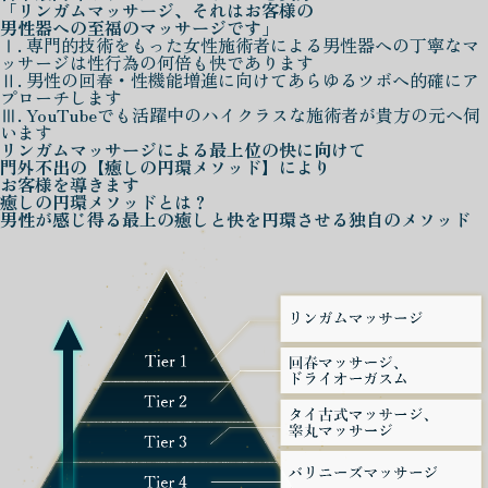
「リンガムマッサージ、それはお客様の
男性器への至福のマッサージです」
Ⅰ. 専門的技術をもった女性施術者による男性器への丁寧なマ
ッサージは性行為の何倍も快であります
Ⅱ. 男性の回春・性機能増進に向けてあらゆるツボへ的確にア
プローチします
Ⅲ. YouTubeでも活躍中のハイクラスな施術者が貴方の元へ伺
います
リンガムマッサージによる
最上位の快に向けて
門外不出の
【癒しの円環メソッド】
により
お客様を導きます
癒しの円環メソッド
とは？
男性が感じ得る最上の癒しと快を
円環させる独自のメソッド