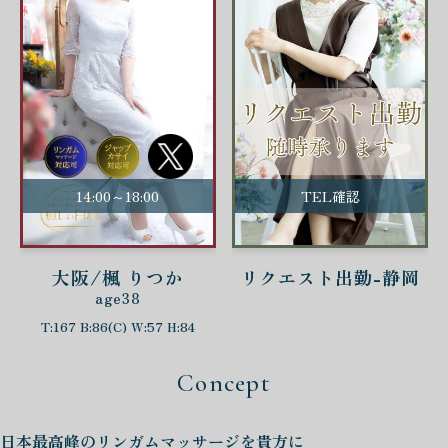
14:00～18:00
TEL確認
大阪/楓 りつか
リクエスト出勤-静岡
age38
T:167 B:86(C) W:57 H:84
Concept
日本最高峰の
リンガムマッサージを
貴方に