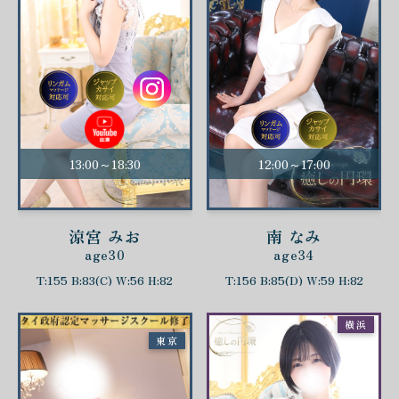
13:00～18:30
12:00～17:00
涼宮 みお
南 なみ
age30
age34
T:155 B:83(C) W:56 H:82
T:156 B:85(D) W:59 H:82
横浜
東京