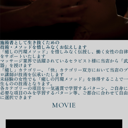
施術者として生き抜くための
技術・メソッドを惜しみなくお伝えします
「癒しの円環メソッド」を惜しみなく伝授し、働く女性の自律
をサポートいたします
マッサージ業界で活躍されているセラピスト様に当店から「武
器」を授けます
「癒し」カテゴリー、「快」カテゴリー双方において当店のプ
ロ講師が技術を伝承いたします
未経験の女性でも「癒しの円環メソッド」を体得することで一
生ものの技術となります。
各カテゴリーの項目を一気通貫で学習するパターン、ご自身に
必要な項目のみを学習するパターン等、ご都合に合わせて自由
に選択できます
MOVIE