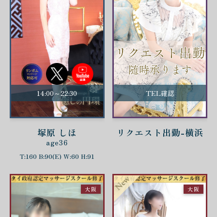
14:00～22:30
TEL確認
塚原 しほ
リクエスト出勤-横浜
age36
T:160 B:90(E) W:60 H:91
大阪
大阪