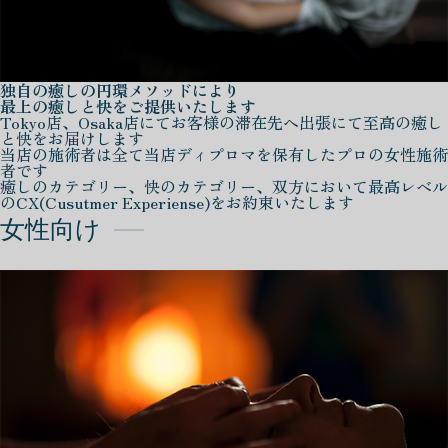
独自の癒しの円環メソッドにより
最上の癒しと快をご提供いたします
Tokyo店、Osaka店にてお客様の滞在先へ出張にて至高の癒し
と快をお届けします
当店の施術者は全て当店ディプロマを保有したプロの女性施術
者です
癒しのカテゴリー、快のカテゴリー、双方において最高レベル
のCX(Cusutmer Experiense)をお約束いたします
女性向け