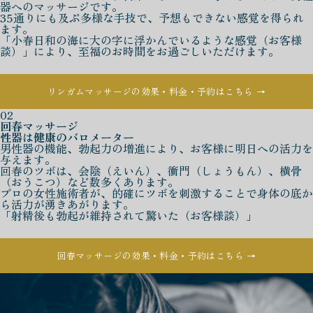
器へのマッサージです。
35通りにも及ぶ多様な手技で、予想もできない感覚を得られ
ます。
「小春日和の海に大の字に浮かんでいるような感覚（お客様
談）」により、至福のお時間をお過ごしいただけます。
リンガムマッサージの効果・料金・予約はこちら →
02
回春マッサージ
性器は健康のバロメーター
男性器の機能、勃起力の増進により、お客様に明日への活力を
与えます。
回春のツボは、会陰（えいん）、衝門（しょうもん）、横骨
（おうこつ）など数多くあります。
プロの女性施術者が、的確にツボを刺激することで身体の底か
ら活力が湧きあがります。
「射精後も勃起が維持されて驚いた（お客様談）」
回春マッサージの効果・料金・予約はこちら →