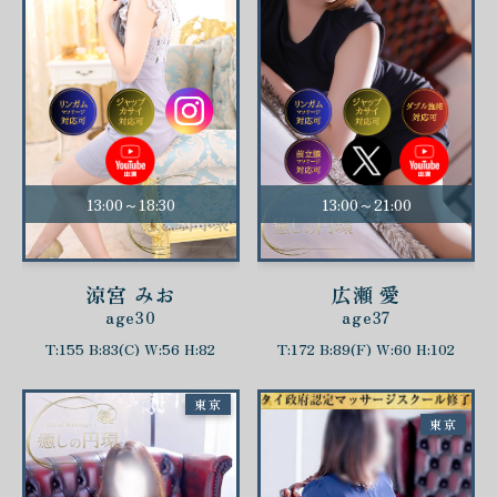
13:00～18:30
13:00～21:00
涼宮 みお
広瀬 愛
age30
age37
T:155 B:83(C) W:56 H:82
T:172 B:89(F) W:60 H:102
東京
東京