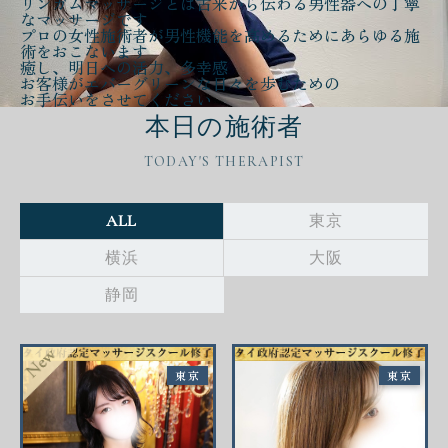
リンガムマッサージとは古来から伝わる
男性器への丁寧
なマッサージ
です
プロの女性施術者が
男性機能を高める
ために
あらゆる施
術をおこないます
癒し、明日への活力、多幸感
お客様が
エバーグリーンな日々
を歩むための
お手伝いをさせてください
本日の施術者
TODAY'S THERAPIST
ALL
東京
横浜
大阪
静岡
東京
東京