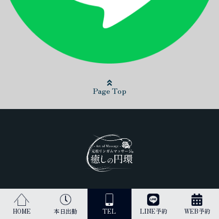
Page Top
日本最高峰のリンガムマッサージ（男性器への丁寧なマッサージ）を
受けられるのは当店だけです。
HOME
本日出勤
TEL
LINE予約
WEB予約
古来より、王のみに与えられてきた施術を貴方にご提供します。