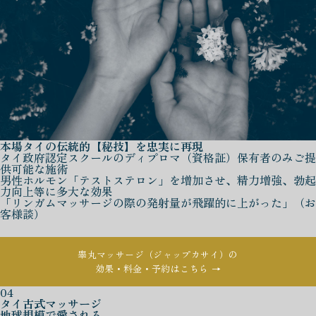
本場タイの伝統的【秘技】を忠実に再現
タイ政府認定スクールのディプロマ（資格証）保有者のみご提
供可能な施術
男性ホルモン「テストステロン」を増加させ、精力増強、勃起
力向上等に多大な効果
「リンガムマッサージの際の発射量が飛躍的に上がった」（お
客様談）
睾丸マッサージ（ジャップカサイ）の
効果・料金・予約はこちら →
04
タイ古式マッサージ
地球規模で愛される