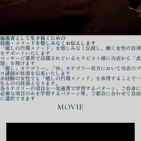
施術者として生き抜くための
技術・メソッドを惜しみなくお伝えします
「癒しの円環メソッド」を惜しみなく伝授し、働く女性の自律
をサポートいたします
マッサージ業界で活躍されているセラピスト様に当店から「武
器」を授けます
「癒し」カテゴリー、「快」カテゴリー双方において当店のプ
ロ講師が技術を伝承いたします
未経験の女性でも「癒しの円環メソッド」を体得することで一
生ものの技術となります。
各カテゴリーの項目を一気通貫で学習するパターン、ご自身に
必要な項目のみを学習するパターン等、ご都合に合わせて自由
に選択できます
MOVIE