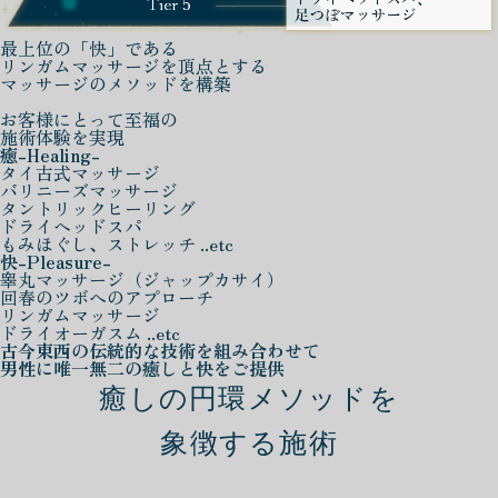
最上位の「快」である
リンガムマッサージを頂点とする
マッサージのメソッドを構築
お客様にとって至福の
施術体験を実現
癒
-Healing-
タイ古式マッサージ
バリニーズマッサージ
タントリックヒーリング
ドライヘッドスパ
もみほぐし、ストレッチ ..etc
快
-Pleasure-
睾丸マッサージ（ジャップカサイ）
回春のツボへのアプローチ
リンガムマッサージ
ドライオーガスム ..etc
古今東西の伝統的な技術を組み合わせて
男性に唯一無二の癒しと快をご提供
癒しの円環メソッドを
象徴する施術