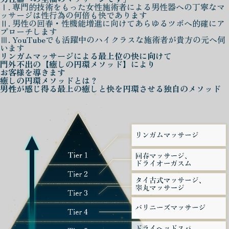
Ⅰ. 専門的技術をもった女性施術者による男性器への丁寧なマ
ッサージは性行為の何倍も快であります
Ⅱ. 男性の回春・性機能増進に向けてあらゆるツボへ的確にア
プローチします
Ⅲ. YouTubeでも活躍中のハイクラスな施術者が貴方の元へ伺
います
リンガムマッサージによる
最上位の快に向けて
門外不出の
【癒しの円環メソッド】
により
お客様を導きます
癒しの円環メソッド
とは？
男性が感じ得る最上の癒しと快を
円環させる独自のメソッド