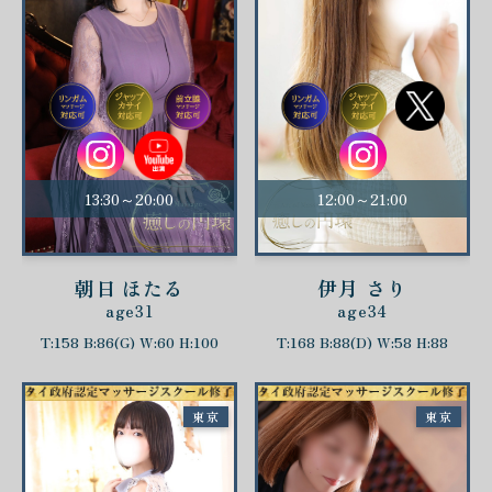
13:30～20:00
12:00～21:00
朝日 ほたる
伊月 さり
age31
age34
T:158 B:86(G) W:60 H:100
T:168 B:88(D) W:58 H:88
東京
東京