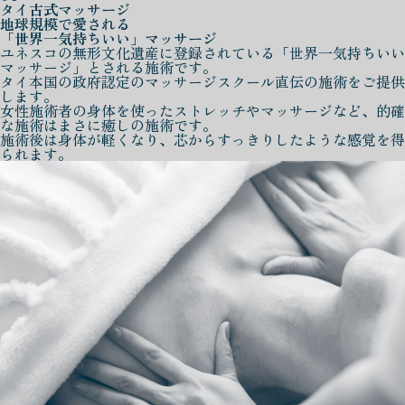
タイ古式マッサージ
地球規模で愛される
「世界一気持ちいい」マッサージ
ユネスコの無形文化遺産に登録されている「世界一気持ちいい
マッサージ」とされる施術です。
タイ本国の政府認定のマッサージスクール直伝の施術をご提供
します。
女性施術者の身体を使ったストレッチやマッサージなど、的確
な施術はまさに癒しの施術です。
施術後は身体が軽くなり、芯からすっきりしたような感覚を得
られます。