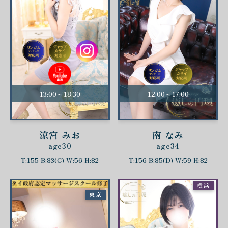
13:00～18:30
12:00～17:00
涼宮 みお
南 なみ
age30
age34
T:155 B:83(C) W:56 H:82
T:156 B:85(D) W:59 H:82
横浜
東京