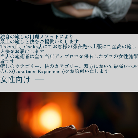
独自の癒しの円環メソッドにより
最上の癒しと快をご提供いたします
Tokyo店、Osaka店にてお客様の滞在先へ出張にて至高の癒し
と快をお届けします
当店の施術者は全て当店ディプロマを保有したプロの女性施術
者です
癒しのカテゴリー、快のカテゴリー、双方において最高レベル
のCX(Cusutmer Experiense)をお約束いたします
女性向け