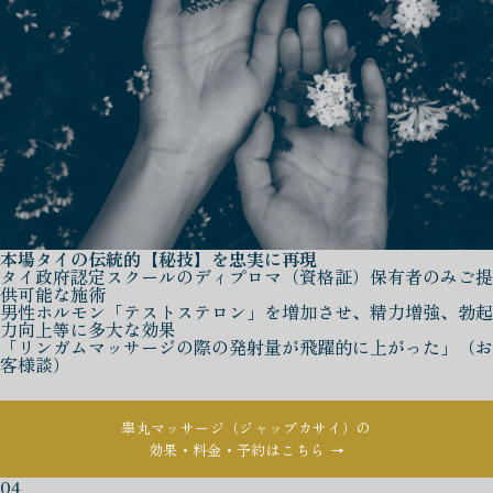
本場タイの伝統的【秘技】を忠実に再現
タイ政府認定スクールのディプロマ（資格証）保有者のみご提
供可能な施術
男性ホルモン「テストステロン」を増加させ、精力増強、勃起
力向上等に多大な効果
「リンガムマッサージの際の発射量が飛躍的に上がった」（お
客様談）
睾丸マッサージ（ジャップカサイ）の
効果・料金・予約はこちら →
04