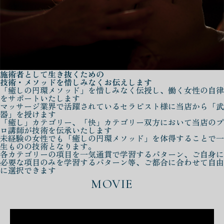
施術者として生き抜くための
技術・メソッドを惜しみなくお伝えします
「癒しの円環メソッド」を惜しみなく伝授し、働く女性の自律
をサポートいたします
マッサージ業界で活躍されているセラピスト様に当店から「武
器」を授けます
「癒し」カテゴリー、「快」カテゴリー双方において当店のプ
ロ講師が技術を伝承いたします
未経験の女性でも「癒しの円環メソッド」を体得することで一
生ものの技術となります。
各カテゴリーの項目を一気通貫で学習するパターン、ご自身に
必要な項目のみを学習するパターン等、ご都合に合わせて自由
に選択できます
MOVIE