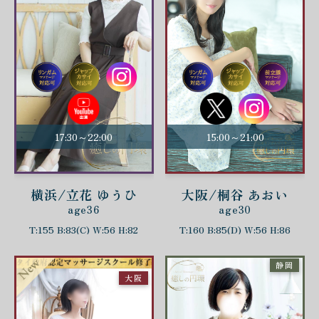
17:30～22:00
15:00～21:00
横浜/立花 ゆうひ
大阪/桐谷 あおい
age36
age30
T:155 B:83(C) W:56 H:82
T:160 B:85(D) W:56 H:86
静岡
大阪