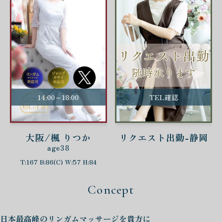
14:00～18:00
TEL確認
大阪/楓 りつか
リクエスト出勤-静岡
age38
T:167 B:86(C) W:57 H:84
Concept
日本最高峰の
リンガムマッサージを
貴方に