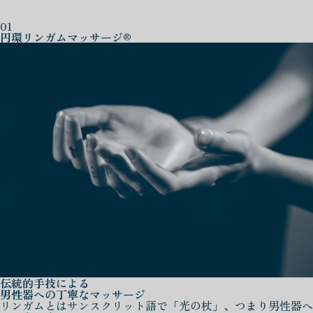
01
円環リンガムマッサージ®
伝統的手技による
男性器への丁寧なマッサージ
リンガムとはサンスクリット語で「光の杖」、つまり男性器へ