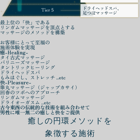
最上位の「快」である
リンガムマッサージを頂点とする
マッサージのメソッドを構築
お客様にとって至福の
施術体験を実現
癒
-Healing-
タイ古式マッサージ
バリニーズマッサージ
タントリックヒーリング
ドライヘッドスパ
もみほぐし、ストレッチ ..etc
快
-Pleasure-
睾丸マッサージ（ジャップカサイ）
回春のツボへのアプローチ
リンガムマッサージ
ドライオーガスム ..etc
古今東西の伝統的な技術を組み合わせて
男性に唯一無二の癒しと快をご提供
癒しの円環メソッドを
象徴する施術