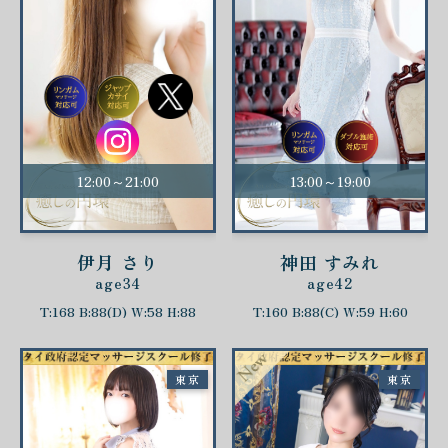
12:00～21:00
13:00～19:00
伊月 さり
神田 すみれ
age34
age42
T:168 B:88(D) W:58 H:88
T:160 B:88(C) W:59 H:60
東京
東京