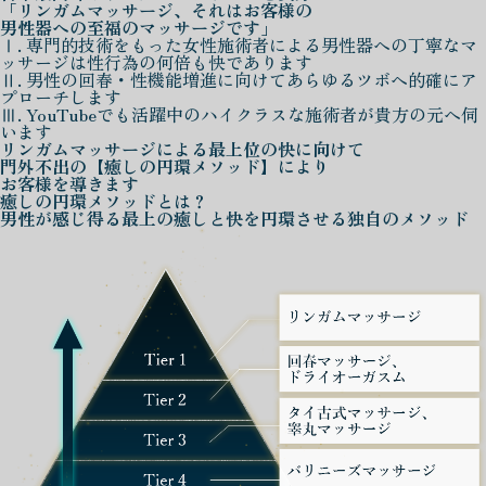
「リンガムマッサージ、それはお客様の
男性器への至福のマッサージです」
Ⅰ. 専門的技術をもった女性施術者による男性器への丁寧なマ
ッサージは性行為の何倍も快であります
Ⅱ. 男性の回春・性機能増進に向けてあらゆるツボへ的確にア
プローチします
Ⅲ. YouTubeでも活躍中のハイクラスな施術者が貴方の元へ伺
います
リンガムマッサージによる
最上位の快に向けて
門外不出の
【癒しの円環メソッド】
により
お客様を導きます
癒しの円環メソッド
とは？
男性が感じ得る最上の癒しと快を
円環させる独自のメソッド