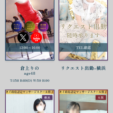
12:00～16:00
TEL確認
倉上りの
リクエスト出勤-横浜
age48
T:158 B:89(D) W:59 H:90
横浜
大阪