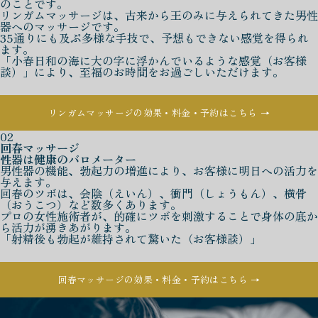
のことです。
リンガムマッサージは、古来から王のみに与えられてきた男性
器へのマッサージです。
35通りにも及ぶ多様な手技で、予想もできない感覚を得られ
ます。
「小春日和の海に大の字に浮かんでいるような感覚（お客様
談）」により、至福のお時間をお過ごしいただけます。
リンガムマッサージの効果・料金・予約はこちら →
02
回春マッサージ
性器は健康のバロメーター
男性器の機能、勃起力の増進により、お客様に明日への活力を
与えます。
回春のツボは、会陰（えいん）、衝門（しょうもん）、横骨
（おうこつ）など数多くあります。
プロの女性施術者が、的確にツボを刺激することで身体の底か
ら活力が湧きあがります。
「射精後も勃起が維持されて驚いた（お客様談）」
回春マッサージの効果・料金・予約はこちら →