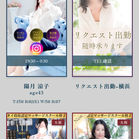
19:30～0:30
TEL確認
陽月 涼子
リクエスト出勤-横浜
age43
T:158 B:82(E) W:58 H:87
大阪
大阪