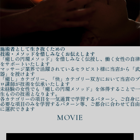
施術者として生き抜くための
技術・メソッドを惜しみなくお伝えします
「癒しの円環メソッド」を惜しみなく伝授し、働く女性の自律
をサポートいたします
マッサージ業界で活躍されているセラピスト様に当店から「武
器」を授けます
「癒し」カテゴリー、「快」カテゴリー双方において当店のプ
ロ講師が技術を伝承いたします
未経験の女性でも「癒しの円環メソッド」を体得することで一
生ものの技術となります。
各カテゴリーの項目を一気通貫で学習するパターン、ご自身に
必要な項目のみを学習するパターン等、ご都合に合わせて自由
に選択できます
MOVIE