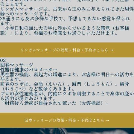
のことです。
リンガムマッサージは、古来から王のみに与えられてきた男性
器へのマッサージです。
35通りにも及ぶ多様な手技で、予想もできない感覚を得られ
ます。
「小春日和の海に大の字に浮かんでいるような感覚（お客様
談）」により、至福のお時間をお過ごしいただけます。
リンガムマッサージの効果・料金・予約はこちら →
02
回春マッサージ
性器は健康のバロメーター
男性器の機能、勃起力の増進により、お客様に明日への活力を
与えます。
回春のツボは、会陰（えいん）、衝門（しょうもん）、横骨
（おうこつ）など数多くあります。
プロの女性施術者が、的確にツボを刺激することで身体の底か
ら活力が湧きあがります。
「射精後も勃起が維持されて驚いた（お客様談）」
回春マッサージの効果・料金・予約はこちら →