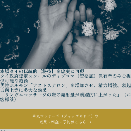
本場タイの伝統的【秘技】を忠実に再現
タイ政府認定スクールのディプロマ（資格証）保有者のみご提
供可能な施術
男性ホルモン「テストステロン」を増加させ、精力増強、勃起
力向上等に多大な効果
「リンガムマッサージの際の発射量が飛躍的に上がった」（お
客様談）
睾丸マッサージ（ジャップカサイ）の
効果・料金・予約はこちら →