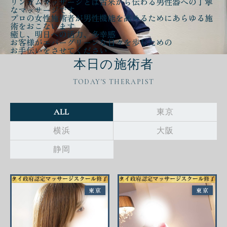
リンガムマッサージとは古来から伝わる
男性器への丁寧
なマッサージ
です
プロの女性施術者が
男性機能を高める
ために
あらゆる施
術をおこないます
癒し、明日への活力、多幸感
お客様が
エバーグリーンな日々
を歩むための
お手伝いをさせてください
本日の施術者
TODAY'S THERAPIST
ALL
東京
横浜
大阪
静岡
東京
東京