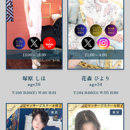
13:00～18:30
21:00～4:00
塚原 しほ
花森 ひより
age36
age34
T:160 B:90(E) W:60 H:91
T:164 B:86(D) W:55 H:89
東京
東京