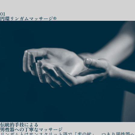
01
円環リンガムマッサージ®
伝統的手技による
男性器への丁寧なマッサージ
リンガムとはサンスクリット語で「光の杖」、つまり男性器へ