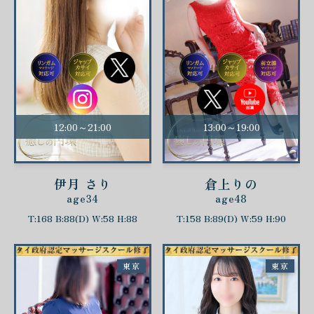
12:00～21:00
13:00～19:00
伊月 さり
倉上りの
age34
age48
T:168 B:88(D) W:58 H:88
T:158 B:89(D) W:59 H:90
東京
東京