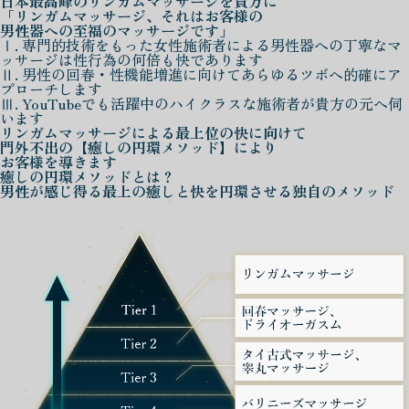
日本最高峰の
リンガムマッサージを
貴方に
「リンガムマッサージ、それはお客様の
男性器への至福のマッサージです」
Ⅰ. 専門的技術をもった女性施術者による男性器への丁寧なマ
ッサージは性行為の何倍も快であります
Ⅱ. 男性の回春・性機能増進に向けてあらゆるツボへ的確にア
プローチします
Ⅲ. YouTubeでも活躍中のハイクラスな施術者が貴方の元へ伺
います
リンガムマッサージによる
最上位の快に向けて
門外不出の
【癒しの円環メソッド】
により
お客様を導きます
癒しの円環メソッド
とは？
男性が感じ得る最上の癒しと快を
円環させる独自のメソッド