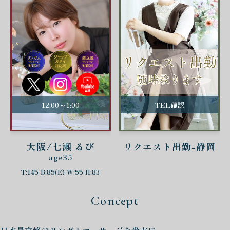
12:00～1:00
TEL確認
大阪/七瀬 るび
リクエスト出勤-静岡
age35
T:145 B:85(E) W:55 H:83
Concept