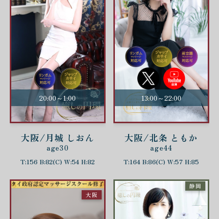
20:00～1:00
13:00～22:00
大阪/月城 しおん
大阪/北条 ともか
age30
age44
T:156 B:82(C) W:54 H:82
T:164 B:86(C) W:57 H:85
静岡
大阪