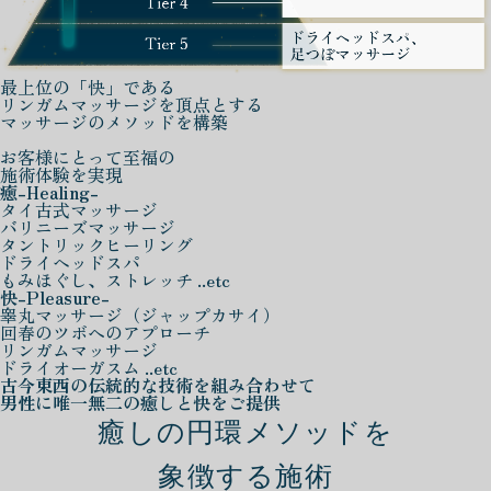
最上位の「快」である
リンガムマッサージを頂点とする
マッサージのメソッドを構築
お客様にとって至福の
施術体験を実現
癒
-Healing-
タイ古式マッサージ
バリニーズマッサージ
タントリックヒーリング
ドライヘッドスパ
もみほぐし、ストレッチ ..etc
快
-Pleasure-
睾丸マッサージ（ジャップカサイ）
回春のツボへのアプローチ
リンガムマッサージ
ドライオーガスム ..etc
古今東西の伝統的な技術を組み合わせて
男性に唯一無二の癒しと快をご提供
癒しの円環メソッドを
象徴する施術