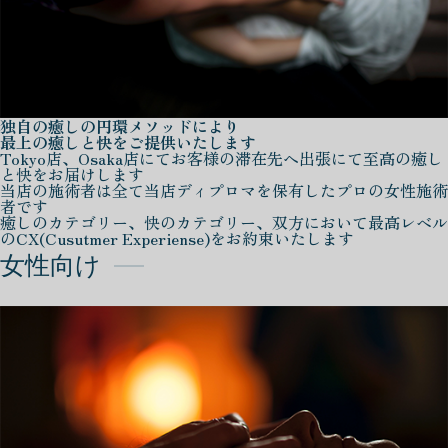
独自の癒しの円環メソッドにより
最上の癒しと快をご提供いたします
Tokyo店、Osaka店にてお客様の滞在先へ出張にて至高の癒し
と快をお届けします
当店の施術者は全て当店ディプロマを保有したプロの女性施術
者です
癒しのカテゴリー、快のカテゴリー、双方において最高レベル
のCX(Cusutmer Experiense)をお約束いたします
女性向け