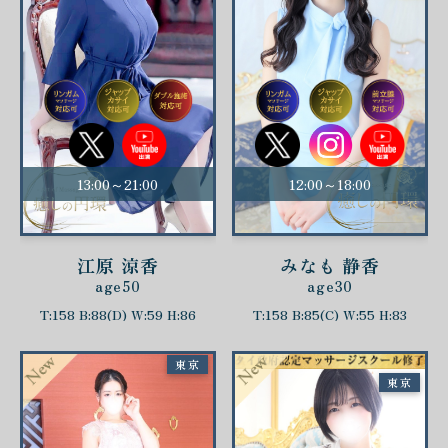
13:00～21:00
12:00～18:00
江原 涼香
みなも 静香
age50
age30
T:158 B:88(D) W:59 H:86
T:158 B:85(C) W:55 H:83
東京
東京