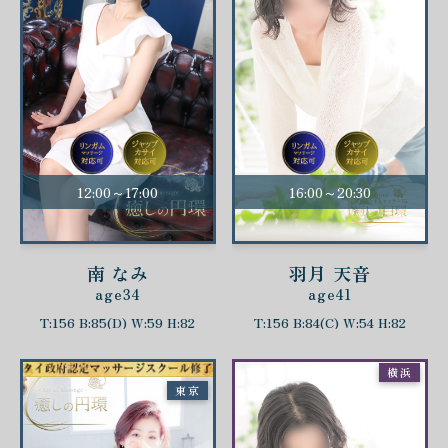
12:00～17:00
16:00～20:30
南 なみ
羽月 天音
age34
age41
T:156 B:85(D) W:59 H:82
T:156 B:84(C) W:54 H:82
横浜
東京