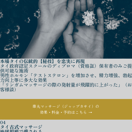
本場タイの伝統的【秘技】を忠実に再現
タイ政府認定スクールのディプロマ（資格証）保有者のみご提
供可能な施術
男性ホルモン「テストステロン」を増加させ、精力増強、勃起
力向上等に多大な効果
「リンガムマッサージの際の発射量が飛躍的に上がった」（お
客様談）
睾丸マッサージ（ジャップカサイ）の
効果・料金・予約はこちら →
04
タイ古式マッサージ
地球規模で愛される