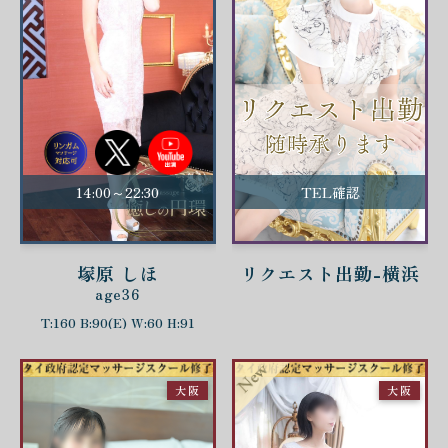
14:00～22:30
TEL確認
塚原 しほ
リクエスト出勤-横浜
age36
T:160 B:90(E) W:60 H:91
大阪
大阪