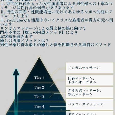
Ⅰ. 専門的技術をもった女性施術者による男性器への丁寧なマ
ッサージは性行為の何倍も快であります
Ⅱ. 男性の回春・性機能増進に向けてあらゆるツボへ的確にア
プローチします
Ⅲ. YouTubeでも活躍中のハイクラスな施術者が貴方の元へ伺
います
リンガムマッサージによる
最上位の快に向けて
門外不出の
【癒しの円環メソッド】
により
お客様を導きます
癒しの円環メソッド
とは？
男性が感じ得る最上の癒しと快を
円環させる独自のメソッド