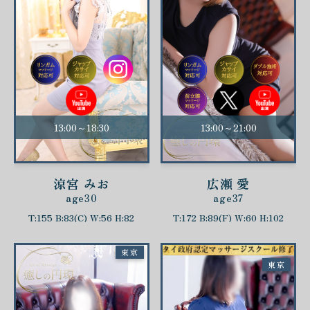
13:00～18:30
13:00～21:00
涼宮 みお
広瀬 愛
age30
age37
T:155 B:83(C) W:56 H:82
T:172 B:89(F) W:60 H:102
東京
東京