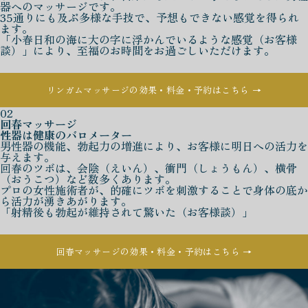
器へのマッサージです。
35通りにも及ぶ多様な手技で、予想もできない感覚を得られ
ます。
「小春日和の海に大の字に浮かんでいるような感覚（お客様
談）」により、至福のお時間をお過ごしいただけます。
リンガムマッサージの効果・料金・予約はこちら →
02
回春マッサージ
性器は健康のバロメーター
男性器の機能、勃起力の増進により、お客様に明日への活力を
与えます。
回春のツボは、会陰（えいん）、衝門（しょうもん）、横骨
（おうこつ）など数多くあります。
プロの女性施術者が、的確にツボを刺激することで身体の底か
ら活力が湧きあがります。
「射精後も勃起が維持されて驚いた（お客様談）」
回春マッサージの効果・料金・予約はこちら →