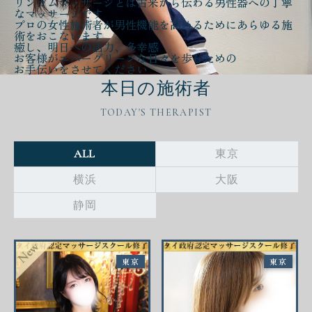
リンガムマッサージとは古来から伝わる
男性器への丁寧
なマッサージ
です
プロの女性施術者が
男性機能を高める
ために
あらゆる施
術をおこないます
癒し、明日への活力、多幸感
お客様が
エバーグリーンな日々
を歩むための
お手伝いをさせてください
本日の施術者
TODAY'S THERAPIST
ALL
東京
横浜
大阪
静岡
東京
東京