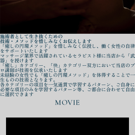
施術者として生き抜くための
技術・メソッドを惜しみなくお伝えします
「癒しの円環メソッド」を惜しみなく伝授し、働く女性の自律
をサポートいたします
マッサージ業界で活躍されているセラピスト様に当店から「武
器」を授けます
「癒し」カテゴリー、「快」カテゴリー双方において当店のプ
ロ講師が技術を伝承いたします
未経験の女性でも「癒しの円環メソッド」を体得することで一
生ものの技術となります。
各カテゴリーの項目を一気通貫で学習するパターン、ご自身に
必要な項目のみを学習するパターン等、ご都合に合わせて自由
に選択できます
MOVIE