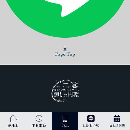
Page Top
日本最高峰のリンガムマッサージ（男性器への丁寧なマッサージ）を
受けられるのは当店だけです。
HOME
本日出勤
TEL
LINE予約
WEB予約
古来より、王のみに与えられてきた施術を貴方にご提供します。