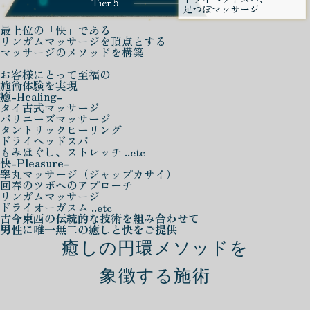
最上位の「快」である
リンガムマッサージを頂点とする
マッサージのメソッドを構築
お客様にとって至福の
施術体験を実現
癒
-Healing-
タイ古式マッサージ
バリニーズマッサージ
タントリックヒーリング
ドライヘッドスパ
もみほぐし、ストレッチ ..etc
快
-Pleasure-
睾丸マッサージ（ジャップカサイ）
回春のツボへのアプローチ
リンガムマッサージ
ドライオーガスム ..etc
古今東西の伝統的な技術を組み合わせて
男性に唯一無二の癒しと快をご提供
癒しの円環メソッドを
象徴する施術