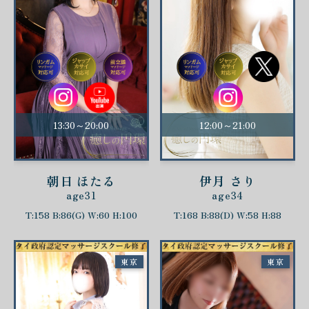
13:30～20:00
12:00～21:00
朝日 ほたる
伊月 さり
age31
age34
T:158 B:86(G) W:60 H:100
T:168 B:88(D) W:58 H:88
東京
東京