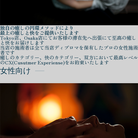
独自の癒しの円環メソッドにより
最上の癒しと快をご提供いたします
Tokyo店、Osaka店にてお客様の滞在先へ出張にて至高の癒し
と快をお届けします
当店の施術者は全て当店ディプロマを保有したプロの女性施術
者です
癒しのカテゴリー、快のカテゴリー、双方において最高レベル
のCX(Cusutmer Experiense)をお約束いたします
女性向け