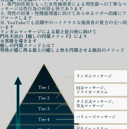
Ⅰ. 専門的技術をもった女性施術者による男性器への丁寧なマ
ッサージは性行為の何倍も快であります
Ⅱ. 男性の回春・性機能増進に向けてあらゆるツボへ的確にア
プローチします
Ⅲ. YouTubeでも活躍中のハイクラスな施術者が貴方の元へ伺
います
リンガムマッサージによる
最上位の快に向けて
門外不出の
【癒しの円環メソッド】
により
お客様を導きます
癒しの円環メソッド
とは？
男性が感じ得る最上の癒しと快を
円環させる独自のメソッド