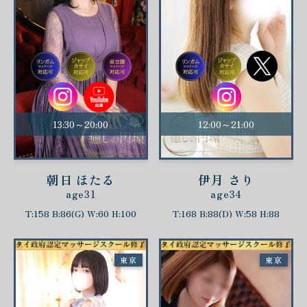
13:30～20:00
12:00～21:00
朝日 ほたる
伊月 さり
age31
age34
T:158 B:86(G) W:60 H:100
T:168 B:88(D) W:58 H:88
東京
東京