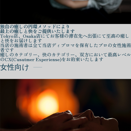
独自の癒しの円環メソッドにより
最上の癒しと快をご提供いたします
Tokyo店、Osaka店にてお客様の滞在先へ出張にて至高の癒し
と快をお届けします
当店の施術者は全て当店ディプロマを保有したプロの女性施術
者です
癒しのカテゴリー、快のカテゴリー、双方において最高レベル
のCX(Cusutmer Experiense)をお約束いたします
女性向け