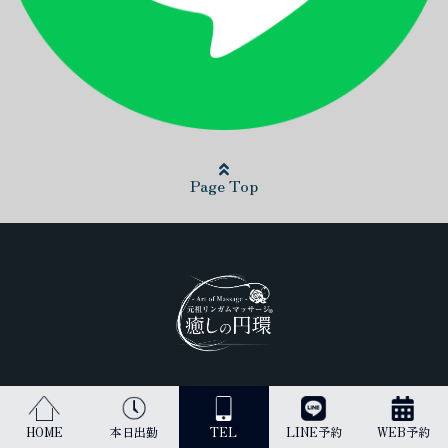
Page Top
日本最高峰のリンガムマッサージ（男性器への丁寧なマッサージ）を
受けられるのは当店だけです。
HOME
本日出勤
TEL
LINE予約
WEB予約
古来より、王のみに与えられてきた施術を貴方にご提供します。