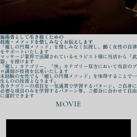
施術者として生き抜くための
技術・メソッドを惜しみなくお伝えします
「癒しの円環メソッド」を惜しみなく伝授し、働く女性の自律
をサポートいたします
マッサージ業界で活躍されているセラピスト様に当店から「武
器」を授けます
「癒し」カテゴリー、「快」カテゴリー双方において当店のプ
ロ講師が技術を伝承いたします
未経験の女性でも「癒しの円環メソッド」を体得することで一
生ものの技術となります。
各カテゴリーの項目を一気通貫で学習するパターン、ご自身に
必要な項目のみを学習するパターン等、ご都合に合わせて自由
に選択できます
MOVIE