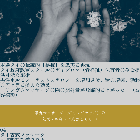
本場タイの伝統的【秘技】を忠実に再現
タイ政府認定スクールのディプロマ（資格証）保有者のみご提
供可能な施術
男性ホルモン「テストステロン」を増加させ、精力増強、勃起
力向上等に多大な効果
「リンガムマッサージの際の発射量が飛躍的に上がった」（お
客様談）
睾丸マッサージ（ジャップカサイ）の
効果・料金・予約はこちら →
04
タイ古式マッサージ
地球規模で愛される