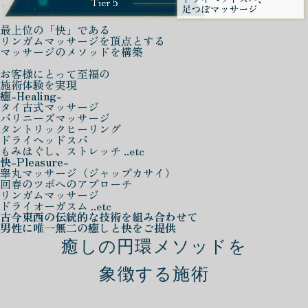
最上位の「快」である
リンガムマッサージを頂点とする
マッサージのメソッドを構築
お客様にとって至福の
施術体験を実現
癒
-Healing-
タイ古式マッサージ
バリニーズマッサージ
タントリックヒーリング
ドライヘッドスパ
もみほぐし、ストレッチ ..etc
快
-Pleasure-
睾丸マッサージ（ジャップカサイ）
回春のツボへのアプローチ
リンガムマッサージ
ドライオーガスム ..etc
古今東西の伝統的な技術を組み合わせて
男性に唯一無二の癒しと快をご提供
癒しの円環メソッドを
象徴する施術