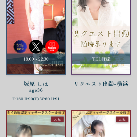
18:00～22:30
TEL確認
塚原 しほ
リクエスト出勤-横浜
age36
T:160 B:90(E) W:60 H:91
大阪
大阪