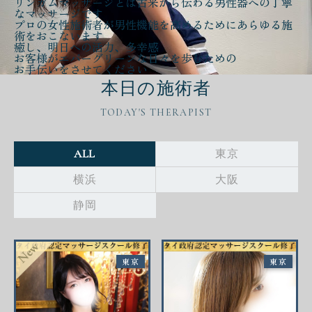
リンガムマッサージとは古来から伝わる
男性器への丁寧
なマッサージ
です
プロの女性施術者が
男性機能を高める
ために
あらゆる施
術をおこないます
癒し、明日への活力、多幸感
お客様が
エバーグリーンな日々
を歩むための
お手伝いをさせてください
本日の施術者
TODAY'S THERAPIST
ALL
東京
横浜
大阪
静岡
東京
東京