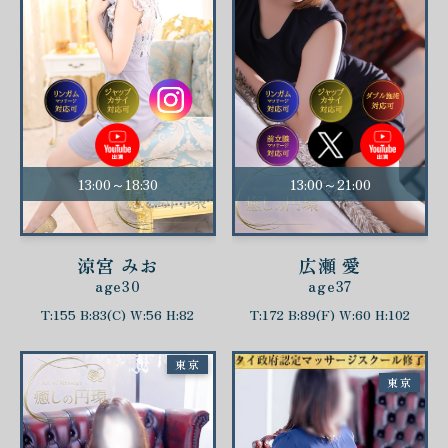
13:00～18:30
13:00～21:00
涼宮 みお
広瀬 愛
age30
age37
T:155 B:83(C) W:56 H:82
T:172 B:89(F) W:60 H:102
東京
東京