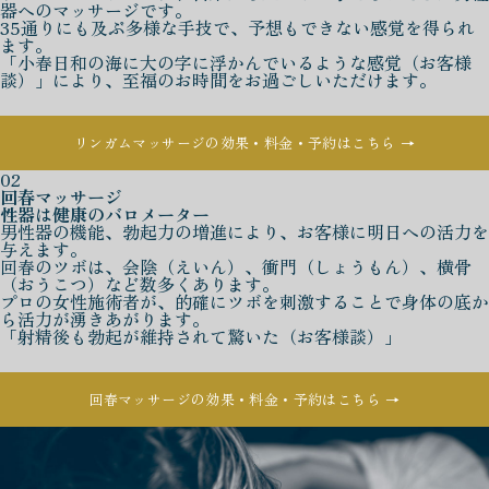
器へのマッサージです。
35通りにも及ぶ多様な手技で、予想もできない感覚を得られ
ます。
「小春日和の海に大の字に浮かんでいるような感覚（お客様
談）」により、至福のお時間をお過ごしいただけます。
リンガムマッサージの効果・料金・予約はこちら →
02
回春マッサージ
性器は健康のバロメーター
男性器の機能、勃起力の増進により、お客様に明日への活力を
与えます。
回春のツボは、会陰（えいん）、衝門（しょうもん）、横骨
（おうこつ）など数多くあります。
プロの女性施術者が、的確にツボを刺激することで身体の底か
ら活力が湧きあがります。
「射精後も勃起が維持されて驚いた（お客様談）」
回春マッサージの効果・料金・予約はこちら →