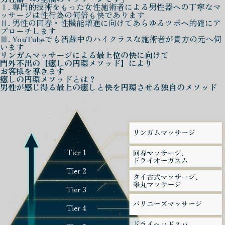
Ⅰ. 専門的技術をもった女性施術者による男性器への丁寧なマ
ッサージは性行為の何倍も快であります
Ⅱ. 男性の回春・性機能増進に向けてあらゆるツボへ的確にア
プローチします
Ⅲ. YouTubeでも活躍中のハイクラスな施術者が貴方の元へ伺
います
リンガムマッサージによる
最上位の快に向けて
門外不出の
【癒しの円環メソッド】
により
お客様を導きます
癒しの円環メソッド
とは？
男性が感じ得る最上の癒しと快を
円環させる独自のメソッド