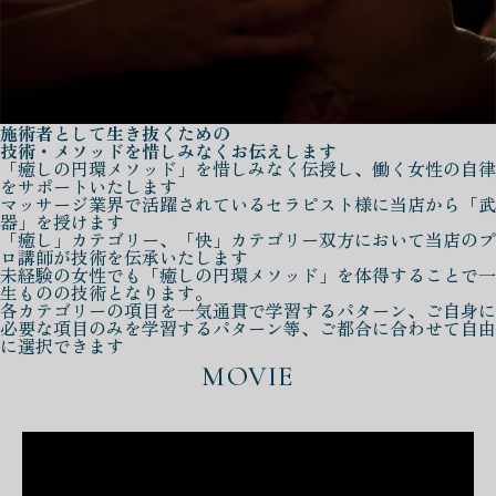
施術者として生き抜くための
技術・メソッドを惜しみなくお伝えします
「癒しの円環メソッド」を惜しみなく伝授し、働く女性の自律
をサポートいたします
マッサージ業界で活躍されているセラピスト様に当店から「武
器」を授けます
「癒し」カテゴリー、「快」カテゴリー双方において当店のプ
ロ講師が技術を伝承いたします
未経験の女性でも「癒しの円環メソッド」を体得することで一
生ものの技術となります。
各カテゴリーの項目を一気通貫で学習するパターン、ご自身に
必要な項目のみを学習するパターン等、ご都合に合わせて自由
に選択できます
MOVIE