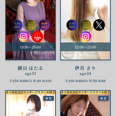
13:30～20:00
12:00～21:00
朝日 ほたる
伊月 さり
age31
age34
T:158 B:86(G) W:60 H:100
T:168 B:88(D) W:58 H:88
東京
東京