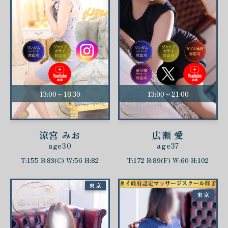
13:00～18:30
13:00～21:00
涼宮 みお
広瀬 愛
age30
age37
T:155 B:83(C) W:56 H:82
T:172 B:89(F) W:60 H:102
東京
東京