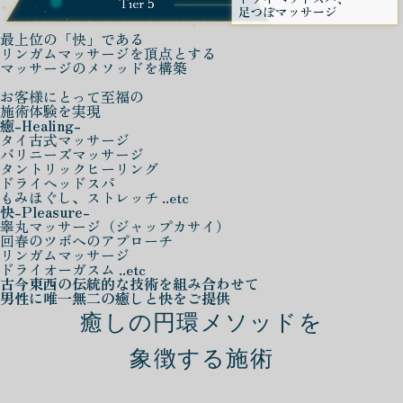
最上位の「快」である
リンガムマッサージを頂点とする
マッサージのメソッドを構築
お客様にとって至福の
施術体験を実現
癒
-Healing-
タイ古式マッサージ
バリニーズマッサージ
タントリックヒーリング
ドライヘッドスパ
もみほぐし、ストレッチ ..etc
快
-Pleasure-
睾丸マッサージ（ジャップカサイ）
回春のツボへのアプローチ
リンガムマッサージ
ドライオーガスム ..etc
古今東西の伝統的な技術を組み合わせて
男性に唯一無二の癒しと快をご提供
癒しの円環メソッドを
象徴する施術