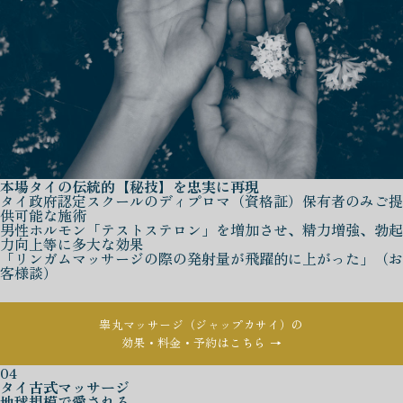
本場タイの伝統的【秘技】を忠実に再現
タイ政府認定スクールのディプロマ（資格証）保有者のみご提
供可能な施術
男性ホルモン「テストステロン」を増加させ、精力増強、勃起
力向上等に多大な効果
「リンガムマッサージの際の発射量が飛躍的に上がった」（お
客様談）
睾丸マッサージ（ジャップカサイ）の
効果・料金・予約はこちら →
04
タイ古式マッサージ
地球規模で愛される