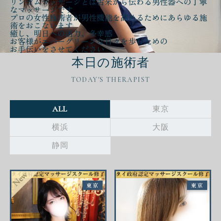
リンガムマッサージとは古来から伝わる
男性器への丁寧
なマッサージ
です
プロの女性施術者が
男性機能を高める
ために
あらゆる施
術をおこないます
癒し、明日への活力、多幸感
お客様が
エバーグリーンな日々
を歩むための
お手伝いをさせてください
本日の施術者
TODAY'S THERAPIST
ALL
東京
横浜
大阪
静岡
東京
東京