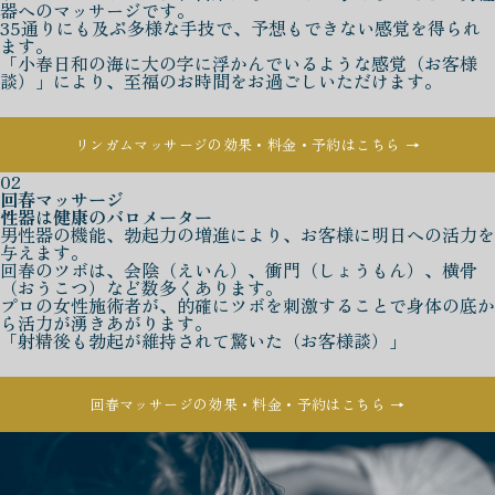
器へのマッサージです。
35通りにも及ぶ多様な手技で、予想もできない感覚を得られ
ます。
「小春日和の海に大の字に浮かんでいるような感覚（お客様
談）」により、至福のお時間をお過ごしいただけます。
リンガムマッサージの効果・料金・予約はこちら →
02
回春マッサージ
性器は健康のバロメーター
男性器の機能、勃起力の増進により、お客様に明日への活力を
与えます。
回春のツボは、会陰（えいん）、衝門（しょうもん）、横骨
（おうこつ）など数多くあります。
プロの女性施術者が、的確にツボを刺激することで身体の底か
ら活力が湧きあがります。
「射精後も勃起が維持されて驚いた（お客様談）」
回春マッサージの効果・料金・予約はこちら →