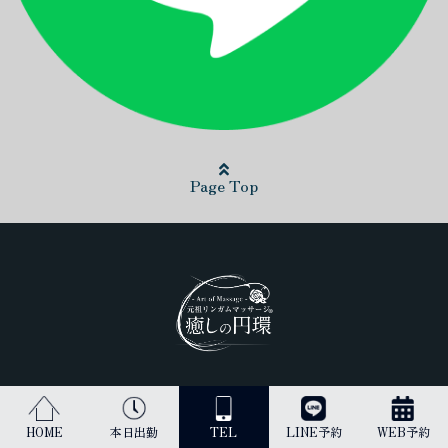
Page Top
日本最高峰のリンガムマッサージ（男性器への丁寧なマッサージ）を
受けられるのは当店だけです。
HOME
本日出勤
TEL
LINE予約
WEB予約
古来より、王のみに与えられてきた施術を貴方にご提供します。