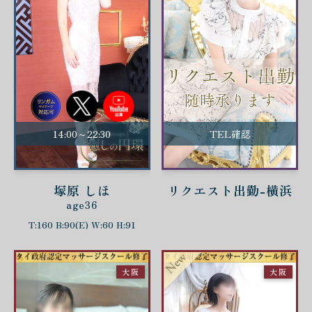
14:00～22:30
TEL確認
塚原 しほ
リクエスト出勤-横浜
age36
T:160 B:90(E) W:60 H:91
大阪
大阪