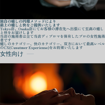
独自の癒しの円環メソッドにより
最上の癒しと快をご提供いたします
Tokyo店、Osaka店にてお客様の滞在先へ出張にて至高の癒し
と快をお届けします
当店の施術者は全て当店ディプロマを保有したプロの女性施術
者です
癒しのカテゴリー、快のカテゴリー、双方において最高レベル
のCX(Cusutmer Experiense)をお約束いたします
女性向け