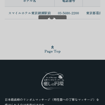
ホテル名
電話番号
住
スマイルホテル東京綾瀬駅前
03-5680-2200
東京都葛飾区小
スクロールできます
Page Top
日本最高峰のリンガムマッサージ（男性器への丁寧なマッサージ）を
受けられるのは当店だけです。