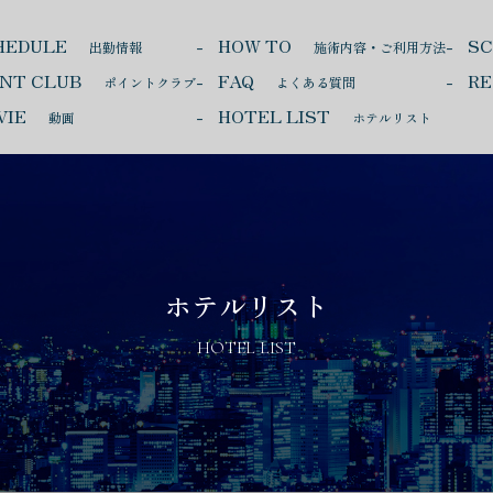
HEDULE
HOW TO
S
出勤情報
施術内容・ご利用方法
INT CLUB
FAQ
RE
ポイントクラブ
よくある質問
VIE
HOTEL LIST
動画
ホテルリスト
ホテルリスト
HOTEL LIST