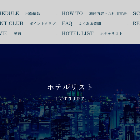
HEDULE
HOW TO
S
出勤情報
施術内容・ご利用方法
INT CLUB
FAQ
RE
ポイントクラブ
よくある質問
VIE
HOTEL LIST
動画
ホテルリスト
ホテルリスト
HOTEL LIST