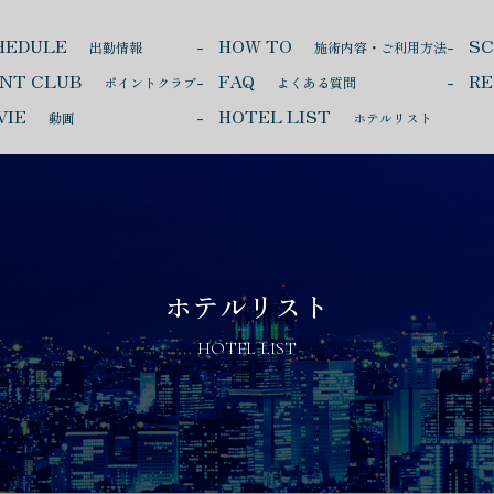
HEDULE
HOW TO
S
出勤情報
施術内容・ご利用方法
INT CLUB
FAQ
RE
ポイントクラブ
よくある質問
VIE
HOTEL LIST
動画
ホテルリスト
ホテルリスト
HOTEL LIST