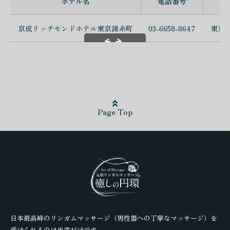
ホテル名
電話番号
京成リッチモンドホテル東京錦糸町
03-6658-8647
東京都
スクロールできます
Page Top
日本最高峰のリンガムマッサージ（男性器への丁寧なマッサージ）を
受けられるのは当店だけです。