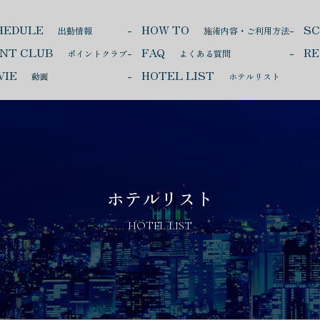
HEDULE
HOW TO
S
出勤情報
施術内容・ご利用方法
INT CLUB
FAQ
RE
ポイントクラブ
よくある質問
VIE
HOTEL LIST
動画
ホテルリスト
ホテルリスト
HOTEL LIST