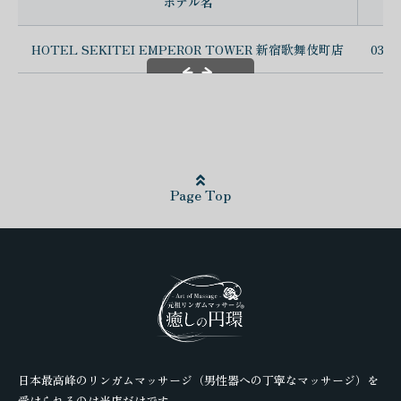
ホテル名
電
HOTEL SEKITEI EMPEROR TOWER 新宿歌舞伎町店
03-5
スクロールできます
Page Top
日本最高峰のリンガムマッサージ（男性器への丁寧なマッサージ）を
受けられるのは当店だけです。