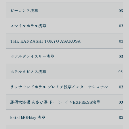
ビーコンテ浅草
03-5
スマイルホテル浅草
03-5
THE KANZASHI TOKYO ASAKUSA
03-5
ホテルグレイスリー浅草
03-6
ホテルタビノス浅草
03-6
リッチモンドホテル プレミア浅草インターナショナル
03-5
展望大浴場 あさひ湯 ドーミーインEXPRESS浅草
03-3
hotel MONday 浅草
03-5