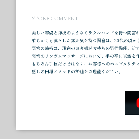
ツボを押さえながらでしたので、これだけでも と
き、 今まで受けたことがない感覚を得られました
STORE COMMENT
サージ後に少しお時間があった様で、マッサージを
美しい容姿と神技のようなミラクルハンドを持つ間宮
E様
柔らかくも凛とした雰囲気を持つ間宮は、20代の頃か
ジャップカサイについて丁寧に説明して頂き、安心
間宮の施術は、現在のお客様がお持ちの男性機能、活力
さんがすごく素敵で丁寧な方でした。 また必ずお
間宮のリンガムマッサージにおいて、手の平に真空を
もちろん手技だけではなく、お客様へのホスピタリテ
S様
癒しの円環メソッドの神髄をご堪能ください。
これまでも各種マッサージを受けてきましたが、
感させてもらいました。 要所要所で説明いただけ
辺、鼠径部周辺の慢性的なコリ、違和感を解消し
を過ごせたことが大きかったと思っております。
K様
スタイル抜群！会話、施術とにかく最高でした。
いう間でした。 都内に出張に来る度にハマりそうで