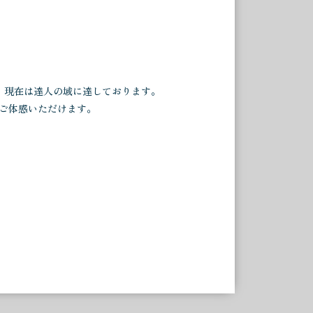
を入念に行った後、睾丸をマッサージ頂
ことが出来ました。 また、リンガムマッ
て施術を受けたいと思います。
、現在は達人の域に達しております。
スが出来て大変満足しております。 間宮
をご体感いただけます。
くこと（これまでが固すぎたこと）を実
が、こちらの結果はもちろん、股関節周
術中の安心感というか、ほっとする時間
ッサージより上手いです。２時間あっと