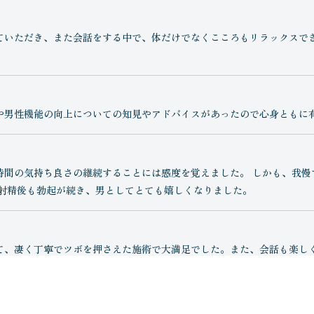
ていただき、また会話をする中で、体だけでなくこころもリラックスでき
や男性機能の向上についての知見やアドバイスがあったので心身ともに
時間の気持ち良さの継続することには感度を覚えました。 しかも、我慢
、射精後も勃起が続き、男としてとても嬉しくなりました。
て、凄く丁寧でツボを押さえた施術で大満足でした。また、会話も楽し
つ丁寧に説明してくれた。２時間があっという間で満足感を得られた。