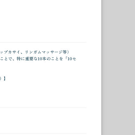
に天にも昇る施術と言えましょう 指圧の
-
持したまま大量の精子放出へと誘われま
-
-
適切なアドバイスいただき大変参考にな
-
ップカサイ、リンガムマッサージ等）
ことで、特に重要な10本のことを「10セ
-
-
い「丁寧でツボをおさえたプロの施術」
）】
リラックスがバランスよく途中眠くなるほ
た。一通りの施術が済んでみると血流が
ます。全体的に価格に見合った内容に十
きました。 間宮さんの力加減は丁度よく