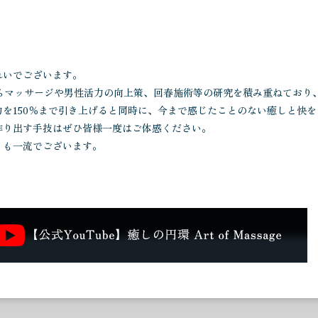
ても大変気持ち良かったです。 ジャップカサイは、腹部のマッサージ
。 最後のリンガムマッサージは、複数の手技により最高の多幸感を得る
して頂き、 時間一杯施術して頂きました。 是非、次回も機会を作っ
れいでございます。
らマッサージや男性活力の向上策、回春施術等の研究を積み重ねており
して施術を受けることが出来ました。 体験した事ないようなリラック
を150％まで引き上げると同時に、今まで感じたことのない癒しと快
願いしたいと思います。
作り出す手技はぜひ皆様一度はご体感ください。
ィも一流でございます。
間宮さんの施術は受けたことのないものが多く、自分の体がまだまだ動
たのも良かったと思います。 リンガムマッサージも初めて受けました
ていただき大変満足しております。 何よりも間宮さんの人柄が良く、施
特にマッサージのスキルが半端じゃないです。普通にマッサージ店のマ
す(笑)