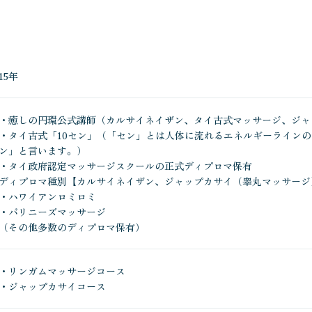
ンガムマッサージの真空感は、感じ取る事が出来なかったですが、まさ
ていたことに驚きました 最後のリンガムマッサージは、朝の勃起感を維
です 感激しました ありがとうございました
15年
ともに深いものがお有りだと感じました。 こちらの体調、状況をもとに
お話しいただき大変興味深くまたお会いしたいと思っております
・癒しの円環公式講師（カルサイネイザン、タイ古式マッサージ、ジャ
・タイ古式「10セン」（「セン」とは人体に流れるエネルギーラインの
ン」と言います。）
・タイ政府認定マッサージスクールの正式ディプロマ保有
ック、リラクゼーションなど様々な本格的マッサージと比べても遜色な
ディプロマ種別【カルサイネイザン、ジャップカサイ（睾丸マッサージ
全体の流れの説明があったので安心できましたし、適度な会話と力加減と
・ハワイアンロミロミ
難しいのですが「小春日和の海に大の字に浮かんでいるような感覚」でし
・バリニーズマッサージ
癒されました。リンガム無しコースでも十分に受ける価値があると思い
（その他多数のディプロマ保有）
・リンガムマッサージコース
・ジャップカサイコース
せ全身リラックスしてから、 マッサージにより全身のコリを解して頂