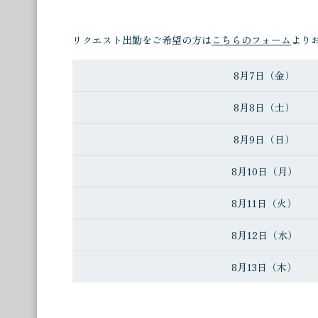
I様
リクエスト出勤をご希望の方は
こちらのフォーム
より
ジャップカサイコースは時間をしっかりかけてソ
ッサージは硬軟を取り混ぜて満足のいくものでし
8月7日（金）
8月8日（土）
H様
講師を務められているようで、技術はピカイチで
8月9日（日）
はレアで１回切りにならずにまた2度3度お願いし
8月10日（月）
H様
8月11日（火）
ご挨拶の段階から、丁寧で好感がもてました。施
れるような施術で、安心感を持てました。講習の
8月12日（水）
ることができました。人柄も優しいのでしょうか
8月13日（木）
A様
8月14日（金）
HPにも記載があるように、お会いした瞬間にハ