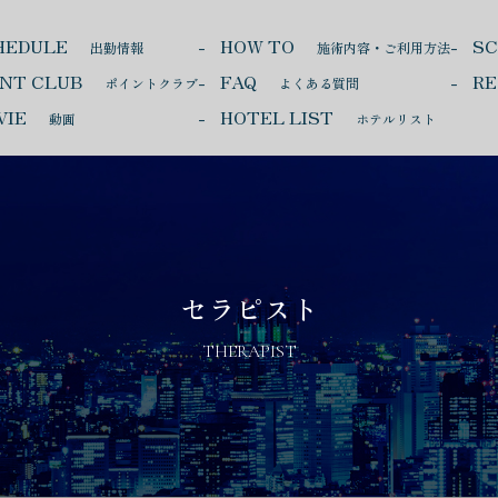
HEDULE
HOW TO
S
出勤情報
施術内容・ご利用方法
INT CLUB
FAQ
RE
ポイントクラブ
よくある質問
VIE
HOTEL LIST
動画
ホテルリスト
セラピスト
THERAPIST