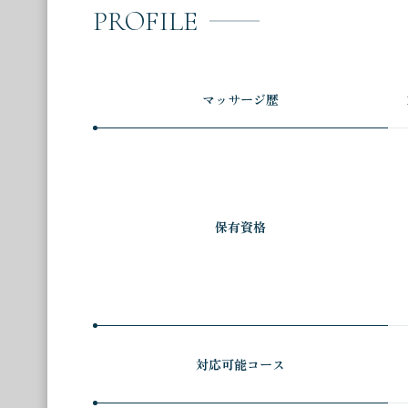
ことのない癒しと快感を身体全体で感じました リ
PROFILE
8月15日（土）
加減も調整していただき、途中で本当に寝落ちし
した 是非とも次回もお願いしたいセラピストさま
8月16日（日）
U様
8月17日（月）
マッサージ歴
講習のご担当もされているという事で知識、技術
8月18日（火）
りました。 またセラピスト様の人と成りも少し
8月19日（水）
U様
8月20日（木）
自分が今まで受けてきた整体やカイロプラクティ
保有資格
でした。 3時間コースでしたが最初にメニュー
ど効きました。 リンガムは言葉で表現するには
良くなって身体全体がポカポカになり期待以上に
分満足しております。ありがとうございました。
K様
対応可能コース
導入のタントントリックで、間宮さんと呼吸を合わ