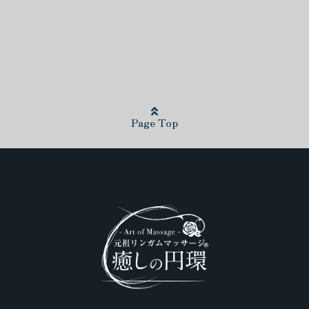
得た施術であり、レベルが高い。タイ古式とオイルの組み合わせは一体
Page Top
流が流れたせいか、ボッキが長続きしました。また、肩や背中の疲れも
も高かったです。接客の丁寧さ、遅い時間にも関わらず大変印象が良か
、至福の時間を過ごさせていただくことができました。 玄武石やオイル
カサイ・リンガムマッサージは脳に電気が走るような快感で、後半は頭
ない長い射精を経験してしまいました。とてもリフレッシュでき、また一