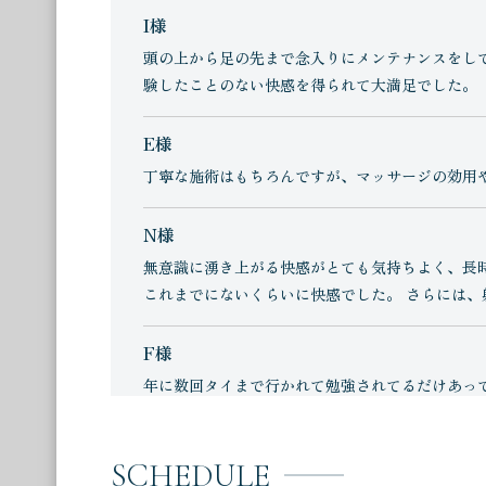
I様
頭の上から足の先まで念入りにメンテナンスをし
験したことのない快感を得られて大満足でした。
E様
丁寧な施術はもちろんですが、マッサージの効用
N様
無意識に湧き上がる快感がとても気持ちよく、長
これまでにないくらいに快感でした。 さらには
F様
年に数回タイまで行かれて勉強されてるだけあっ
O様
SCHEDULE
初回であったので施術の内容と効果をひとつひと