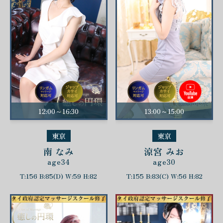
12:00～16:30
13:00～15:00
東京
東京
南 なみ
涼宮 みお
age34
age30
T:156 B:85(D) W:59 H:82
T:155 B:83(C) W:56 H:82