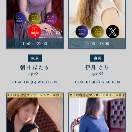
14:00～22:00
12:00～18:00
東京
東京
朝日 ほたる
伊月 さり
age31
age34
T:158 B:86(G) W:60 H:100
T:168 B:88(D) W:58 H:88