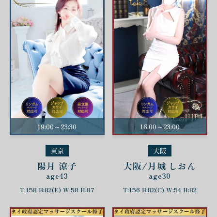
19:00～23:30
16:00～23:00
東京
大阪
陽月 涼子
大阪/月城 しおん
age43
age30
T:158 B:82(E) W:58 H:87
T:156 B:82(C) W:54 H:82