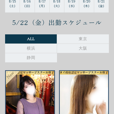
8/15
8/16
8/17
8/18
8/19
8/20
8/21
(土)
(日)
(月)
(火)
(水)
(木)
(金)
5/22（金）
出勤スケジュール
ALL
東京
横浜
大阪
静岡